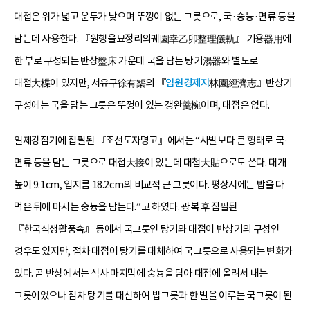
대접은 위가 넓고 운두가 낮으며 뚜껑이 없는 그릇으로, 국·숭늉·면류 등을
담는데 사용한다. 『원행을묘정리의궤園幸乙卯整理儀軌』 기용器用에
한 부로 구성되는 반상盤床 가운데 국을 담는 탕기湯器와 별도로
대접大楪이 있지만, 서유구徐有榘의 『
임원경제지
林園經濟志』반상기
구성에는 국을 담는 그릇은 뚜껑이 있는 갱완羹椀이며, 대접은 없다.
일제강점기에 집필된 『조선도자명고』에서는 “사발보다 큰 형태로 국·
면류 등을 담는 그릇으로 대접大接이 있는데 대첩大貼으로도 쓴다. 대개
높이 9.1cm, 입지름 18.2cm의 비교적 큰 그릇이다. 평상시에는 밥을 다
먹은 뒤에 마시는 숭늉을 담는다.”고 하였다. 광복 후 집필된
『한국식생활풍속』 등에서 국그릇인 탕기와 대접이 반상기의 구성인
경우도 있지만, 점차 대접이 탕기를 대체하여 국그릇으로 사용되는 변화가
있다. 곧 반상에서는 식사 마지막에 숭늉을 담아 대접에 올려서 내는
그릇이었으나 점차 탕기를 대신하여 밥그릇과 한 벌을 이루는 국그릇이 된