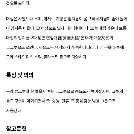
것으로 보인다.
대접은 사발보다 크며, 대체로 기형은 입지름이 넓고 바닥지름이 좁아 높이
대 입지름 비율이 1:2 이상으로 넓게 퍼진 형태이다. 또 놋대접 가운데 보통
대접의 입지름보다 넓은 연잎대접[蓮葉大楪]은 대개 가장家長의
국그릇으로 쓰인다. 재질로는 유기와 사기뿐만 아니라 나무·은을 비롯해
근래 스테인리스 스틸, 플라스틱 등으로 다양하다.
특징 및 의의
근래 밥그릇과 한 벌을 이루는 국그릇으로 중요도가 높아졌지만, 그릇의
용도 구분이 약화되면서 국·숭늉·면류·죽 등을 담는 범용 그릇으로
사용된다.
참고문헌