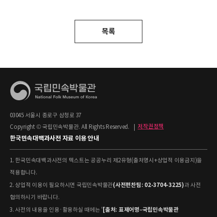
목록
03045 서울시 종로구 삼청로 37
Copyright © 국립민속박물관. All Rights Reserved.
|
저작권정책
한국민속대백과사전 자료 이용 안내
1. 한국민속대백과사전의 텍스트는 공공누리 제2유형(출처명시+상업적 이용금지)을
적용합니다.
(사전편찬팀: 02-3704-3225)
2. 상업적 이용이 필요하시면 국립민속박물관
과 사전
협의하시기 바랍니다.
[출처: 표제어명–국립민속박물관
3. 사전의 내용을 인용·활용하실 때에는 '