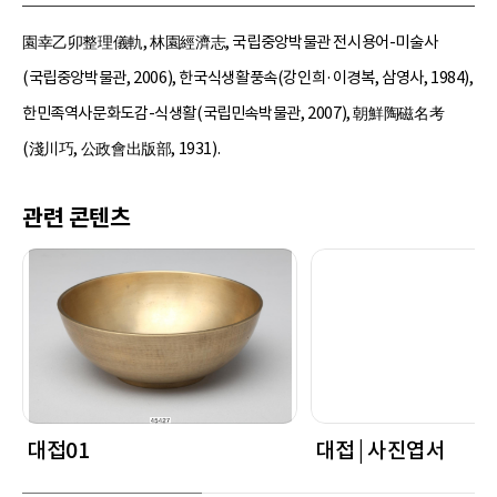
園幸乙卯整理儀軌, 林園經濟志, 국립중앙박물관 전시용어-미술사
(국립중앙박물관, 2006), 한국식생활풍속(강인희·이경복, 삼영사, 1984),
한민족역사문화도감-식생활(국립민속박물관, 2007), 朝鮮陶磁名考
(淺川巧, 公政會出版部, 1931).
관련 콘텐츠
대접01
대접 | 사진엽서