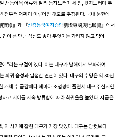
일반 농어목 어류와 달리 등지느러미 세 장, 뒷지느러미 두
년 전부터 어획이 이루어진 것으로 추정된다. 국내 문헌에
王朝實錄』과 『
신증동국여지승람
新增東國輿地勝覽』에서
 입이 큰 만큼 식성도 좋아 무엇이든 가리지 않고 먹어
에”라는 구절이 있다. 이는 대구가 남해에서 부화하여
회귀 습성과 밀접한 연관이 있다. 대구의 수명은 약 30년
의한 개체 수 급감에다 해마다 조업량이 줄면서 대구 주산지인
지정하고 치어를 지속 방류함에 따라 회귀율을 높였다. 지금은
 이 시기에 잡힌 대구가 가장 맛있다. 대구는 암컷보다