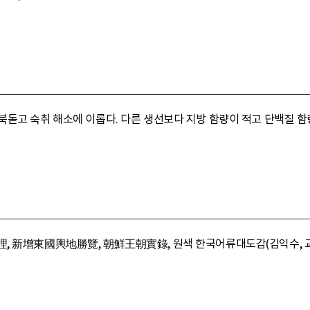
북돋고 숙취 해소에 이롭다. 다른 생선보다 지방 함량이 적고 단백질 함
新增東國輿地勝覽, 朝鮮王朝實錄, 원색 한국어류대도감(김익수, 교문사, 20