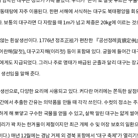
이 임박한 대구는 정소가 가득 들었다. 우리가 ‘곤이’로 잘못 부르는 구
 동태탕에 자주 이용된다. 한편 서해에 서식하는 대구도 북태평양을 회
. 보통의 대구라면 다 자랐을 때 1m가 넘고 체중은 20kg에 이르는 
 않는 흰살생선이다. 1776년 정조正祖가 편찬한 『공선정례貢膳定例
란해(알젓), 대구고지해(이리젓) 등이 포함돼 있다. 궁궐에 들어간 
에게도 지급되었다. 그러나 주로 명태가 배급된 군졸과 달리 대구는 장
 생선임을 말해 준다.
살생선으로, 다양한 요리에 사용되고 있다. 커다란 머리에는 쫀득한 살점
, 간에서 추출한 간유는 의약품을 만들 때 각각 쓰인다. 수컷의 정소는 
게 해 뽀얗고 구수한 국물을 얻을 수 있고, 살짝 말린 대구는 얇게 썰어
이리가 꽉 차는 한겨울이 제철이지만 최근 개체 수 및 어장 보호의 일환
이다.) 매년 12월에는 경남 거제 외 경북 포항에서 ‘대구 축제’가 열리