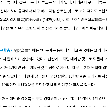
 어류이다. 같은 대구과 어류로는 명태가 있다. 이러한 대구과 어류는 
 신석기시대 유적에서 대구 뼈가 다량 출토된 것으로 보아 적어도 수천 
종실록지리지世宗實錄地理』(1425)이며, 이후 『조선왕조실록朝鮮
대구란 말의 유래 또한 입이 큰 생선이라는 뜻인 대구어에서 비롯되었다.
규합총서
閨閤叢書』에는 “대구어는 동해에서 나고 중국에는 없기 때문
거쳐 알래스카 연안까지 갔다가 산란기가 되면 태어난 곳으로 되돌아오는 
서 3~4년이면 산란 기능을 갖춘 성어로 자란다. 대구는 한때 남획에 
을 받았다. 이에 관계 당국은 대구 산란철인 1월 한 달을 금어기로 
1~12월이면 북태평양을 횡단하고 내려온 대구가 파시를 맞는다.
해 진해만과 경상북도 포항 영일만이다. 산란기는 12월에서 1월경으로,