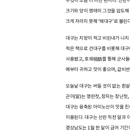
수컷이 조금 더 비싼 편이다. 산란
크기와 양이 명태의 그것을 압도해
크게 자라지 못해 ‘왜대구’로 불린다
대구는 지방이 적고 비린내가 나지
적은 책으로 건대구를 비롯해 대구어
사용됐고, 호궤犒饋를 통해 군사들
예부터 귀하고 맛이 좋으며, 값비싼
오늘날 대구는 버릴 것이 없는 흰
곤이(알)는 명란젓, 창자는 창난젓
대구는 응축된 아미노산이 맛을 진하
이용된다. 대구는 산란 직전 알과 
경상남도는 1월 한 달이 금어 기간