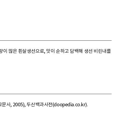
량이 많은 흰살생선으로, 맛이 순하고 담백해 생선 비린내를
05), 두산백과사전(doopedia.co.kr).