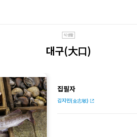
식생활
대구(大口)
집필자
김지민(金志敏)