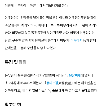
이렇게 논우렁이는 마른 논에서 겨울나기를 한다.
논우렁이는 된장국에 넣어 끓여 먹을 뿐만 아니라 논우렁이무침을 하여
초장에 찍어 먹기도 하고, 버터에 고루고루 버무려서 지지고 볶아 먹기도
한다. 비릿하지 않고 졸깃졸깃한 것이 감칠맛 난다. 이렇게 논우렁이는
단맛, 구수한 맛과 함께 단백질이 풍부해서 메뚜기·
미꾸라지
등과 함께
단백질을 보충해 주던 음식 중 하나였다.
특징 및 의의
논우렁이 살은 쫄깃한 식감과 감칠맛이 뛰어난다.
된장찌개
에 넣거나
초고추장에 버무려서 먹는다. 『
동의보감
東醫寶鑑』에는 대소변을 잘
통하게 하고, 배 속의 열을 다스리며, 술을 깨게 해 준다고 기술하고 있다.
참고문헌