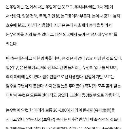
논우렁이는 ‘논에서 나는 우렁이’란 뜻으로, 우리나라에는 1속 2종이
서식한다. 일명 전라, 토라, 귀안청, 논고둥이라 부른다. 논이나 강가·늪지·
호수에 살고, 예부터 식용했다. 지금은 논에 제초제와 농약을 뿌려서
논우렁이를 거의 볼 수 없다. 그 대신 외국에서 들여온 ‘섬사과우렁이’를
먹는다.
패각은 매끈하고 약한 광택을 띠며, 큰 것은 직경이 7cm 이상인 것도 있다.
입(각구)은 난형이고, 케라틴으로 된 반들거리는 뚜껑이 입구를 막으며,
촉각 아래에 눈이 있다. 암수딴몸으로 난태생한다. 겉껍데기만 보고는
암수를 구별하지 못한다. 하지만 암놈은 두더듬이(촉각)가 모두 곧게 뻗는
데 반해 수컷은 오른쪽 것이 작고 굽었다. 그것이 음경陰莖으로 작용한다.
논우렁이 암컷 한 마리가 보통 30~100여 개의 어린새끼(유패幼貝)를
지니고 있다. 암놈 자궁(보육낭) 속에는 미수정란부터 배출 직전의 것들이
있기에 생물 발생 실험 재료로 적합하다. 실제로 논우렁이(논고둥)를 삶아