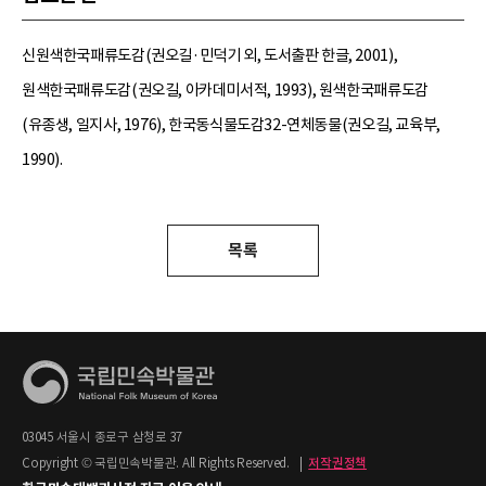
신원색한국패류도감(권오길·민덕기 외, 도서출판 한글, 2001),
원색한국패류도감(권오길, 아카데미서적, 1993), 원색한국패류도감
(유종생, 일지사, 1976), 한국동식물도감32-연체동물(권오길, 교육부,
1990).
목록
03045 서울시 종로구 삼청로 37
Copyright © 국립민속박물관. All Rights Reserved.
|
저작권정책