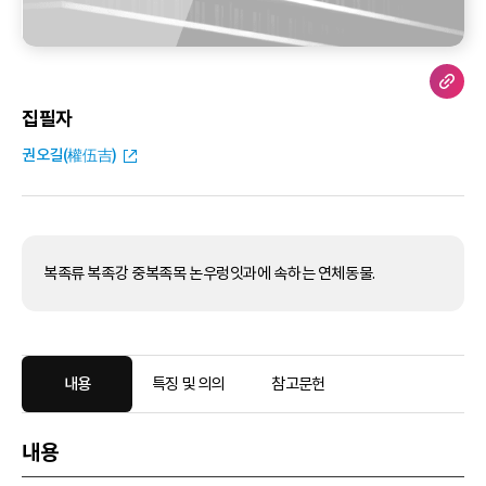
집필자
권오길(權伍吉)
복족류 복족강 중복족목 논우렁잇과에 속하는 연체동물.
내용
특징 및 의의
참고문헌
내용