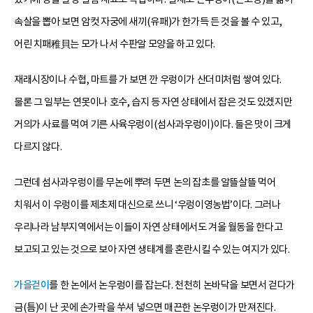
속살을 뽑아 보면 암컷 자궁에 새끼(유패)가 한가득 든 것을 볼 수 있고,
어린 치패稚貝는 모가 나서 수판알 모양을 하고 있다.
재래시장이나 수협, 마트를 가 보면 깐 우렁이가 산더미처럼 쌓여 있다.
물론 그 일부는 연못이나 호수, 습지 등 자연 상태에서 잡은 것도 있겠지만
거의가 사료를 먹여 기른 사육우렁이(섬사과우렁이)이다. 둘은 맛이 크게
다르지 않다.
그런데 섬사과우렁이를 무논에 뿌려 두면 논의 잡초를 알뜰살뜰 먹어
치워서 이 우렁이를 제초제 대신으로 쓰니 ‘우렁이영농법’이다. 그러나
우리나라 남부지역에서는 이들이 자연 상태에서도 겨울 월동을 한다고
보고되고 있는 것으로 보아 자연 생태계를 혼란시킬 수 있는 여지가 있다.
가을걷이
를 한 논에서 논우렁이를 잡는다. 천천히 논바닥을 보면서 걷다가
금(틈)이 난 곳에 손가락을 쑤셔 넣으면 매끈한 논우렁이가 만져진다.