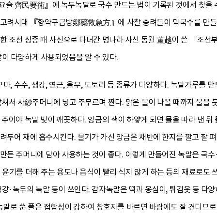
요술 齊民要術』에 녹두녹말로 국수 만드는 법이 기록된 것에서 찾을 수
. 고려시대 『향약구급방鄕藥救急方』에 사찰 승려들이 막국수를 만들
또한 조선 성종 때 사신으로 다녀간 명나라 사신 동월 董越이 쓴 『조선
이 다양하게 사용되었음을 알 수 있다.
구마, 수수, 생강, 연근, 율무, 도토리 등 종류가 다양하다. 녹말가루를
밭쳐서 사紗주머니에 넣고 주무르며 짠다. 맑은 물이 나올 때까지 물을 
 주어야 녹말 빛이 깨끗하다. 앙금의 색이 하얗게 되면 물을 따라 낸 뒤
려두어 재에 흡수시킨다. 물기가 가신 앙금은 채반에 한지를 깔고 잘 펴
만든 주머니에 담아 사용하는 것이 좋다. 이렇게 만들어진 녹말은 국수·
 윤기를 더해 주는 용도나 음식이 빨리 식지 않게 하는 등의 재료로도 쓰
강·녹두의 녹말 등이 쓰인다. 감자녹말은 떡과 옹심이, 튀김옷 등 다양
로 쑨 풀은 접합성이 강하여 창호지를 바르면 바람에도 잘 견디므로 