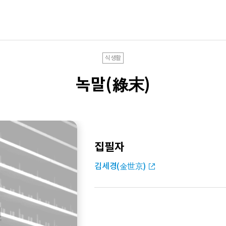
식생활
녹말(綠末)
집필자
김세경(金世京)