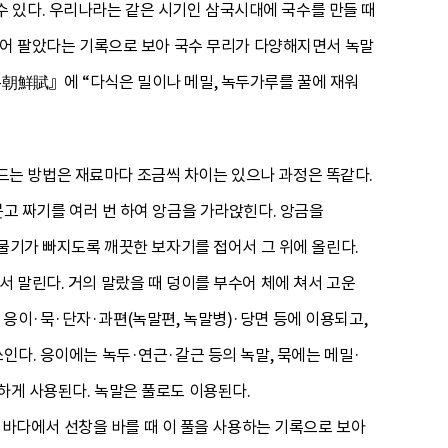
 있다. 우리나라는 같은 시기인 삼국시대에 국수를 만들 때
어 팔았다는 기록으로 보아 국수 무리가 다양해지면서 녹말
부朝鮮賦』에 “다식은 밀이나 메밀, 녹두가루를 꿀에 재워
 만드는 방법은 재료마다 조금씩 차이는 있으나 과정은 똑같다.
붓고 짜기를 여러 번 하여 앙금을 가라앉힌다. 앙금을
 물기가 빠지도록 깨끗한 보자기를 접어서 그 위에 올린다.
서 말린다. 거의 말랐을 때 덩이를 부수어 체에 쳐서 고운
응이·묵·단자·과편(녹말편, 녹말병)·당면 등에 이용되고,
인다. 응이에는 녹두·연근·갈근 등의 녹말, 묵에는 메밀·
하게 사용된다. 녹말은 풀로도 이용된다.
바다에서 선창을 바를 때 이 풀을 사용하는 기록으로 보아