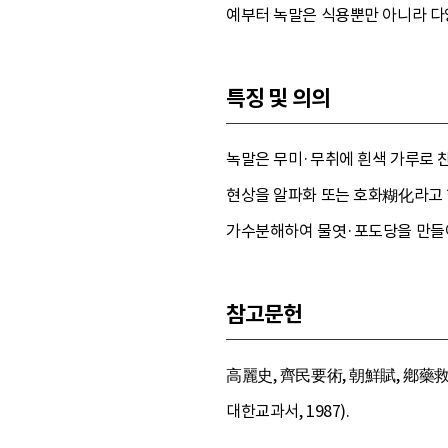
예부터 녹말은 식용뿐만 아니라 다
특징 및 의의
녹말은 무미·무취에 흰색 가루로 찬
현상을 알파화 또는 호화糊化라고 
가수분해하여 물엿·포도당을 만들어 
참고문헌
高麗史, 齊民要術, 朝鮮賦, 鄕藥救急
대한교과서, 1987).