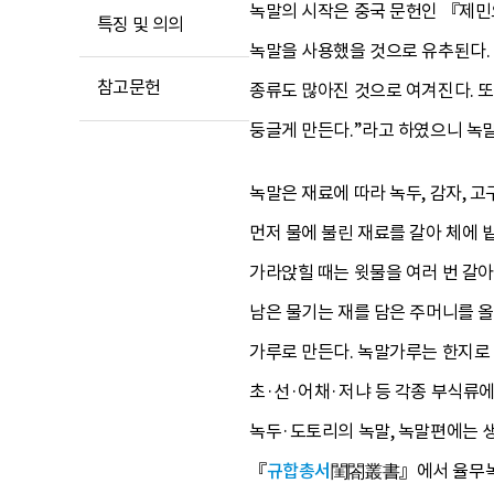
녹말의 시작은 중국 문헌인 『제민
특징 및 의의
녹말을 사용했을 것으로 유추된다
참고문헌
종류도 많아진 것으로 여겨진다. 
둥글게 만든다.”라고 하였으니 녹말
녹말은 재료에 따라 녹두, 감자, 고
먼저 물에 불린 재료를 갈아 체에 
가라앉힐 때는 윗물을 여러 번 갈아
남은 물기는 재를 담은 주머니를 올
가루로 만든다. 녹말가루는 한지로 
초·선·어채·저냐 등 각종 부식류에
녹두·도토리의 녹말, 녹말편에는 생
『
규합총서
閨閤叢書』에서 율무녹말