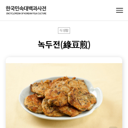
식생활
녹두전(綠豆煎)