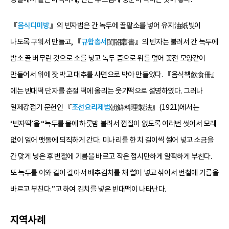
『
음식디미방
』의 빈자법은 간 녹두에 꿀팥소를 넣어 유지油紙빛이
나도록 구워서 만들고, 『
규합총서
閨閤叢書』의 빈자는 불려서 간 녹두에
밤소 꿀 버무린 것으로 소를 넣고 녹두 즙으로 위를 덮어 꽃전 모양같이
만들어서 위에 잣 박고 대추를 사면으로 박아 만들었다. 『음식책飮食冊』
에는 빈대떡 단자를 춘절 떡에 올리는 웃기떡으로 설명하였다. 그러나
일제강점기 문헌인 『
조선요리제법
朝鮮料理製法』(1921)에서는
‘빈자떡’을 “녹두를 물에 하룻밤 불려서 껍질이 없도록 여러번 씻어서 모래
없이 일어 맷돌에 되직하게 간다. 미나리를 한 치 길이씩 썰어 넣고 소금을
간 맞게 넣은 후 번철에 기름을 바르고 작은 접시만하게 얄팍하게 부친다.
또 녹두를 이와 같이 갈아서 배추김치를 채 썰어 넣고 섞어서 번철에 기름을
바르고 부친다.”고 하여 김치를 넣은 빈대떡이 나타난다.
지역사례