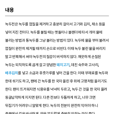
내용
녹두전은 녹두를 껍질을 제거하고 충분히 갈아서 고기와 김치, 채소 등을
넣어 지진 전이다. 녹두를 불릴 때는 맷돌이나 블렌더에 타서 개어 물에
불리는 방법과 통녹두를 그냥 불리는 방법이 있다. 녹두에 물을 부어 불려서
껍질이 완전히 제거될 때까지 손으로 비빈다. 이때 녹두 불린 물을 버리지
말고 반복해서 써야 녹두전의 질감이 버석하지 않다. 깨끗하게 손질된
녹두는 되직하도록 곱게 갈고 양념한
돼지고기
, 데친 숙주와 고사리,
배추김치
를 넣고 소금과 후춧가루를 넣어 간을 한다. 이때 부재료를 녹두와
한데 섞기도 하고, 팬에 간 녹두를 한 국자 올린 후 위에 고명처럼 올리기도
한다. 팬이 뜨거워지면 식용유를 넉넉히 두르고, 녹두 간 것을 한 국자 올려
둥글납작하게 지지면 된다. 다른 전보다 두툼하게 하고, 너무 크면
뒤집기가 어려우니 알맞게 한다. 녹두의 전분이 완전히 익어야 하니
중불에서 겉은 바삭하게, 안은 부드럽게 충분히 익히는 것이 좋다.