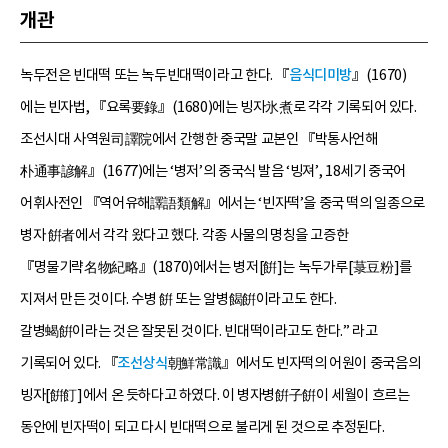
개관
녹두전은 빈대떡 또는 녹두빈대떡이라고 한다. 『
음식디미방
』(1670)
에는 빈자법, 『요록要錄』(1680)에는 빙자氷煮로 각각 기록되어 있다.
조선시대 사역원司譯院에서 간행한 중국말 교본인 『박통사언해
朴通事諺解』(1677)에는 ‘병저’의 중국식 발음 ‘빙져’, 18세기 중국어
어휘사전인 『역어유해譯語類解』에서는 ‘빈자떡’을 중국 떡의 일종으로
병자 餠者에서 각각 왔다고 했다. 각종 사물의 명칭을 고증한
『명물기략名物紀略』(1870)에서는 병저[餠]는 녹두가루[菉豆粉]를
지져서 만든 것이다. 수병 餠 또는 알병餲餠이라고도 한다.
갈병蝎餠이라는 것은 잘못된 것이다. 빈대떡이라고도 한다.” 라고
기록되어 있다. 『
조선상식
朝鮮常識』에서도 빈자떡의 어원이 중국음의
빙자[餠飣]에서 온 듯하다고 하였다. 이 병자병餠子餠이 세월이 흐르는
동안에 빈자떡이 되고 다시 빈대떡으로 불리게 된 것으로 추정된다.