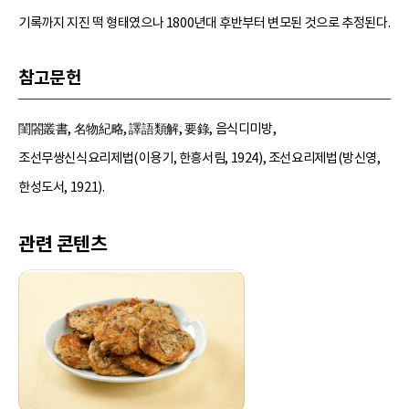
기록까지 지진 떡 형태였으나 1800년대 후반부터 변모된 것으로 추정된다.
참고문헌
閨閤叢書, 名物紀略, 譯語類解, 要錄, 음식디미방,
조선무쌍신식요리제법(이용기, 한흥서림, 1924), 조선요리제법(방신영,
한성도서, 1921).
관련 콘텐츠