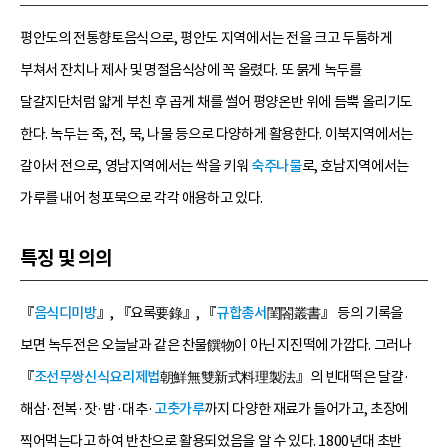
평안도의 전통향토음식으로, 평안도 지역에서는 전을 크고 두툼하게
부쳐서 잔치나 제사 및 명절음식상에 꼭 올렸다. 또 묽게 녹두를
달걀지단처럼 얇게 부친 후 곱게 채를 썰어 평양온반 위에 듬뿍 올리기도
한다. 녹두는 죽, 전, 묵, 나물 등으로 다양하게 활용한다. 이북지역에서는
갈아서 전으로, 영남지역에서는 싹을 키워
숙주나물
로, 호남지역에서는
가루를 내어 청포묵으로 각각 애용하고 있다.
특징 및 의의
『
음식디미방
』, 『요록要錄』, 『
규합총서
閨閤叢書』 등의 기록을
보면 녹두전은 오늘날과 같은 찬물饌物이 아닌 지진떡에 가깝다. 그러나
『
조선무쌍신식요리제법
朝鮮無雙新式料理製法』의 빈대떡은 달걀·
해삼·전복·잣·밤·대추·
고춧가루
까지 다양한 재료가 들어가고, 초장에
찍어먹는다고 하여 반찬으로 활용되었음을 알 수 있다. 1800년대 초반