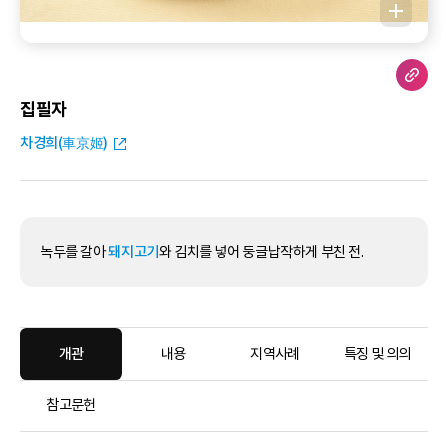
집필자
차경희(車京姬)
녹두를 갈아
돼지고기
와 김치를 넣어 둥글납작하게 부친 전.
개관
내용
지역사례
특징 및 의의
참고문헌