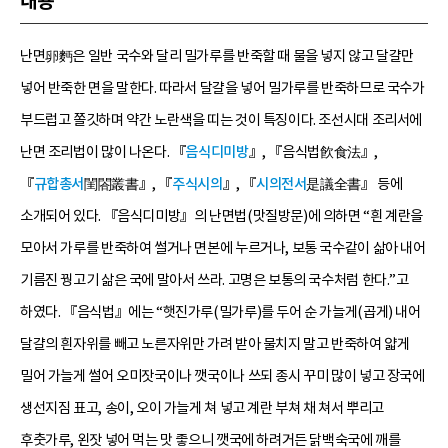
내용
난면卵麪은 일반 국수와 달리 밀가루를 반죽할 때 물을 넣지 않고 달걀만
넣어 반죽한 면을 말한다. 따라서 달걀을 넣어 밀가루를 반죽하므로 국수가
부드럽고 쫄깃하며 약간 노란색을 띠는 것이 특징이다. 조선시대 조리서에
난면 조리법이 많이 나온다. 『
음식디미방
』, 『음식법飮食法』,
『
규합총서
閨閤叢書』, 『
주식시의
』, 『
시의전서
是議全書』 등에
소개되어 있다. 『음식디미방』의 난면법(맛질방문)에 의하면 “흰 계란을
모아서 가루를 반죽하여 썰거나 면본에 누르거나, 보통 국수같이 삶아 내어
기름진 꿩고기 삶은 국에 말아서 쓰라. 고명은 보통의 국수처럼 한다.”고
하였다. 『음식법』에는 “햇진가루(밀가루)를 두어 순 가늘게(곱게) 내어
달걀의 흰자위를 빼고 노른자위만 가려 받아 물치지 말고 반죽하여 얇게
밀어 가늘게 썰어 오미잣국이나 깻국이나 쓰되 종시 꾸미 많이 넣고 장국에
생선지짐 표고, 송이, 오이 가늘게 쳐 넣고 계란 부쳐 채 쳐서 뿌리고
후춧가루, 왼잣 넣어 먹는 맛 좋으니 깻국에 하려거든 닭백숙국에 깨를