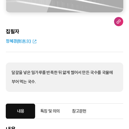
집필자
정혜경(鄭惠京)
달걀을 넣은 밀가루를 반죽한 뒤 얇게 썰어서 만든 국수를 국물에
부어 먹는 국수.
내용
특징 및 의의
참고문헌