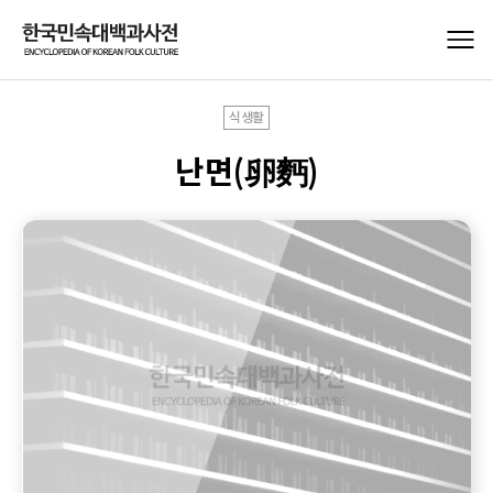
식생활
난면(卵麪)