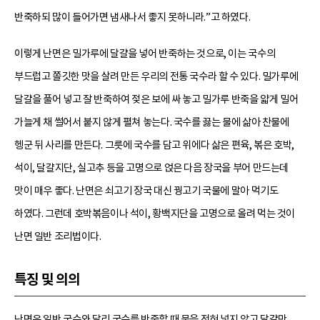
반죽하되 많이 들어가면 냄새나서 좋지 못하니라.”고 하였다.
이렇게 난면은 밀가루에 달걀을 넣어 반죽하는 것으로, 이는 국수의
부드럽고 쫄깃한 맛을 살려 만든 우리의 전통 국수라 할 수 있다. 밀가루에
달걀을 풀어 넣고 잘 반죽하여 젖은 보에 싸 놓고 밀가루 반죽을 얇게 밀어
가늘게 채 썰어서 붙지 않게 펼쳐 놓는다. 국수를 끓는 물에 삶아 찬물에
헹군 뒤 사리를 만든다. 그릇에 국수를 담고 위에다 삶은 편육, 볶은 호박,
석이, 달걀지단, 실고추 등을 고명으로 얹은 다음 장국을 부어 만드는데
맛이 매우 좋다. 난면은 쇠고기 장국 대신 꿩고기 국물에 말아 먹기도
하였다. 그런데 호박볶음이나 석이, 황백지단을 고명으로 올려 먹는 것이
난면 일반 조리법이다.
특징 및 의의
난면은 일반 국수와 달리 국수를 반죽할 때 물을 전혀 넣지 않고 달걀만