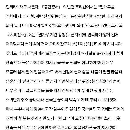
걸러라.”라고 나온다. 『규합총서』의 난면 조리법에서는 “밀가루를
깁체에 치고 또 쳐, 계란 흰자위는 쏟고 노른자위만 섞어 반죽한다. 꽤 쳐서
얇게 밀어 머리털같이 썰어 삶아 오미잣국에 쓰라.”라고 되어 있다. 그리고
『시의전서』에는 “밀가루 계란 황청(노른자위)에 반죽하여 얇게 밀어
머리털처럼 썰어 삶아 건져 오미자잣국에 쓰면 이름이 난면이라 하나니라.
찻되로 너 되 반죽하려면 밀가루 가는체에 곱게 쳐서 달걀 8~9개 깨어 섞어
반죽할 때 물은 보아가며 쳐서 반죽을 눅도 되도 아니 하게 하여 매우
주물러 얇게 밀어 접을 때 가로 싸서 실같이 썰어 삶을 때 물이 팔팔 끊을 때
술술 털어 넣고 조리 자루를 곱게 가만히 저어 솥뚜껑 잠깐 덮었다가 물이
너무 적거든 열고 냉수를 술술 쳐서 건져 냉수에 두세 번 씻어 사리는
주먹만치 쥐어 놓나니라. 닭국을 끊이되 백숙 고아 뼈 추리고 고기 찢어
파나 부추나 넣어 양념하고 간 맞추어 잘 끊여 밀국수를 말고 위에는 오이와
호박 채 쳐 볶는 것과 계란 얇게 부치고 석이 고추 다 채 쳐 얹어 쓰라. 국수
반죽을 물은 말고 계란에만 하면 좋으니라. 혹 날콩가루 곱게 쳐서 한데