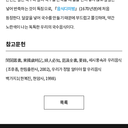
넣어 반죽하는 것이 특징으로, 『
음식디미방
』(1670년경)에 처음
등장한다. 달걀을 넣어 국수를 만들기 때문에 부드럽고 쫄깃하며, 약간
노란색이 나는 독특한 우리의 국수음식이다.
참고문헌
閨閤叢書, 東國歲時記, 婦人必知, 是議全書, 要錄, 세시풍속과 우리음식
(조후종, 한림출판사, 2002), 우리가 정말 알아야 할 우리음식
백가지1(한복진, 현암사, 1998).
목록