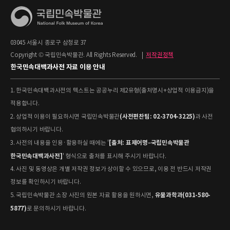
03045 서울시 종로구 삼청로 37
Copyright © 국립민속박물관. All Rights Reserved.
|
저작권정책
한국민속대백과사전 자료 이용 안내
1. 한국민속대백과사전의 텍스트는 공공누리 제2유형(출처명시+상업적 이용금지)을
적용합니다.
(사전편찬팀: 02-3704-3225)
2. 상업적 이용이 필요하시면 국립민속박물관
과 사전
협의하시기 바랍니다.
[출처: 표제어명–국립민속박물관
3. 사전의 내용을 인용·활용하실 때에는 '
한국민속대백과사전]
' 형식으로 출처를 표시해 주시기 바랍니다.
4. 사진 및 동영상은 개별 저작권 정보가 상이할 수 있으므로, 이용 전 반드시 저작권
정보를 확인하시기 바랍니다.
유물과학과(031-580-
5. 국립민속박물관 소장 사진의 원본 자료 활용을 원하시면,
5877)
로 문의하시기 바랍니다.