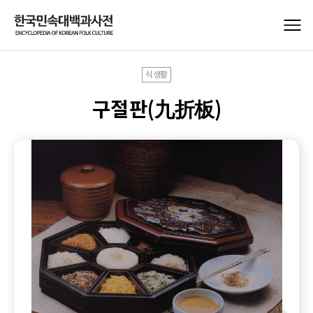
식생활
구절판(九折板)