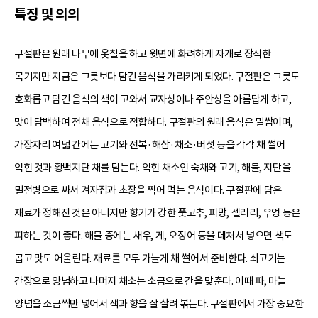
특징 및 의의
구절판은 원래 나무에 옷칠을 하고 윗면에 화려하게 자개로 장식한
목기지만 지금은 그릇보다 담긴 음식을 가리키게 되었다. 구절판은 그릇도
호화롭고 담긴 음식의 색이 고와서 교자상이나 주안상을 아름답게 하고,
맛이 담백하여 전채 음식으로 적합하다. 구절판의 원래 음식은 밀쌈이며,
가장자리 여덟 칸에는 고기와 전복·해삼·채소·버섯 등을 각각 채 썰어
익힌 것과 황백지단 채를 담는다. 익힌 채소인 숙채와 고기, 해물, 지단을
밀전병으로 싸서 겨자집과 초장을 찍어 먹는 음식이다. 구절판에 담은
재료가 정해진 것은 아니지만 향기가 강한 풋고추, 피망, 셀러리, 우엉 등은
피하는 것이 좋다. 해물 중에는 새우, 게, 오징어 등을 데쳐서 넣으면 색도
곱고 맛도 어울린다. 재료를 모두 가늘게 채 썰어서 준비한다. 쇠고기는
간장으로 양념하고 나머지 채소는 소금으로 간을 맞춘다. 이때 파, 마늘
양념을 조금씩만 넣어서 색과 향을 잘 살려 볶는다. 구절판에서 가장 중요한