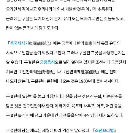
오가면서 먹어보고 우리나라에 와서 개발한 것은 아닌가 추측된다.
근래에는 구절판 목기 대신에 은기, 유기 또는 도자기로 만든 것들도 있고,
칸이 없는 큰 접시에 담기도 한다.
『
동국세시기
東國歲時記』에는 궁중이나 반가班家에서 유월 유두의
시식으로 밀쌈을 즐겨 먹었다고 한다. 그러나 구절판 그릇을 사용했는지는
알 수 없다. 구절판은
궁중음식
으로 널리 알려져 있지만 조선시대 궁중잔치
기록인 『진찬의궤進饌儀軌』나 『진연의궤進宴儀軌』에는 전혀
나오지 않는다. 구절판이 문헌에 나오는 것은 1900년대 들어서서이다.
구절판에 밀전병을 놓고 가장자리에 찬을 담은 것은 진구절, 마른안주를
담은 것은 건구절판이라 한다. 여러 가지 육포와 새우포, 어포, 어란 등을
구절판 둘레 칸에 담고 가운데 칸에 생률을 담아 주안상에 내기도 하였다.
구절판에 담는 재료는 세월에 따라 약간씩 달라졌다. 『
조선요리법
』