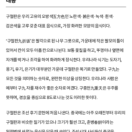
내용
구절판은 우리 고유의 오방색五方色인 노란색·붉은색·녹색·흰색·
검은색을 고루 갖춘 대표 음식으로, 가장 화려한 모양의 음식이다.
‘구절판九折坂’은 팔각으로 된 나무 그릇으로, 가운데에 작은 팔모의 틀이
있어서 칸이 모두 아홉 칸으로 나뉜다. 보통 옻칠을 하고, 뚜껑이나 옆면에
자개를 박거나 조각을 하여 화려하게 장식한다. 우리나라 식기는 도자기,
옹기, 유기, 은기가 대부분인 가운데 구절판은 목기로 만들었다. 구九는
모든 것을 의미하는 숫자로, 완전한 이상을 상징한다. 우리나라 사람은
예부터 구九 자를 재수가 좋은 숫자로 여겼다. 구중천九重天은 우주를
뜻하며, 경京을 중심으로 8도로 나눈 것도 이러한 뜻이다.
구절판은 조선 후기 문헌에 처음 나온다. 중국에는 아주 오래전부터 우리의
구절판과 비슷한 칠기가 있으나 크기가 훨씬 크고, 춘병春餠이라는
밀전병에 싸 먹는 음식을 담을 때 쓰인다. 조선시대 사신들이 중국을