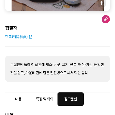
집필자
한복진(韓福眞)
구절판에 둘레 여덟 칸에 채소·버섯·고기·전복·해삼·계란 등 익힌
것을 담고, 가운데 칸에 담은 밀전병으로 싸서 먹는 음식.
내용
특징 및 의의
참고문헌