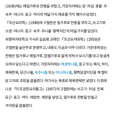
(1939)에는 메밀가루로 전병을 부쳤고, 가장자리에는 양·처녑·콩팥·무·
숙주·미나리·표고·석이의 여덟 가지 재료를 각각 볶아서 담았다.
『조선요리학』(1940)에 구절판은 밀가루로 전병을 부치고, 쇠고기와
소양·미나리·표고·숙주·무나물·황백지단의 여덟 가지를 담았다.
숙명여자대학교 가사과 실습용 교재인 『조선요리대략』(1950)은
구절판을 술안주로 분류하고, 내용도 지금과 아주 다르다. 가운데에 담는
전병은 밀가루나 메밀가루, 찹쌀가루로 얇게 부쳐서 보시기를 대고 둥글게
오려서 담는다고 하였다. 가장자리에는
애호박나물
, 표고 또는 목이, 석이,
제육편육, 당근나물,
숙주나물
또는
미나리나물
, 황백달걀지단을 채 썰어
담고 따로 초장을 곁들였다. 여기서는 육류로 제육편육만 넣었다. 이후에
나온 『이조궁정요리통고』(1957)의 구절판에는 쇠고기·처녑·전복·
당근·표고·석이·애호박·계란을 넣었고, 밀가루로 전병을 만들고
겨자장을 곁들였다.