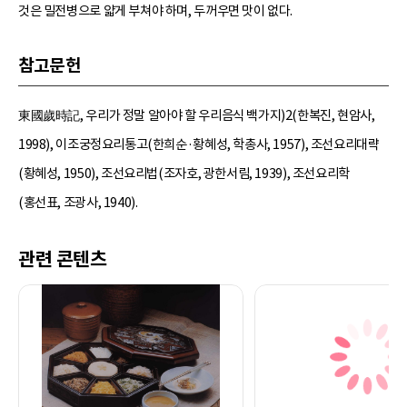
것은 밀전병으로 얇게 부쳐야 하며, 두꺼우면 맛이 없다.
참고문헌
東國歲時記, 우리가 정말 알아야 할 우리음식 백가지)2(한복진, 현암사,
1998), 이조궁정요리통고(한희순·황혜성, 학총사, 1957), 조선요리대략
(황혜성, 1950), 조선요리법(조자호, 광한서림, 1939), 조선요리학
(홍선표, 조광사, 1940).
관련 콘텐츠