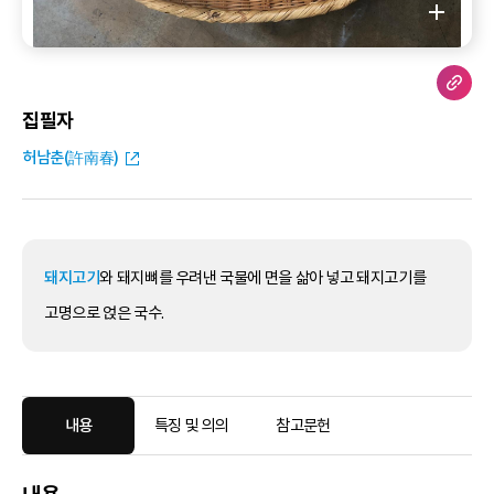
집필자
허남춘(許南春)
돼지고기
와 돼지뼈를 우려낸 국물에 면을 삶아 넣고 돼지고기를
고명으로 얹은 국수.
내용
특징 및 의의
참고문헌