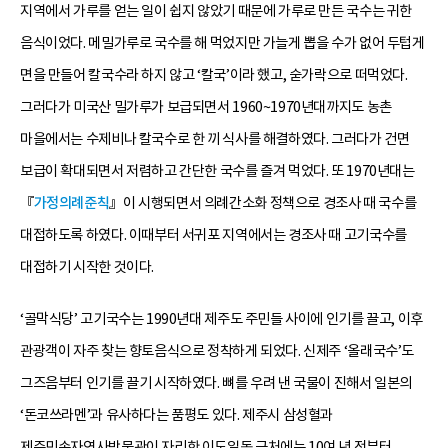
지역에서 가루를 얻는 일이 쉽지 않았기 때문에 가루로 만든 국수는 귀한
음식이었다. 메밀가루로 국수를 해 먹었지만 가늘게 뽑을 수가 없어 두텁게
면을 만들어 칼국수라 하지 않고 ‘칼국’이라 했고, 숟가락으로 떠먹었다.
그러다가 미국산 밀가루가 보급되면서 1960~1970년대까지도 농촌
마을에서는 수제비나 칼국수로 한 끼 식사를 해결하였다. 그러다가 건면
보급이 확대되면서 저렴하고 간단한 국수를 즐겨 먹었다. 또 1970년대는
『
가정의례준칙
』이 시행되면서 의례간소화 정책으로 경조사 때 국수를
대접하도록 하였다. 이때부터 서귀포 지역에서는 경조사 때 고기국수를
대접하기 시작한 것이다.
‘골막식당’ 고기국수는 1990년대 제주도 주민들 사이에 인기를 끌고, 이후
관광객이 자주 찾는 향토음식으로 정착하게 되었다. 신제주 ‘올래국수’도
그즈음부터 인기를 끌기 시작하였다. 뼈를 우려 낸 국물이 진해서 일본의
‘돈코쓰라멘’과 유사하다는 품평도 있다. 제주시 삼성혈과
제주민속자연사박물관이 자리한 이도일동 근처에는 10여 년 전부터