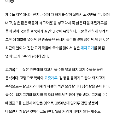
내용
제주도 지역에서는 잔치나 상례 때 돼지를 잡아 삶아서 고깃반을 손님상에
내고, 삶은 짙은 국물에 (모자반)을 넣고 다시 푹 삶은 다음 메밀가루를
풀어 넣어 국물을 걸쭉하게 끓인 ‘국’이 유명하다. 국물을 진하게 우려서
그 안에 해초를 넣어 먹던 관습을 변용시켜 국수를 넣어 끓여 먹게 된 것은
최근의 일이다. 진한 고기 국물에 국수를 끓여서 삶은
돼지고기
를 몇 점
얹어 ‘고기국수’가 탄생하였다.
고기국수는 삶은 건면에 돼지고기 육수를 넣고 돼지고기 수육을 올린
음식이다. 고명으로 쪽파와
고춧가루
, 김 등을 올리기도 한다. 돼지고기
수육으로는 살코기와 비계가 적절히 섞인 오겹살이나 삼겹살을 준비한다.
육수는 돼지고기와 돼지 뼈를 오래 끓여서 진하게 우려낸다. ‘고기국수’는
메밀칼국을 변형시켜 만든 것으로, 1950년대 밀가루 건면 상품이
나오면서 개발된 것이라고도 한다. 밀을 거의 재배하지 않는 제주도