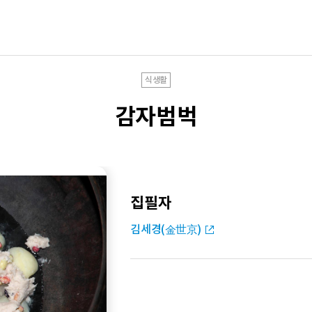
식생활
감자범벅
집필자
김세경(金世京)