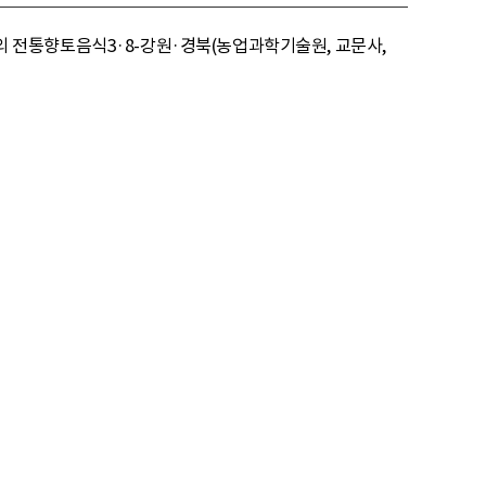
한국의 전통향토음식3·8-강원·경북(농업과학기술원, 교문사,