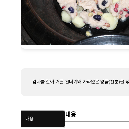
감자를 갈아 거른 건더기와 가라앉은 앙금(전분)을 섞
내용
내용