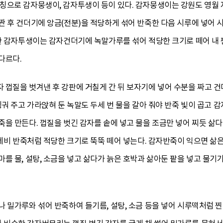
칭으로 감자뭉생이, 감자투생이 등이 있다. 감자뭉생이는 강원도 영월
짠 후 건더기에 앙금(전분)을 적당하게 섞어 반죽한 다음 시루에 넣어 
또한 감자투생이는 감자건더기에 녹말가루를 섞어 적당한 크기로 떼어 내 
다르다.
껍질을 벗겨낸 후 강판에 거칠게 간 뒤 보자기에 넣어 수분을 짜고 건
헹궈 주고 가라앉혀 둔 녹말도 두세 번 물을 갈아 줘야 반죽 빛이 곱고 
을 만든다. 껍질을 벗긴 감자를 솥에 넣고 물을 조금만 넣어 찌듯 삶다
수제비 반죽처럼 적당한 크기로 뚝뚝 떼어 넣는다. 감자반죽이 익으면 삶
를 물, 설탕, 소금을 넣고 삶다가 늙은 호박과 삶아둔 팥을 넣고 물기
 밀가루와 섞어 반죽하여 들기름, 설탕, 소금 등을 넣어 시루떡처럼 찐