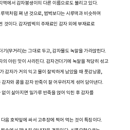
 지역에서 감자붕생이의 다른 이름으로도 불리고 있다.
시루떡처럼 쪄 낸 것으로, 범벅보다는 시루떡과 비슷하여
찐 것이다. 감자범벅의 주재료인 감자 외에 부재료로
더기(무거리)는 그대로 두고, 감자물도 녹말을 가라앉힌다.
감자의 아린 맛이 사라진다. 감자건더기에 녹말을 적당히 섞고
가 감자가 거의 익고 물이 잘박하게 남았을 때 풋강낭콩,
은 감자와 콩을 감자 반죽이 잘 어우러지게 섞어 담아낸다.
가 없이 삶아지면 밀가루 반죽을 얹어 익힌 후 감자를
 다음 호박잎에 싸서 고추장에 찍어 먹는 것이 특징이다.