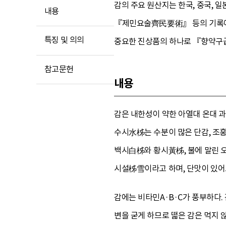
감의 주요 원산지는 한국, 중국, 
내용
『제민요술齊民要術』 등의 기록에서 
특징 및 의의
중요한 진상품의 하나로 『향약구
참고문헌
내용
감은 내한성이 약한 아열대 온대 과
수시水柹는 수분이 많은 단감, 조홍
백시白柹와 황시黃柹, 불에 말린 오
시설柹雪이라고 하며, 단맛이 있어도
감에는 비타민A·B·C가 풍부하다. 
변을 굳게 하므로 떫은 감은 먹지 