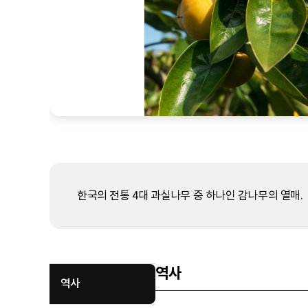
한국의 전통 4대 과실나무 중 하나인 감나무의 열매.
역사
역사