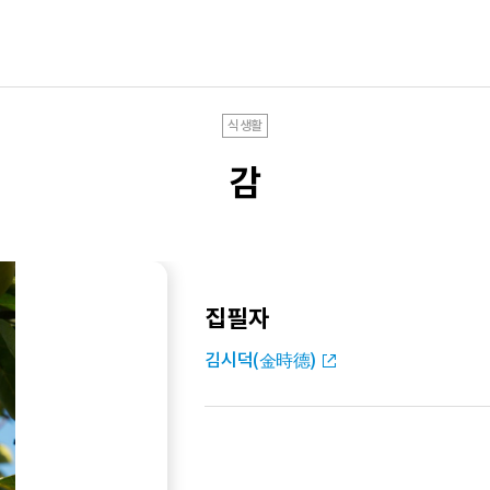
식생활
감
집필자
김시덕(金時德)