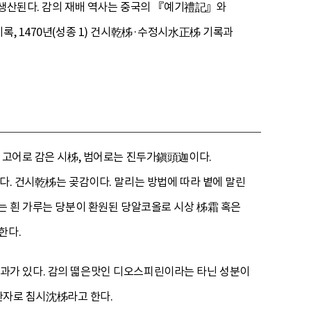
도 생산된다. 감의 재배 역사는 중국의 『예기禮記』와
록, 1470년(성종 1) 건시乾柹·수정시水正柹 기록과
. 고어로 감은 시柹, 범어로는 진두가鎭頭迦이다.
다. 건시乾柹는 곶감이다. 말리는 방법에 따라 볕에 말린
기는 흰 가루는 당분이 환원된 당알코올로 시상 柹霜 혹은
한다.
에 효과가 있다. 감의 떫은맛인 디오스피린이라는 타닌 성분이
 한자로 침시沈柹라고 한다.