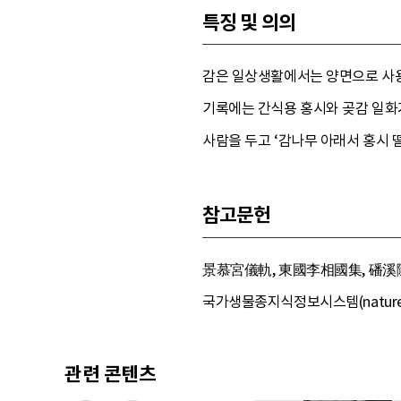
특징 및 의의
감은 일상생활에서는 양면으로 사용된
기록에는 간식용 홍시와 곶감 일화가
사람을 두고 ‘감나무 아래서 홍시 
참고문헌
景慕宮儀軌, 東國李相國集, 磻溪隨錄
국가생물종지식정보시스템(nature.g
관련 콘텐츠