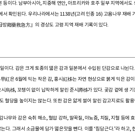
일본 등이다. 남부아시아, 지중해 연안, 아프리카와 호주 일부 지역에서
확인된다. 우리나라에서는 1138년(고려 인종 16) 고욤나무 재배 기
급방鄕藥救急方』의 경상도 고령 지역 재배 기록이 있다.
일이다. 감은 크게 토종의 떫은 감과 일본에서 수입된 단감으로 나뉜다
早紅은 6월에 익는 작은 감, 홍시紅柹는 자연 현상으로 붉게 익은 감이
시烏柹, 꼬챙이 없이 납작하게 말린 준시蹲柹가 있다. 곶감 겉에 생 
 혈당을 높이지는 않는다. 또한 감은 얇게 썰어 말린 감고지로도 활용
감나무와 감은 숙취 해소, 혈압 강하, 딸꾹질, 야뇨증, 치질, 지혈 등
않는다. 그래서 소금물에 담가 떫은맛을 뺀다. 이를 ‘침담근다.’라 하고,