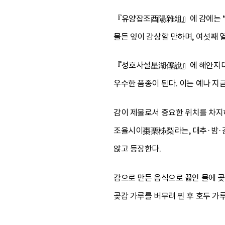
『유양잡조酉陽雜俎』에 감에는 “첫째
물든 잎이 감상할 만하며, 여섯째 
『성호사설星湖僿說』에 해안지대 사
우수한 품종이 된다. 이는 예나 지
감이 제물로서 중요한 위치를 차지
조율시이棗栗柹梨라는, 대추·밤·감
않고 등장한다.
감으로 만든 음식으로 끓인 물에 곶
곶감 가루를 버무려 찐 후 호두 가