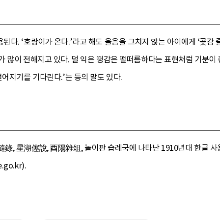
다. ‘호랑이가 온다.’라고 해도 울음을 그치지 않는 아이에게 ‘곶감 
 많이 전해지고 있다. 덜 익은 땡감은 떨떠름하다는 표현처럼 기분이 좋
떨어지기를 기다린다.’는 등의 말도 있다.
, 星湖僿說, 酉陽雜俎, 놀이판 습례국에 나타난 1910년대 한글 사용과
o.kr).