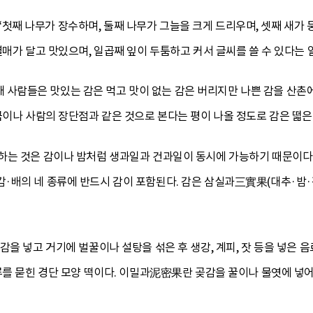
 나무가 장수하며, 둘째 나무가 그늘을 크게 드리우며, 셋째 새가 둥
열매가 달고 맛있으며, 일곱째 잎이 두툼하고 커서 글씨를 쓸 수 있다는 일
람들은 맛있는 감은 먹고 맛이 없는 감은 버리지만 나쁜 감을 산촌에
금이나 사람의 장단점과 같은 것으로 본다는 평이 나올 정도로 감은 떫은
하는 것은 감이나 밤처럼 생과일과 건과일이 동시에 가능하기 때문이다.
·배의 네 종류에 반드시 감이 포함된다. 감은 삼실과三實果(대추·밤·
감을 넣고 거기에 벌꿀이나 설탕을 섞은 후 생강, 계피, 잣 등을 넣은
루를 묻힌 경단 모양 떡이다. 이밀과泥密果란 곶감을 꿀이나 물엿에 넣어