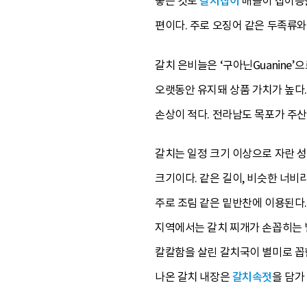
놓은 것도
갈치잡이
배들이 집어등을
편이다. 주로 오징어 같은 두족류와
갈치 은비늘은 ‘구아닌Guanine
오랫동안 유지돼 상품 가치가 높다
손상이 적다. 전라남도 목포가 주산
갈치는 일정 크기 이상으로 자란 성
크기이다. 같은 길이, 비슷한 너비
주로 조림 같은 밑반찬에 이용된다
지역에서는 갈치 찌개가 손꼽히는 
칼칼함을 살린 갈치국이 별미로 꼽힌
나온 갈치 내장은
갈치속젓
을 담가