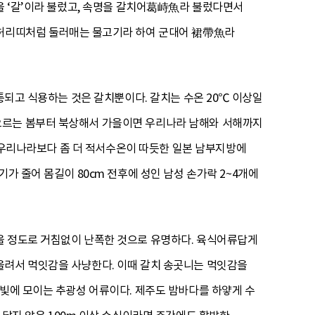
을 ‘갈’이라 불렀고, 속명을 갈치어葛峙魚라 불렀다면서
리띠처럼 둘러매는 물고기라 하여 군대어 裙帶魚라
통되고 식용하는 것은 갈치뿐이다. 갈치는 수온 20℃ 이상일
오르는 봄부터 북상해서 가을이면 우리나라 남해와 서해까지
는 우리나라보다 좀 더 적서수온이 따듯한 일본 남부지방에
가 줄어 몸길이 80cm 전후에 성인 남성 손가락 2~4개에
을 정도로 거침없이 난폭한 것으로 유명하다. 육식어류답게
올려서 먹잇감을 사냥한다. 이때 갈치 송곳니는 먹잇감을
불빛에 모이는 추광성 어류이다. 제주도 밤바다를 하얗게 수