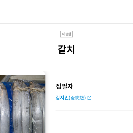
식생활
갈치
집필자
김지민(金志敏)