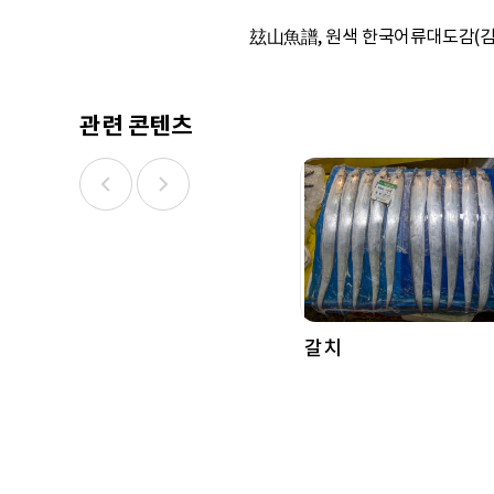
玆山魚譜, 원색 한국어류대도감(김익수
관련 콘텐츠
갈치