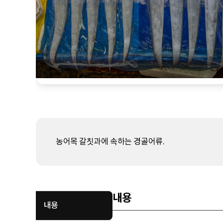
농어목 갈칫과에 속하는 경골어류.
내용
내용