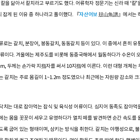
칼을 닮아서 칼치라고 부르기도 했다. 어류학자 정문기는 신라 때 ‘칼’
 잡게 된 이유 중 하나라고 풀이했다. 『
자산어보
玆山魚譜』에서는 허
로는 갈치, 분장어, 붕동갈치, 동동갈치 등이 있다. 이 중에서 흔히 유
어류이다. 겨울에는 제주도를 비롯해 동중국해에서 월동하다가 수온이 
 2m, 두께는 손가락 지指자를 써서 10지指에 이른다. 이런 대형 개체
 갈치는 주로 몸길이 1~1.2m 정도였으나 최근에는 자원량 감소와 크기
닥치는 대로 잡아먹는 잡식 및 육식성 어류이다. 심지어 동족도 잡아먹
에는 몸을 꼿꼿이 세우고 유영하다가 멸치 떼를 발견하면 순간 속도를 
록 굽어 있는 형태이며, 삼키는 방식을 취한다. 갈치는 야행성으로, 