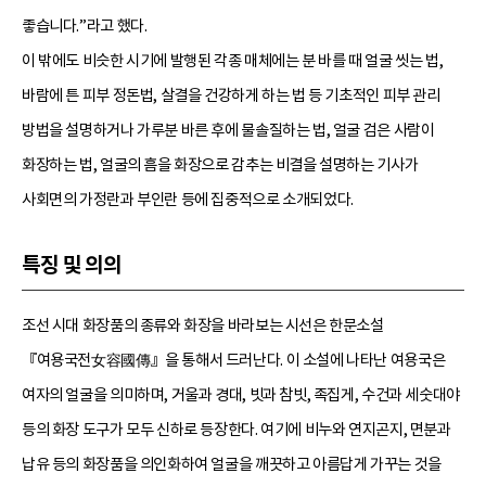
좋습니다.”라고 했다.
이 밖에도 비슷한 시기에 발행된 각종 매체에는 분 바를 때 얼굴 씻는 법,
바람에 튼 피부 정돈법, 살결을 건강하게 하는 법 등 기초적인 피부 관리
방법을 설명하거나 가루분 바른 후에 물솔질하는 법, 얼굴 검은 사람이
화장하는 법, 얼굴의 흠을 화장으로 감추는 비결을 설명하는 기사가
사회면의 가정란과 부인란 등에 집중적으로 소개되었다.
특징 및 의의
조선 시대 화장품의 종류와 화장을 바라보는 시선은 한문소설
『여용국전女容國傳』을 통해서 드러난다. 이 소설에 나타난 여용국은
여자의 얼굴을 의미하며, 거울과 경대, 빗과 참빗, 족집게, 수건과 세숫대야
등의 화장 도구가 모두 신하로 등장한다. 여기에 비누와 연지곤지, 면분과
납유 등의 화장품을 의인화하여 얼굴을 깨끗하고 아름답게 가꾸는 것을