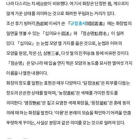
나라 다스리는 치세治世이 비유했다. 여기서 화장은 단정한 몸, 게으르지
않게 가꾼 상태를 의미하는 것으로 화려한 꾸밈과는 거리가 있다.
조선 후기 빙허각憑虛閣 이씨가 쓴 『
규합총서
閨閤叢書』에는 화장법의
일면을 엿볼 수 있는 「십미요十眉謠」와 「점순명點脣名」이 실려
있다. 「십미요」는 눈썹 모양 열 가지를 읊은 것으로, 눈썹과 이마의
모양을 원앙, 작은 산, 삼봉三峯, 다섯 말의 진주珍珠 등에 비유한 것이다.
「점순명」은 당나라 때 입술 연지 찍은 모양과 농도를 묘사한 열여섯 가지
이름을 나열한 내용이다.
화장의 정도를 일컫는 표현은 매우 다양하다. ‘담장淡粧’은 피부를 다듬는
정도의 은은한 상태를 말하며, ‘농장濃粧’은 색채를 가미한 정도를
의미한다. ‘염장艶粧’은 짙고 요염한 색채 화장을, ‘응장凝粧’은 혼례 등의
의례 때 하는 화장을 말한다. ‘야용’은 본래의 모습을 확인하기 어려울 만큼
뚜렷하게 꾸미는, 사실상 분장과 같은 의미를 갖는 것으로 알려져 있다.