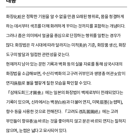
내용
화장化粧은 정확한 기원을 알 수 없을 만큼 오래된 행위로, 몸을 청결하게
하는 데서부터 색조를 더해 화려하게 꾸미는 것까지를 포함하는 개념이다.
그러나 좁은 의미에서 얼굴을 중심으로 단장하는 행위를 일컫는 경우가
많다. 화장법은 각 시대에 따라 달라지는 미적美的 기준, 화장품 생산, 화장
도구의 발달과 밀접한 관련성을 갖는다.
현재까지 남아 있는 문헌 기록과 벽화 등의 실물 자료를 통해 삼국시대의
화장법을 소급해보면, 수산리 벽화의 고구려 귀부인과 쌍영총 여관女官이
연지臙脂로 볼을 빨갛게 칠한 모습을 확인할 수 있다.
『삼재도회三才圖會』에는 일본의 화장법이 백제로부터 전래되었다는
기록이 있으며, 신라에서는 백분白粉과 더불어 연지, 미묵眉墨(눈썹먹),
향수 등을 사용한 것으로 전해진다. 『고려도경高麗圖經』에는 고려
부인들이 향유香油 바르는 것을 좋아하지 않고 분은 바르되 연지는 칠하지
않으며, 눈썹은 넓다고 묘사되어 있다.