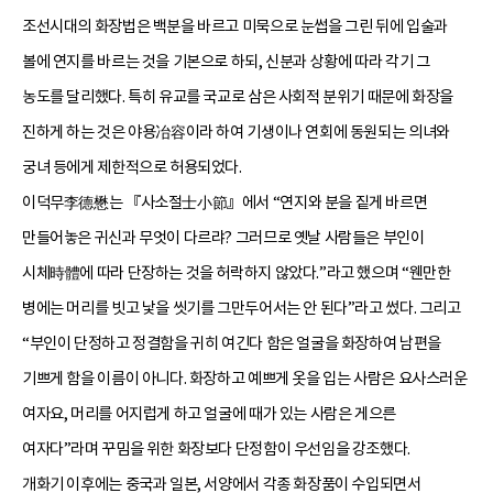
조선시대의 화장법은 백분을 바르고 미묵으로 눈썹을 그린 뒤에 입술과
볼에 연지를 바르는 것을 기본으로 하되, 신분과 상황에 따라 각기 그
농도를 달리했다. 특히 유교를 국교로 삼은 사회적 분위기 때문에 화장을
진하게 하는 것은 야용冶容이라 하여 기생이나 연회에 동원되는 의녀와
궁녀 등에게 제한적으로 허용되었다.
이덕무李德懋는 『사소절士小節』에서 “연지와 분을 짙게 바르면
만들어놓은 귀신과 무엇이 다르랴? 그러므로 옛날 사람들은 부인이
시체時體에 따라 단장하는 것을 허락하지 않았다.”라고 했으며 “웬만한
병에는 머리를 빗고 낯을 씻기를 그만두어서는 안 된다”라고 썼다. 그리고
“부인이 단정하고 정결함을 귀히 여긴다 함은 얼굴을 화장하여 남편을
기쁘게 함을 이름이 아니다. 화장하고 예쁘게 옷을 입는 사람은 요사스러운
여자요, 머리를 어지럽게 하고 얼굴에 때가 있는 사람은 게으른
여자다”라며 꾸밈을 위한 화장보다 단정함이 우선임을 강조했다.
개화기 이후에는 중국과 일본, 서양에서 각종 화장품이 수입되면서