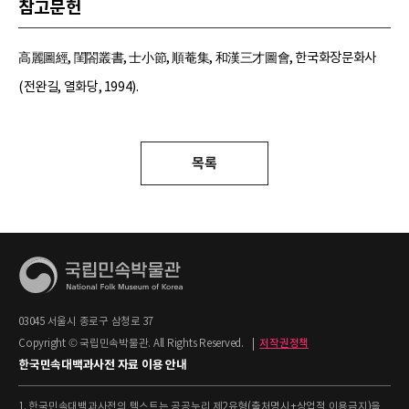
참고문헌
高麗圖經, 閨閤叢書, 士小節, 順菴集, 和漢三才圖會, 한국화장문화사
(전완길, 열화당, 1994).
목록
03045 서울시 종로구 삼청로 37
Copyright © 국립민속박물관. All Rights Reserved.
|
저작권정책
한국민속대백과사전 자료 이용 안내
1. 한국민속대백과사전의 텍스트는 공공누리 제2유형(출처명시+상업적 이용금지)을