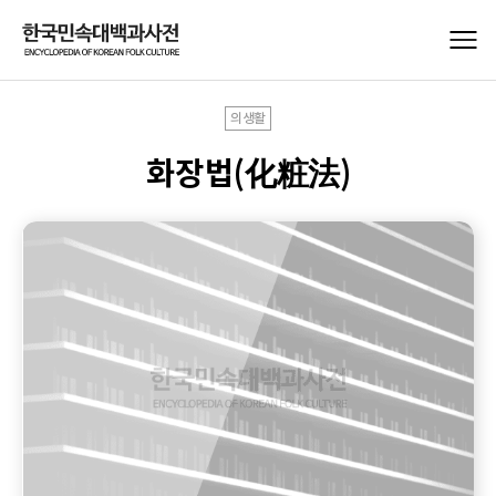
의생활
화장법(化粧法)