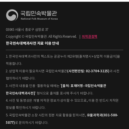
03045 서울시 종로구 삼청로 37
Copyright © 국립민속박물관. All Rights Reserved.
|
저작권정책
한국민속대백과사전 자료 이용 안내
1. 한국민속대백과사전의 텍스트는 공공누리 제2유형(출처명시+상업적 이용금지)을
적용합니다.
(사전편찬팀: 02-3704-3225)
2. 상업적 이용이 필요하시면 국립민속박물관
과 사전
협의하시기 바랍니다.
[출처: 표제어명–국립민속박물관
3. 사전의 내용을 인용·활용하실 때에는 '
한국민속대백과사전]
' 형식으로 출처를 표시해 주시기 바랍니다.
4. 사진 및 동영상은 개별 저작권 정보가 상이할 수 있으므로, 이용 전 반드시 저작권
정보를 확인하시기 바랍니다.
유물과학과(031-580-
5. 국립민속박물관 소장 사진의 원본 자료 활용을 원하시면,
5877)
로 문의하시기 바랍니다.