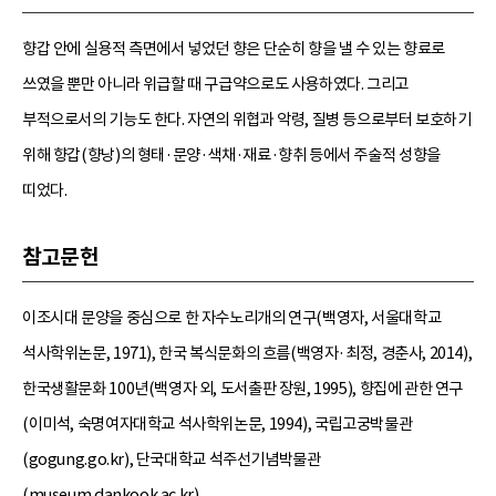
향갑 안에 실용적 측면에서 넣었던 향은 단순히 향을 낼 수 있는 향료로
쓰였을 뿐만 아니라 위급할 때 구급약으로도 사용하였다. 그리고
부적으로서의 기능도 한다. 자연의 위협과 악령, 질병 등으로부터 보호하기
위해 향갑(향낭)의 형태·문양·색채·재료·향취 등에서 주술적 성향을
띠었다.
참고문헌
이조시대 문양을 중심으로 한 자수노리개의 연구(백영자, 서울대학교
석사학위논문, 1971), 한국 복식문화의 흐름(백영자·최정, 경춘사, 2014),
한국생활문화 100년(백영자 외, 도서출판 장원, 1995), 향집에 관한 연구
(이미석, 숙명여자대학교 석사학위논문, 1994), 국립고궁박물관
(gogung.go.kr), 단국대학교 석주선기념박물관
(museum.dankook.ac.kr).