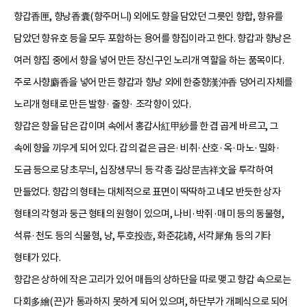
향갑香匣, 향낭香囊(향주머니) 외에도 향을 담았던 그릇인 향합, 향유를
담았던 향유호 등을 모두 포함하는 용어를 향집이라고 한다. 향갑과 향낭은
여러 향집 중에서 향을 넣어 만든 장신구인 노리개 역할을 하는 품목이다.
주로 사향麝香을 넣어 만든 향갑과 향낭 외에 한충향漢沖香 덩어리 자체를
노리개 형태로 만든 발향· 줄향· 조각향이 있다.
향갑은 향을 담은 갑이며 속에서 홍갑사紅甲紗를 한 겹 곱게 바르고, 그
속에 향을 끼우게 되어 있다. 갑의 겉은 금은·비취·산호·옥·마노·밀화·
도금 등으로 당초무늬, 십장생무늬 등 각종 길상문吉祥文을 투각하여
만들었다. 향갑의 형태는 대체적으로 표면이 딱딱하고 네모 반듯한 상자
형태의 각형과 둥근 형태의 원형이 있으며, 나비·박쥐·매미 등의 동물형,
석류·천도 등의 식물형, 낭, 투호投壺, 화준花罇, 서각犀角 등의 기타
형태가 있다.
향갑은 상하에 작은 고리가 있어 매듭의 상하단을 따로 맺고 향갑 속으로는
다회多繪(끈)가 통과하지 못하게 되어 있으며, 하단부가 개폐식으로 되어