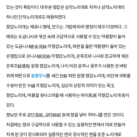
있는 것이 특징이다. 대부분 향갑은 삼작노리개로 차거나 삼작노리개의
하나인 단작노리개로도 애용하였다.
향갑노리개는 재료나 형태, 만드는 기법에 따라 명칭이 매우 다양하다. 그
예로는 도금니사로 엮은 속에 구급약으로 사용할 수 있는 약용향이 들어
있는 도금니사鍍金泥絲 각향갑노리개, 파란을 올린 약용향이 들어 있는
은향집으로 은니사銀泥絲 각향갑노리개, 은투조와 니사로 정교하게 엮은
은투조銀透彫 원형 향갑노리개, 나이 어린 공주나 옹주가 사용한 은 바탕
위에 파란으로
봉황무늬
를 새긴 은銀 파란 원형 향갑노리개, 비단에 국화를
수놓아 만든 수繡 각향갑노리개, 길상의 상징적 의미가 있는 옥玉
향갑노리개, 여름철 경사스러울 때 사용하는 마미馬尾 각향갑노리개 등이
있다.
향낭은 주로 공단貢緞, 금단錦緞 등에 향을 넣어 주머니를 만든 것이다.
처음에는 향과 구급약으로 사용할 수 있는 실용적인 면에서 따로 만들어
차게 된 것이 장식화되어 실용적인 면과 장식적인 면을 갖춘 노리개로