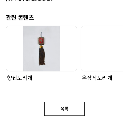
관련 콘텐츠
향집노리개
은삼작노리개
목록