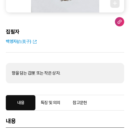
집필자
백영자(白英子)
향을 담는 갑匣 또는 작은 상자.
내용
특징 및 의의
참고문헌
내용