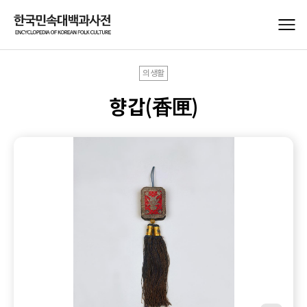
의생활
향갑(香匣)