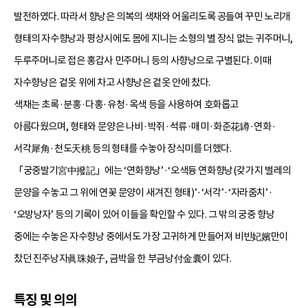
발전하였다. 따라서 향낭은 의복의 색채와 어울리도록 공들여 꾸민 노리개
형태의 자수향낭과 평상시에도 몸에 지니는 소형의 별 장식 없는 귀주머니,
두루주머니로 접은 홍갑사 민주머니 등의 사향낭으로 구별된다. 이때
자수향낭은 겉옷 위에 차고 사향낭은 겉옷 안에 찼다.
색채는 초록·분홍·다홍·유청·옥색 등을 사용하여 호화롭고
아름다웠으며, 형태와 문양은 나비·박쥐·석류·매미·화준花罇·연화·
서각犀角·천도天桃 등의 형태를 수놓아 장식미를 더했다.
「궁중발기宮中撥記」에는 ‘연화향낭’·‘오색듕 연화향낭(갖가지 벌레의
문양을 수놓고 그 위에 연꽃 문양이 새겨진 형태)’·‘서각’·‘자라줌치’·
‘오방낭자’ 등의 기록이 있어 이들을 확인할 수 있다. 그 밖의 궁중 향낭
중에는 수놓은 자수향낭 중에서도 가장 고귀하게 만들어져 비빈妃嬪만이
찼던 진주낭자眞珠娘子, 금박을 한 부금낭付金囊이 있다.
특징 및 의의