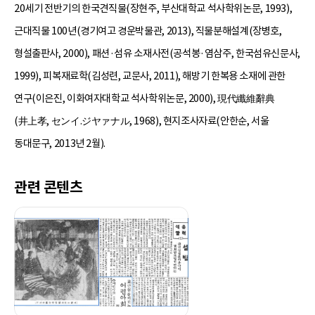
20세기 전반기의 한국견직물(장현주, 부산대학교 석사학위논문, 1993),
근대직물 100년(경기여고 경운박물관, 2013), 직물분해설계(장병호,
형설출판사, 2000), 패션·섬유 소재사전(공석봉·염삼주, 한국섬유신문사,
1999), 피복재료학(김성련, 교문사, 2011), 해방기 한복용 소재에 관한
연구(이은진, 이화여자대학교 석사학위논문, 2000), 現代纖維辭典
(井上孝, センイ.ジヤァナル, 1968), 현지조사자료(안한순, 서울
동대문구, 2013년 2월).
관련 콘텐츠