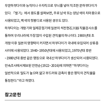
무문하부다이와 능직이나 수자직으로 무늬를 넣어 직조한 문하부다이가
있다. 「발기」에서 용도를 살펴보면, 주로 남색 또는 양남색의 치마용으로
사용되었고, 백색의 핫봉디로 사용된 경우도 있다.
하부다이는 개항기와 일제강점기에 일본의 석천현石川縣 직물검사소를
통하여 우리나라에 가장 많이 수입된 견직물의 하나이다. 1900년대 초
개항 이후 일본의 영향력이 커지면서 하부다이가 국내에 유입되어 상류층
사이에 사용되었다. 1940~1950년대에 사용되었고, 1970년대 후반
~1980년대 중반 같은 명칭으로 국내산 하부다이가 생산되어 사용되었다.
민속조사에서제보된 안한순(1922~2016)에 의하면 “하부다이는
일반적으로 밀도가 높으며 얇고 부드러워 감촉이 좋은 평직의 견직물을
통칭한다.”라고 하였다.
참고문헌