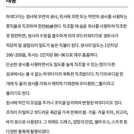
내용
하부다이는 경사에 무연의 생사, 위사에 무연 또는 약연의 생사를 사용하는
평직물로 직조하여 정련精練한다. 직조할 때 습윤 위사를 사용하여 직조한
후 정련하면, 경사의 수분을 흡수하게 되어 부드러워지므로 경위사가
적당히 잘 굴절되어 밀도가 높은 직물이 된다. 경사의 밀도는 1인치당
160~200을, 위사는 1인치당 80~96으로 매우 촘촘하다.
단순한 생사를 사용하면서도 밀도를 높게 직조할 수 있는 점이 다른
섬유에서는 볼 수 없는 하부다이의 독특한 직조법이다. 직기의 바디살 한
개에 두 올의 경사를 끼워서 제작하기 때문에 우이중羽二重이라고
불리기도 한다.
원사에 약간의 꼬임을 주거나 조직을 달리하여 변형된 하부다이도 있다.
조직이 치밀하고 부드러운 촉감을 가져 한복의 봄·가을·겨울 치마, 저고리,
바지 등으로 사용된다. 그 외에도 드레스, 양장의 안감, 블라우스, 스카프 등
다양한 품목에 활용되었다.