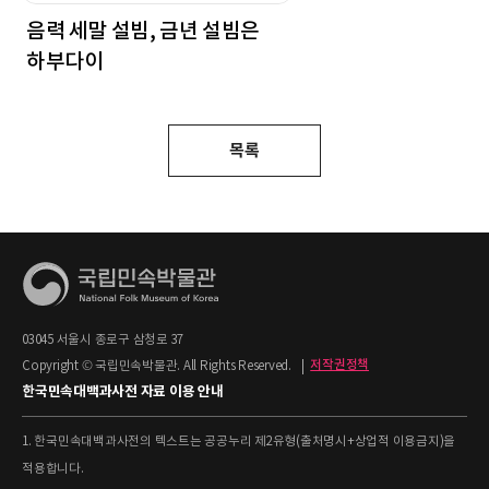
음력 세말 설빔, 금년 설빔은
하부다이
목록
03045 서울시 종로구 삼청로 37
Copyright © 국립민속박물관. All Rights Reserved.
|
저작권정책
한국민속대백과사전 자료 이용 안내
1. 한국민속대백과사전의 텍스트는 공공누리 제2유형(출처명시+상업적 이용금지)을
적용합니다.