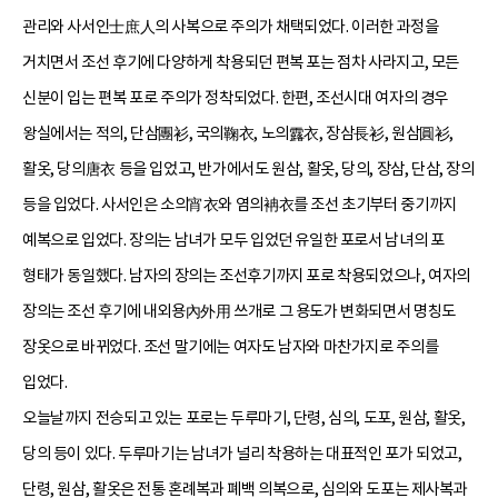
관리와 사서인士庶人의 사복으로 주의가 채택되었다. 이러한 과정을
거치면서 조선 후기에 다양하게 착용되던 편복 포는 점차 사라지고, 모든
신분이 입는 편복 포로 주의가 정착되었다. 한편, 조선시대 여자의 경우
왕실에서는 적의, 단삼團衫, 국의鞠衣, 노의露衣, 장삼長衫, 원삼圓衫,
활옷, 당의唐衣 등을 입었고, 반가에서도 원삼, 활옷, 당의, 장삼, 단삼, 장의
등을 입었다. 사서인은 소의宵衣와 염의袡衣를 조선 초기부터 중기까지
예복으로 입었다. 장의는 남녀가 모두 입었던 유일한 포로서 남녀의 포
형태가 동일했다. 남자의 장의는 조선후기까지 포로 착용되었으나, 여자의
장의는 조선 후기에 내외용內外用 쓰개로 그 용도가 변화되면서 명칭도
장옷으로 바뀌었다. 조선 말기에는 여자도 남자와 마찬가지로 주의를
입었다.
오늘날까지 전승되고 있는 포로는 두루마기, 단령, 심의, 도포, 원삼, 활옷,
당의 등이 있다. 두루마기는 남녀가 널리 착용하는 대표적인 포가 되었고,
단령, 원삼, 활옷은 전통 혼례복과 폐백 의복으로, 심의와 도포는 제사복과