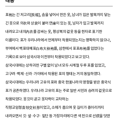
내용
포袍는 긴 저고리[長襦], 솜을 넣어서 만든 옷, 남녀가 입은 발목까지 닿는
긴 옷으로 의衣와 상裳이 붙어 연緣이 있는 옷, 남자가 입고 발목까지
내려오고 내의內衣를 감싸는 옷, 평상복의 겉옷 등을 한자로 표기한
이름이다. 포가 우리나라에서 언제부터 착용되었는지는 명확하지 않으나,
부여에서 백포대몌포白布大袂袍를, 삼한에서 포포布袍를 입었다는
기록으로 보아 삼국시대 이전부터 착용되었다고 보고 있다.
삼국시대에는 상하귀천 구별 없이 남녀 모두 사계절 두루 포를 입었고,
고구려·백제·신라·가야에서 착용된 포의 형태는 거의 동일하였다.
삼국시대에는 우리나라 고유의 포와 중국 한漢나라의 영향을 받은 중국식
포가 공존하였다. 우리나라 고유의 포는 주로 일반 서민과 승려의 겉옷으로
착용되었다. 옷깃이 곧고 옷자락이 교차하는
직령교임형直領交衽形이었고, 소매가 좁으며 옷 길이가 종아리까지
내려오면서 깃·섶·수구· 밑단 등 가장자리에 다른 색 천으로 선襈을 덧댄