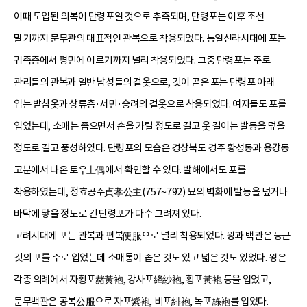
이때 도입된 의복이 단령포일 것으로 추측되며, 단령포는 이후 조선
말기까지 문무관의 대표적인 관복으로 착용되었다. 통일신라시대에 포는
귀족층에서 평민에 이르기까지 널리 착용되었다. 그중 단령포는 주로
관리들의 관복과 일반 남성들의 겉옷으로, 깃이 곧은 포는 단령포 아래
입는 받침옷과 상류층·서민·승려의 겉옷으로 착용되었다. 여자들도 포를
입었는데, 소매는 좁으면서 손을 가릴 정도로 길고 옷 길이는 발등을 덮을
정도로 길고 풍성하였다. 단령포의 모습은 경상북도 경주 황성동과 용강동
고분에서 나온 토우土偶에서 확인할 수 있다. 발해에서도 포를
착용하였는데, 정효공주貞孝公主(757~792) 묘의 벽화에 발등을 덮거나
바닥에 닿을 정도로 긴 단령포가 다수 그려져 있다.
고려시대에 포는 관복과 편복便服으로 널리 착용되었다. 왕과 백관은 둥근
깃의 포를 주로 입었는데 소매통이 좁은 것도 있고 넓은 것도 있었다. 왕은
각종 의례에서 자황포赭黃袍, 강사포絳紗袍, 황포黃袍 등을 입었고,
문무백관은 공복公服으로 자포紫袍, 비포緋袍, 녹포綠袍를 입었다.