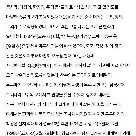
중치막, 대창의, 학창의, 주의 등 ‘포의 르네상스 시대’라고 할 정도로
다양한 종류의 포가 착용되었다가 19세기 전반 순조 대에는 도포, 창의,
주의가 주로 착용되었다. 19세기 후반 고종 대에는 포에 큰 변화가
일어났다. 1884년(고종 21) 6월, “사복私服의 경우 소매가 좁은 옷
[窄袖衣]은 귀천을 막론하고 늘 입을 수 있으며, 도포·직령·창의·중의
같은 것은 이제부터 마땅히 모두 없앤다.”라는 내용의
사복변제절목私服變制節目이 시행되어 관직자로부터 서민에 이르기까지
모두 착수의를 입도록 하였는데, 착수의는 두루마기로 이해된다.
두루마기는 주의라고도 하는데, 이렇게 사방이 두루 막힌 포는 삼국시대
우리나라 고유의 포에서 그 원형을 찾을 수 있다. 갑자기 내려진
사복개혁령에 관리와 사대부가 크게 반대하여 같은 해 10월에 사복에
대해서는 편리한 대로 입도록 하는 조치가 내려졌다. 하지만 두루마기의
착용은 점차 확대되어 결국 10년 후인 1894년(고종 31) 6월과 12월,
1895년(고종 32) 3월과 8월에는 갑오개혁과 함께 일련의 의제개혁에 의해