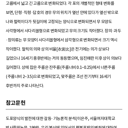
고름에서 넓고 긴 고름으로 변화되었다. 각 포의 개별적인 형태 변화를
보면, 단령·직령·답호의 경우 무의 위치가 옆선 안에 있다가 옆선 밖으로
나와 펄럭이다가 뒷길이에 고정되는 양식으로 변화되면서 무 모양도
사각형에서 사다리꼴형으로 변화되었고 무의 크기도 작아졌다. 장의·과두
·창의류는 무 모양이 사다리꼴형에서 삼각형으로 변화되면서 크기 역시
작아졌다. 철릭의 의와 상의 비율[衣裳比]은 전기에는 의가 상보다
길었으나 16세기 중후반에는 거의 동등했으며, 임진왜란 이후 상이 의보다
길어졌다. 상에 잡은 주름은 잔주름(주름너비 0.1~0.25)에서 너른주름
(주름너비 2~3.5)으로 변화되었고, 맞주름은 조선 전기부터 16세기
후반까지 주로 나타난다.
참고문헌
도포양식의 발전에 대한 갈등·기능론적 분석(이은주, 서울여자대학교
박사학위논문, 1998), 우리 복식에 있어서의 편복포제의 변천에 대하여