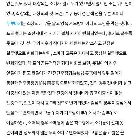
없는 것도 있다. 대창의는 소매가 넓고 무가 있으면서 옆트임 또는 뒤트임이
있고, 학창의는 대창의의 깃·도련·수구 등에 검은색 선을 두른 포이다.
두루마기
는 소창의에 무를 달고 양쪽 겨드랑이 아래의 트임을 막은 것이다.
포의 형태는 조선시대 전 시기에 걸쳐 서서히 변화되었는데, 후기로 갈수록
옷길이·깃·섶·무의 치수가 작아지면서 몸체는 간소하고 단정한
실루엣으로 변화되는 반면, 소매와 고름은 거대하고 풍성한 실루엣으로
변화되었다. 각 포의 공통적적인 형태 변화를 보면, 옷길이의 경우
앞길이가 짧고 뒷길이가 긴 전단후장형前短後長形에서 앞뒤 길이가
동일한 전후동장형前後同長形으로 변화되었고, 깃의 경우 깃너비가 넓고
이중선이 있는 깎은 목판깃과 칼깃에서 깃너비가 좁고 이중선이 없는
칼깃으로, 칼깃이 다시 둥그레깃으로 변화되었다. 겉섶의 경우 이중섶에서
단섶으로 변화되면서 고름 위치가 겨드랑이 부위에서 가슴 부위로
이동하였고, 소매의 경우 소매통이 좁은 착수형에서 소매통이 전체 옷
길이의 반 정도까지 넓은 두리소매로 변화되었다. 고름은 좁고 짧은 끈