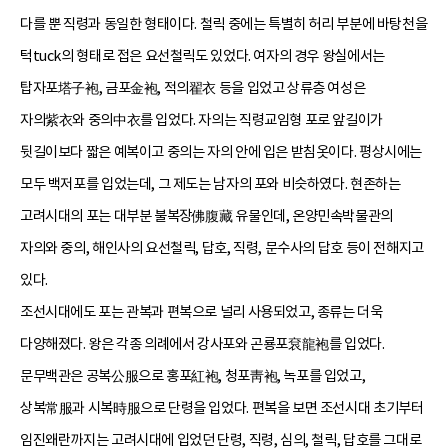
다를 뿐 직령과 동일한 형태이다. 철릭 중에는 특별히 허리 부분에 바탕천을
턱tuck의 형태로 접은 요선철릭도 있었다. 여자의 경우 왕실에서는
탑자포塔子袍, 금포金袍, 적의翟衣 등을 입었고 상류층 여성은
자의紫衣와 중의中衣를 입었다. 자의는 직령교임형 포로 앞길이가
뒷길이보다 짧은 예복이고 중의는 자의 안에 입은 받침옷이다. 평상시에는
모두 백저포를 입었는데, 그 제도는 남자의 포와 비슷하였다. 현존하는
고려시대의 포는 대부분 불복장佛腹藏 유물인데, 온양민속박물관의
자의와 중의, 해인사의 요선철릭, 답호, 직령, 문수사의 답호 등이 전해지고
있다.
조선시대에도 포는 관복과 편복으로 널리 사용되었고, 종류는 더욱
다양해졌다. 왕은 각종 의례에서 강사포와 곤룡포袞龍袍를 입었다.
문무백관은 공복公服으로 홍포紅袍, 청포靑袍, 녹포를 입었고,
상복常服과 시복時服으로 단령을 입었다. 편복을 보면 조선시대 초기부터
임진왜란까지는 고려시대에 입었던 단령, 직령, 심의, 철릭, 답호를 그대로