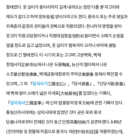
형태였다. 옷 길이가 종아리까지 길게 내려오는 점만 다를 뿐 저고리와
제도가 같다고 하여 장유長襦 양식이라고도 한다. 중국식 포는 주로 왕실과
귀족층의 겉옷과 관리들의 관복으로 착용되었다. 한나라의 영향을 받아
옷깃이 직령교임형이거나 직령대임형直領對衽形이면서 소매가 손등을
덮을 정도로 길고 넓었으며, 옷 길이가 발목까지 오거나 바닥에 끌릴
정도로 긴 형태였다. 이 시기의 포는 고구려 고분벽화, 백제
정림사지定林寺址에서 나온 도용陶俑, 능산리 절터에서 나온
소조불상塑造佛像, 백제금동대향로의 주악상奏樂像 등에서 확인할 수
있으며, 그 외 『
삼국사기
三國史記』, 『당서唐書』, 『신당서新唐書』
에 백제 왕이 소매가 넓은 자색포[大袖紫袍]를 입었다는 기록이,
『
삼국유사
三國遺事』에 신라 법흥왕의 방포方袍에 관한 기록이 있다.
통일신라시대에는 삼국시대에 입었던 깃이 곧은 포와 중국
당唐나라로부터 전래된 깃이 둥근 단령포團領袍가 공존하였다. 649년
(진덕여왕 3) 정월에 처음으로 중국식 의관[中朝衣冠]을 착용하였는데,