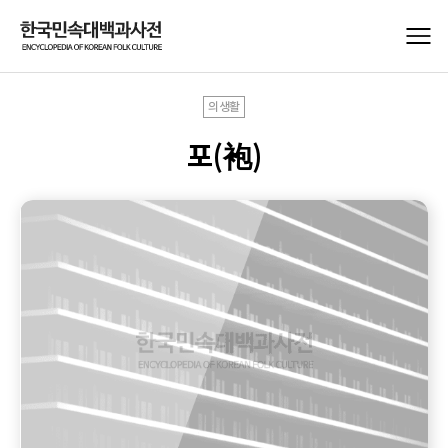
의생활
포(袍)