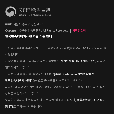
03045 서울시 종로구 삼청로 37
Copyright © 국립민속박물관. All Rights Reserved.
|
저작권정책
한국민속대백과사전 자료 이용 안내
1. 한국민속대백과사전의 텍스트는 공공누리 제2유형(출처명시+상업적 이용금지)을
적용합니다.
(사전편찬팀: 02-3704-3225)
2. 상업적 이용이 필요하시면 국립민속박물관
과 사전
협의하시기 바랍니다.
[출처: 표제어명–국립민속박물관
3. 사전의 내용을 인용·활용하실 때에는 '
한국민속대백과사전]
' 형식으로 출처를 표시해 주시기 바랍니다.
4. 사진 및 동영상은 개별 저작권 정보가 상이할 수 있으므로, 이용 전 반드시 저작권
정보를 확인하시기 바랍니다.
유물과학과(031-580-
5. 국립민속박물관 소장 사진의 원본 자료 활용을 원하시면,
5877)
로 문의하시기 바랍니다.