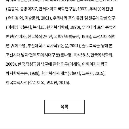
(김동욱, 동방학지7, 연세대학교 국학연구원, 1963), 우리 옷 이천년
(유희경 외, 미술문화, 2001), 우리나라 포의 유형 및 원류에 관한 연구
(이해영·김문자, 복식15, 한국복식학회, 1990), 우리나라 포의 종류와
변천(김미자, 한국복식 2천년, 국립민속박물관, 1995), 조선시대 직령
연구(이주영, 부산대학교 박사학위논문, 2001), 출토복식을 통해 본
조선시대 남자 편복포의 시대구분(홍나영, 복식58-5, 한국복식학회,
2008), 한국 직령교임식 포에 관한 연구(이해영, 이화여자대학교
박사학위논문, 1989), 한국복식사 개론(김문자, 교문사, 2015),
한국복식사전(강순제 외, 민속원, 2015).
목록