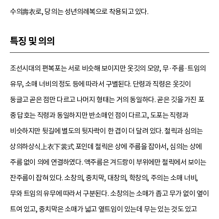
수의壽衣로, 당의는 성년의례복으로 착용되고 있다.
특징 및 의의
조선시대의 편복포는 서로 비슷해 보이지만 옷깃의 모양, 무·주름·트임의
유무, 소매 너비의 정도 등에 따라서 구별된다. 단령과 직령은 옷깃이
둥글고 곧은 점만 다르고 나머지 형태는 거의 동일하다. 곧은 깃을 가진 포
중 답호는 직령과 동일하지만 반소매인 점이 다르고, 도포는 직령과
비슷하지만 뒷길에 별도의 뒷자락이 한 겹이 더 달려 있다. 철릭과 심의는
상의하상식上衣下裳式 포인데 철릭은 상에 주름을 잡아서, 심의는 상에
주름 없이 의에 연결하였다. 액주름은 겨드랑이 부위에만 철릭에서 보이는
잔주름이 잡혀 있다. 소창의, 중치막, 대창의, 학창의, 주의는 소매 너비,
무와 트임의 유무에 따라서 구분된다. 소창의는 소매가 좁고 무가 없이 옆이
트여 있고, 중치막은 소매가 넓고 옆트임이 있는데 무는 있는 것도 있고