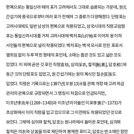
편복으로는 통일신라 때의 포가 고려에서도 그대로 습용되는 가운데, 원元
간섭기에 중국으로부터 여러 포가 전해져 그 종류가 다양해졌다. 단령포는
고려시대에도 일반 남성의 편복으로 착용되었고, 삼국시대의 직령교임형
포는 통일신라시대를 거쳐 고려시대에 백저포白紵袍로 이어져 왕 이하
서민들의 편복으로 널리 착용되었다. 백저포는 백색 모시로 만든 포로서
옆트임 없이 두루 막힌 형태의 포인데, 소매는 좁은 것도 있고 넓은 것도
있었다. 이 외에 곧은 깃 포인 직령直領, 심의深衣, 철릭[帖裏], 답호褡𧞤와
둥근 깃의 단령포도 입었고, 원 간섭기에는 원의 복식인 질손質孫도
입었다. 직령은 기록으로는 1387년(우왕 13) 6월 관복 개정 때 고려 하급
관리의 관복으로 규정되면서 그 명칭이 처음으로 언급되지만,
이조년李兆年(1269~1343)과 이조년의 아들인 이포李褒(?~1373)가
초상화에서 이미 직령을 입고 있으므로 그 이전에도 착용되었던 것으로
보인다. 그밖에 심의와 철릭, 답호는 원나라에서 들어온 포인데, 심의와
철릭은 의衣와 상裳을 따로 재단하여 봉재한 포이고, 답호는 반소매인 점만