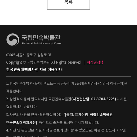
목록
03045 서울시 종로구 삼청로 37
Copyright © 국립민속박물관. All Rights Reserved.
|
저작권정책
한국민속대백과사전 자료 이용 안내
1. 한국민속대백과사전의 텍스트는 공공누리 제2유형(출처명시+상업적 이용금지)을
적용합니다.
(사전편찬팀: 02-3704-3225)
2. 상업적 이용이 필요하시면 국립민속박물관
과 사전
협의하시기 바랍니다.
[출처: 표제어명–국립민속박물관
3. 사전의 내용을 인용·활용하실 때에는 '
한국민속대백과사전]
' 형식으로 출처를 표시해 주시기 바랍니다.
4. 사진 및 동영상은 개별 저작권 정보가 상이할 수 있으므로, 이용 전 반드시 저작권