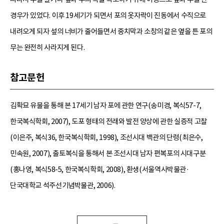
경우가 있었다. 이후 19세기가 되면서 포의 옷자락이 진동에서 수직으로
내려오게 되자 섶의 너비가 줄어들면서 중치막과 소창의 같은 옆을 튼 포의
무는 완전히 사라지게 된다.
참고문헌
김확묘 유물을 통해 본 17세기 남자 포에 관한 연구(송미경, 복식57-7,
한국복식학회, 2007), 도포 형태의 전래와 발전 양상에 관한 실증적 고찰
(이은주, 복식36, 한국복식학회, 1998), 조선시대 백관의 단령(최은수,
민속원, 2007), 출토복식을 통해서 본 조선시대 남자 편복포의 시대구분
(홍나영, 복식58-5, 한국복식학회, 2008), 환생(서울역사박물관·
단국대학교 석주선기념박물관, 2006).