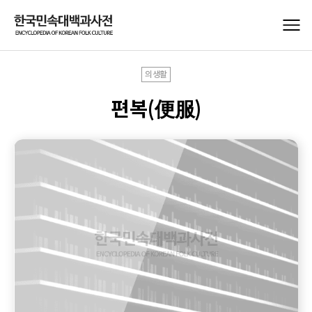
의생활
편복(便服)