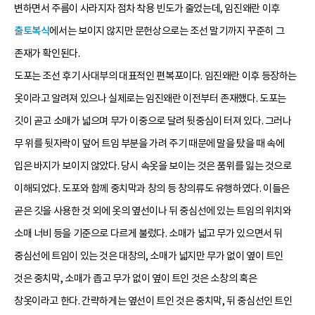
변하면서 주름이 사라지자 점차 착용 빈도가 줄었는데, 임진왜란 이후
출토복식
에서는 보이지 않지만 문헌상으로는 조선 말기까지 꾸준히 그
존재가 확인된다.
도포는 조선 후기 사대부의 대표적인 편복포이다. 임진왜란 이후 등장하는
옷이라고 알려져 있으나 실제로는 임진왜란 이전부터 존재했다. 도포는
깃이 곧고 소매가 넓으며 무가 이중으로 달려 뒷중심이 터져 있다. 그러나
무 위를 뒷자락이 덮어 트임 부분을 가려 주기 때문에 말을 탔을 때 속에
입은 바지가 보이지 않았다. 당시 속옷을 보이는 것은 품위를 잃는 것으로
이해되었다. 도포와 함께 중치막과 창의 등 창의류도 유행하였다. 이들은
곧은 깃을 사용한 것 외에 옷의 옆선이나 뒤 중심선에 있는 트임의 위치와
소매 너비 등을 기준으로 다르게 불렀다. 소매가 넓고 무가 있으면서 뒤
중심선에 트임이 있는 것은 대창의, 소매가 넓지만 무가 없이 옆이 트인
것은 중치막, 소매가 좁고 무가 없이 옆이 트인 것은 소창의 혹은
창옷이라고 한다. 간략하게는 옆선이 트인 것은 중치막, 뒤 중심선인 트인