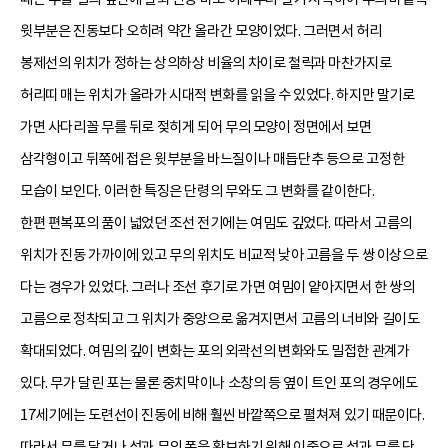
윗부분은 진동보다 오히려 약간 올라간 모양이었다. 그러면서 허리
봉제선의 위치가 정하는 상의하상 비율의 차이로 철릭과 마찬가지로
허리띠 매는 위치가 올라가 시대적 변화를 읽을 수 있었다. 하지만 말기로
가면 사다리꼴 무를 뒤로 젖히게 되어 무의 모양이 정면에서 보면
삼각형이고 뒤쪽에 접은 윗부분을 바느질이나 매듭단추 등으로 고정한
모습이 보인다. 이러한 특징은 단령의 무와도 그 변화를 같이한다.
한편 편복포의 품이 넓었던 조선 전기에는 여밈도 깊었다. 따라서 고름의
위치가 진동 가까이에 있고 무의 위치도 비교적 낮아 고름을 두 쌍 이상으로
다는 경우가 있었다. 그러나 조선 후기로 가면 여밈이 얕아지면서 한 쌍의
고름으로 정착되고 그 위치가 중앙으로 옮겨지면서 고름의 너비와 길이도
확대되었다. 여밈의 깊이 변화는 포의 외곽선의 변화와도 밀접한 관계가
있다. 무가 달린 포는 물론 중치막이나 소창의 등 옆이 트인 포의 경우에도
17세기에는 도련선이 진동에 비해 훨씬 바깥쪽으로 펼쳐져 있기 때문이다.
따라서 무를 달거나 섶과 무의 폭을 확보하기 위해 이중으로 섶과 무를 단