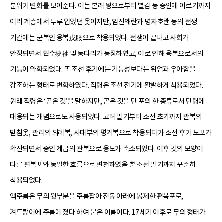
분위기 변화를 보여준다. 이는 본래 왕으로부터 별감 등 중인에 이르기까지
여러 계층에서 두루 입었던 옷이지만, 임진왜란과 병자호란 등의 전쟁
기간에는 군복인 융복戎服으로 착용되었다. 전쟁이 끝나고 사회가
안정되면서 협수挾袖 및 동다리가 등장하였고, 이로 인해 융복으로서의
기능이 약화되었다. 또 조선 후기에는 기능성보다는 위엄과 우아함을
강조하는 형태로 변화하였다. 직령은 조선 전기에 활발하게 착용되었다.
원래 직령은 ‘곧은 깃’을 말하지만, 곧은 깃을 단 포의 한 종류로서 단령에
대응되는 개념으로도 사용되었다. 고려 말기부터 조선 초기까지 관복의
받침옷, 관리의 의례복, 사대부의 평거복으로 착용되다가 조선 후기 도포가
확산되면서 중인 계급의 관복으로 용도가 축소되었다. 이후 깃의 모양이
다른 편복포와 동일한 흐름으로 변천하였을 뿐 조선 말기까지 꾸준히
착용되었다.
액주름은 무의 윗부분을 주름잡아 진동 아래에 봉제한 편복포로,
겨드랑이에 주름이 졌다 하여 붙은 이름이다. 17세기 이후로 무의 형태가