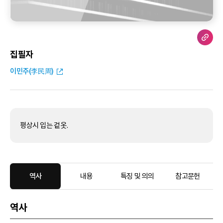
집필자
이민주(李民周)
평상시 입는 겉옷.
역사
내용
특징 및 의의
참고문헌
역사