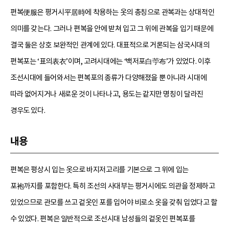
편복便服은 평거시平居時에 착용하는 옷의 총칭으로 관복과는 상대적인
의미를 갖는다. 그러나 편복을 안에 받쳐 입고 그 위에 관복을 입기 때문에
결국 둘은 상호 보완적인 관계에 있다. 대표적으로 거론되는 삼국시대의
편복포는 ‘표의表衣’이며, 고려시대에는 ‘백저포白苧布’가 있었다. 이후
조선시대에 들어와서는 편복포의 종류가 다양해졌을 뿐 아니라 시대에
따라 없어지거나 새로운 것이 나타나고, 용도는 같지만 명칭이 달라진
경우도 있다.
내용
편복은 평상시 입는 옷으로 바지저고리를 기본으로 그 위에 입는
포袍까지를 포함한다. 특히 조선의 사대부는 평거시에도 의관을 정제하고
있었으므로 관모를 쓰고 겉옷인 포를 입어야 비로소 옷을 갖춰 입었다고 할
수 있었다. 편복은 일반적으로 조선시대 남성들의 겉옷인 편복포를