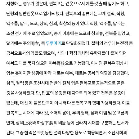
지칭하는 경우가 많은데, 편복포는 겉옷으로서 예를 갖출 때 입기도 하고,
단령의 밑받침옷으로 입기도 했다. 편복포의 종류에는 크게 철릭, 직령,
액주름, 답호, 도포, 창의, 심의, 학창의 등이 있다. 직령, 액주름, 답호는
조선 전기에 주로 입었으며, 중기 이후에는 도포와 창의류, 전복을 입었고,
말기에는 주의周衣, 즉
두루마기
로 단일화되었다. 철릭의 경우에는 전쟁 중
공복으로서의 역할도 했으며, 심의나 학창의처럼 유학자들이 즐겨 입던
예복도 대를 묶지 않으면 야복野服으로 기능했다. 이처럼 편복은 평상시
입는 옷이지만 상황에 따라 때로는 예복, 때로는 공복의 역할을 담당했다.
심의, 철릭 등은 조선시대 전반에 걸쳐 입은 편복포로 공통적으로 곧은
깃을 사용하였다. 단, 답호의 옷깃은 대금으로 되어 있고 전복은 옷깃이
없는데, 대신 이 둘은 단독이 아니라 다른 편복포와 함께 착용하였다. 이들
편복포는 시대에 따라 깃, 소매의 넓이, 무의 형태, 섶과 여밈 및 옷고름의
변화, 상의上衣와 하상下裳의 비율 등이 달라져 시대를 구분하는 단서가
된다. 그중 철릭은 오랫동안 널리 다양한 용도로 착용되면서 조선사회의