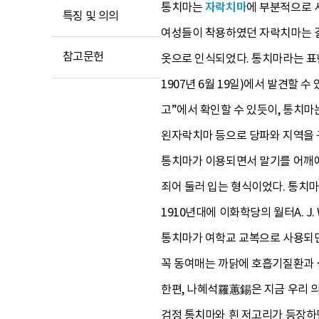
통치마는
자락치마
에 부분적으로 
특징 및 의의
여성들이 착용하였던 자락치마는 길
참고문헌
옷으로 인식되었다. 통치마라는 표
1907년 6월 19일)에서 발견할 
고”에서 확인할 수 있듯이, 통치마
왼자락치마 등으로 당파와 지역을 
통치마가 이용되면서 말기를 어깨
죄어 둘러 입는 형식이었다. 통치
1910년대에 이화학당의 월터A. J.
통치마가 여학교 교복으로 사용되면
꼭 동여매는 까닭에 호흡기질환과 
한편, 나혜석羅蕙錫은 지금 우리 
검정 통치마와 흰 저고리가 등장하