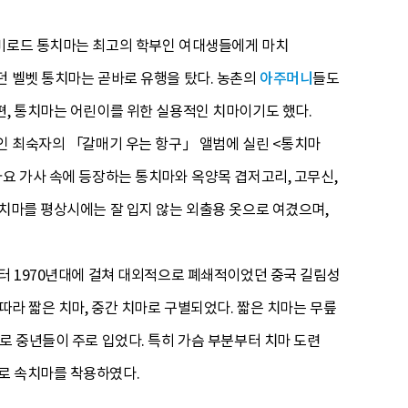
 비로드 통치마는 최고의 학부인 여대생들에게 마치
던 벨벳 통치마는 곧바로 유행을 탔다. 농촌의
아주머니
들도
편, 통치마는 어린이를 위한 실용적인 치마이기도 했다.
요인 최숙자의 「갈매기 우는 항구」 앨범에 실린 <통치마
가요 가사 속에 등장하는 통치마와 옥양목 겹저고리, 고무신,
통치마를 평상시에는 잘 입지 않는 외출용 옷으로 여겼으며,
부터 1970년대에 걸쳐 대외적으로 폐쇄적이었던 중국 길림성
따라 짧은 치마, 중간 치마로 구별되었다. 짧은 치마는 무릎
로 중년들이 주로 입었다. 특히 가슴 부분부터 치마 도련
로 속치마를 착용하였다.