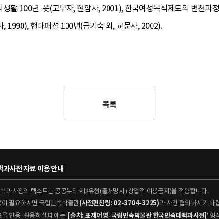
리생활 100년·옷(고부자, 현암사, 2001), 한국여성복식제도의 변천과정
90), 현대패션 100년(금기숙 외, 교문사, 2002).
목록
과사전 자료 이용 안내
대백과사전의 텍스트는 공공누리 제2유형(출처명시+상업적 이용금지)을 적용합니다.
이용이 필요하시면 국립민속박물관
(사전편찬팀: 02-3704-3225)
과 사전 협의하시기 바
용을 인용·활용하실 때에는 '
[출처: 표제어명–국립민속박물관 한국민속대백과사전]
' 