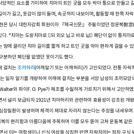
서양적인 요소를 가미하여 치마의 트인 곳을 모두 박아 통으로 만들고 길
이가 길고, 옷감이 많이 들며, 속곳까지 내보이며, 활동할 때 한쪽 자
현은 당시 대한자강회 회원이자 『제국신문』 주필이었던 정운복鄭雲復
수 있다. “치마는 도랑치마로 되 외오 닙고 바로 닙 폐단이 없이 통치
는 땅에 끌리던 치마 길이를 짧게 하고 트인 곳을 막아 편하게 걸을 수 
구분하던 폐단을 없앴던 옷이기도 했다.
에 걸치는
조끼허리
(어깨말기 또는 어깨허리)가 고안되었다. 전통 자락
마는 일자 말기를 개량하여 어깨에 걸치는 부분을 서양 남성의 조끼모양으
 Walter와 파이F. O. Pye가 체조를 수월하게 가르치기 위해서 고안하
서 널리 보급되자 1921년 치마허리와 관련하여 효용성이 강조된 개량
심장질환이 발생하며 체격이 제대로 자라지 않는다는 주장을 내세우며 치
의복의 편리함과 아름다움에 주목하며 이를 모두 뜯어 고쳐 운동복 같은
면서 이는 여학생이나 신식 여성을 상징한 반면 자락치마는 점차 구식