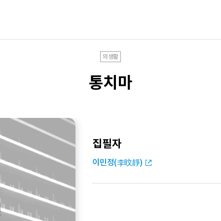
의생활
통치마
집필자
이민정(李旼靜)