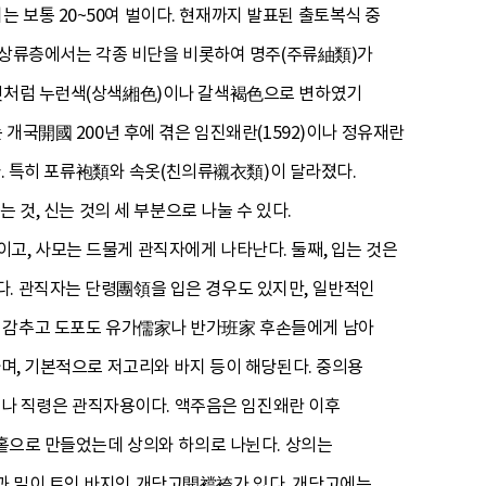
 보통 20~50여 벌이다. 현재까지 발표된 출토복식 중
은 상류층에서는 각종 비단을 비롯하여 명주(주류紬類)가
 것처럼 누런색(상색緗色)이나 갈색褐色으로 변하였기
 개국開國 200년 후에 겪은 임진왜란(1592)이나 정유재란
이다. 특히 포류袍類와 속옷(친의류襯衣類)이 달라졌다.
 것, 신는 것의 세 부분으로 나눌 수 있다.
고, 사모는 드물게 관직자에게 나타난다. 둘째, 입는 것은
다. 관직자는 단령團領을 입은 경우도 있지만, 일반적인
를 감추고 도포도 유가儒家나 반가班家 후손들에게 남아
하며, 기본적으로 저고리와 바지 등이 해당된다. 중의용
나 직령은 관직자용이다. 액주음은 임진왜란 이후
 홑으로 만들었는데 상의와 하의로 나뉜다. 상의는
과 밑이 트인 바지인 개당고開襠袴가 있다. 개당고에는