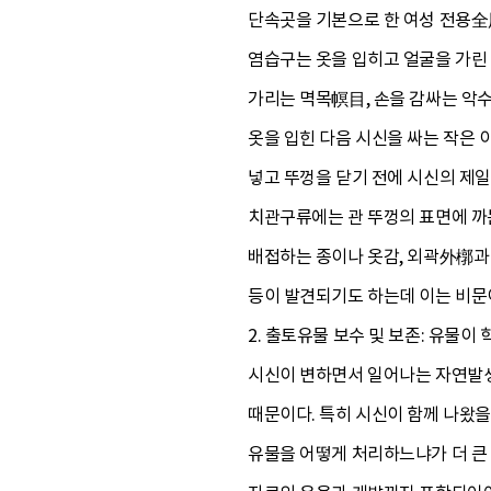
단속곳을 기본으로 한 여성 전용全用
염습구는 옷을 입히고 얼굴을 가린 
가리는 멱목幎目, 손을 감싸는 악수
옷을 입힌 다음 시신을 싸는 작은 
넣고 뚜껑을 닫기 전에 시신의 제일
치관구류에는 관 뚜껑의 표면에 까
배접하는 종이나 옷감, 외곽外槨과
등이 발견되기도 하는데 이는 비문
2. 출토유물 보수 및 보존: 유물
시신이 변하면서 일어나는 자연발생
때문이다. 특히 시신이 함께 나왔을
유물을 어떻게 처리하느냐가 더 큰 