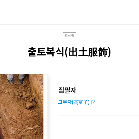
의생활
출토복식(出土服飾)
집필자
고부자(高富子)