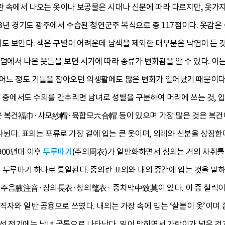
속에서 나오는 옷이나 보공물은 시대나 신분에 따라 다르지만, 옷가지는
63년 경기도 광주에서 수습된 청연군주 복식으로 총 117점이다. 옷감
시도 보인다. 색은 구별이 어려운데 남색을 제외한 대부분은 낙엽이 든
덤에서 나온 옷들을 보면 시기에 따라 종류가 변화됨을 알 수 있다. 이는
 통하여 어느 정도 기틀을 잡아오던 의생활에도 많은 변화가 일어났기 때문
복 중에서도 수의를 간추리면 남녀로 성별을 구분하여 머리에 쓰는 것, 입는
은 복건福巾·사모紗帽·육합모六合帽 등이 있으며 가장 많은 것은 복건이
다. 표의는 포류로 가장 겉에 입는 큰 옷이며, 의례와 신분을 상징한
900년대 이후
두루마기
(주의周衣)가 일반화하면서 심의는 거의 자취
분 두루마기 하나로 통일된다. 중의란 표의와 내의 중간에 입는 것을 말
주음腋注音·장의長衣·창의氅衣· 중치막中致莫이 있다. 이 중 철릭이
직자와 일반 공용으로 쓰였다. 내의는 가장 속에 입는 ‘살붙이 옷’이며
선 전기에는 남녀 공통으로 나타난다. 밑이 막히면서 가랑이가 넓은 것