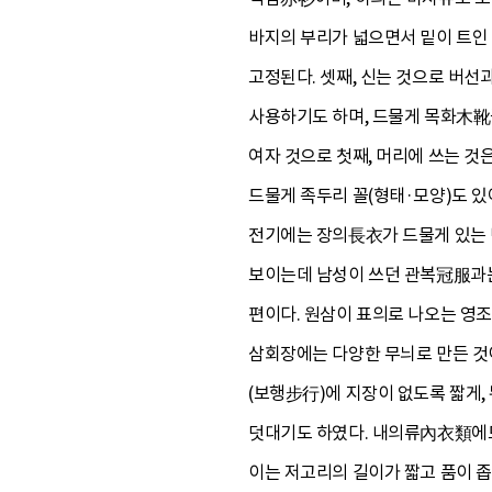
바지의 부리가 넓으면서 밑이 트인 
고정된다. 셋째, 신는 것으로 버선
사용하기도 하며, 드물게 목화木靴꼴
여자 것으로 첫째, 머리에 쓰는 것
드물게 족두리 꼴(형태·모양)도 있
전기에는 장의長衣가 드물게 있는 
보이는데 남성이 쓰던 관복冠服과는
편이다. 원삼이 표의로 나오는 영
삼회장에는 다양한 무늬로 만든 것
(보행步行)에 지장이 없도록 짧게,
덧대기도 하였다. 내의류內衣類에도 
이는 저고리의 길이가 짧고 품이 