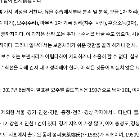
야 함이 전제前提이다.
 가지 과정을 거친다. 유물 수습에서부터 분리 및 분석, 오물 1차 처리(표
김 펴기), 보수(수리), 마무리 1차 기록 정리(치수·사진), 훈증소독(2차
示까지이다. 이 과정은 생략 또는 추가나 순서를 바꿀 수도 있으며, 시
이다. 그러나 일부에서는 보존처리가 쉬운 것만을 골라 하거나 전시나 
 보수 또는 보관처리가 어렵다하여 제외하거나 소홀히 할 수 없다. 실오라
로 최선을 다해 건져 내고 정리해야 한다. 이 작은 것들이 확실치 않은
: 2017년 6월까지 발표된 묘주별 출토복식은 199건으로 남자 101, 여자
 제외한 서울·경기·인천·강원·충청·전라·경상 각지에서 나타난다. 출토지
, 서울 12, 강원 3, 인천 1건이 있다. 경기 지역이 가장 많고, 이어 충청도, 
도 시흥에서 출토된 동래 정씨東萊鄭氏(?~1583)가 최초이며, 1950년대 1, 