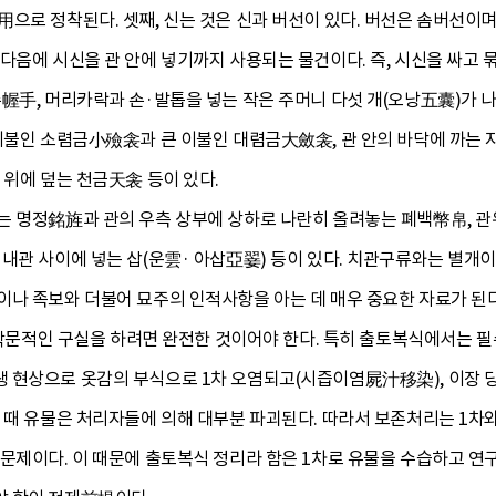
으로 정착된다. 셋째, 신는 것은 신과 버선이 있다. 버선은 솜버선이며
다음에 시신을 관 안에 넣기까지 사용되는 물건이다. 즉, 시신을 싸고
幄手, 머리카락과 손·발톱을 넣는 작은 주머니 다섯 개(오낭五囊)가 나
이불인 소렴금小殮衾과 큰 이불인 대렴금大斂衾, 관 안의 바닥에 까는 자리
 위에 덮는 천금天衾 등이 있다.
는 명정銘旌과 관의 우측 상부에 상하로 나란히 올려놓는 폐백幣帛, 관
 내관 사이에 넣는 삽(운雲· 아삽亞翣) 등이 있다. 치관구류와는 별개
이나 족보와 더불어 묘주의 인적사항을 아는 데 매우 중요한 자료가 된다
이 학문적인 구실을 하려면 완전한 것이어야 한다. 특히 출토복식에서는 
 현상으로 옷감의 부식으로 1차 오염되고(시즙이염屍汁移染), 이장 당
 때 유물은 처리자들에 의해 대부분 파괴된다. 따라서 보존처리는 1차와 
문제이다. 이 때문에 출토복식 정리라 함은 1차로 유물을 수습하고 연