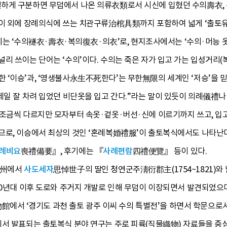
하게 구분하면 무덤에서 나온 의류衣類로서 시신에 입혔던 수의壽衣, 
 이 외에 장례의식에 쓰는 치관구류治棺具類까지 포함하여 넓게 ‘출토
수의襚衣·壽衣·복의復衣·의衣’로, 현지조사에서는 ‘수의·머능 옷·저
리 쓰이는 단어는 ‘수의’이다. 수의는 죽은 자가 입고 가는 입성거리
 ‘이승’과, ‘영생불사永生不死한다’는 무한無限의 세계인 ‘저승’을 
제일 잘 차려 입었던 비단옷을 입고 간다.”라는 말이 있듯이 의례儀禮
조금씩 다르지만 모자부터 속옷·겉옷·버선·신에 이르기까지 쓰고, 입고,
므로, 이승에서 최상의 것인 ‘혼례복婚禮服’이 출토복식에서도 나타난다
례비요
喪禮備要』, 후기에는 『
사례편람
四禮便覽』 등이 있다.
廣州에서
사도세자
思悼世子의 딸인 청연군주淸衍郡主(1754~1821)
70년대 이후 도로와 주거지 개발로 인해 무덤이 이장되면서 발견되었으며
 ‘경기도 과천 출토 광주 이씨 수의 특별전’을 하면서 학문으로서 연
에서 발표되는 출토복식 분야 연구는 주로 피륙(직물織物) 자료들을 중