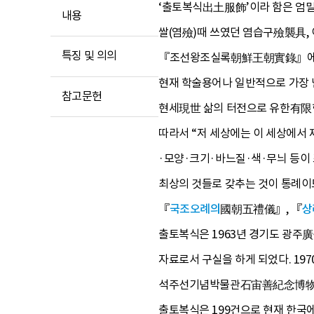
‘출토복식出土服飾’이라 함은 엄밀
내용
쌀(염殮)때 쓰였던 염습구殮襲具,
특징 및 의의
『조선왕조실록朝鮮王朝實錄』에는 ‘
현재 학술용어나 일반적으로 가장 널
참고문헌
현세現世 삶의 터전으로 유한有限한
따라서 “저 세상에는 이 세상에서 
·모양·크기·바느질·색·무늬 등이 
최상의 것들로 갖추는 것이 통례이
『
국조오례의
國朝五禮儀』, 『
상
출토복식은 1963년 경기도 광주
자료로서 구실을 하게 되었다. 19
석주선기념박물관石宙善紀念博物館에서
출토복식은 199건으로 현재 한국