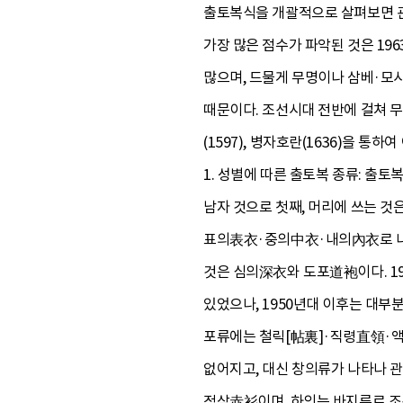
출토복식을 개괄적으로 살펴보면 관 
가장 많은 점수가 파악된 것은 19
많으며, 드물게 무명이나 삼베·모
때문이다. 조선시대 전반에 걸쳐 무
(1597), 병자호란(1636)을
1. 성별에 따른 출토복 종류: 출토
남자 것으로 첫째, 머리에 쓰는 것
표의表衣·중의中衣·내의內衣로 나뉜
것은 심의深衣와 도포道袍이다. 1
있었으나, 1950년대 이후는 대부
포류에는 철릭[帖裏]·직령直領·액
없어지고, 대신 창의류가 나타나 관
적삼赤衫이며, 하의는 바지류로 조