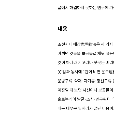
글에서 해결하지 못하는 연구에 가장
내용
조선시대 매장법埋葬法은 세 가지 차
아끼던 것들을 보공물로 채워 넣는다
것이 아니라 저고리나 윗옷은 머리나
옷’임과 동시에 “관이 비면 운구
문방구류·약재·자기류·장신구류 등
이장할 때 보면 시신이나 보공물이
출토복식이 발굴·조사·연구된다. 
때는 대부분 일처리가 끝난 다음이기