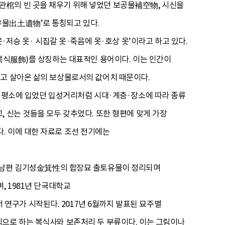
관棺의 빈 곳을 채우기 위해 넣었던 보공물補空物, 시신을
유물出土遺物’로 통칭되고 있다.
승 옷· 시집갈 옷·죽음에 옷·호상 옷’이라고 하고 있다.
(복식服飾)를 상징하는 대표적인 용어이다. 이는 인간이
믿고 살아온 삶의 보상물로서의 값어치 때문이다.
나 평소에 입었던 입성거리처럼 시대·계층·장소에 따라 종류
 신는 것들을 모두 갖추었다. 또한 형편에 맞게 가장
. 이에 대한 자료로 조선 전기에는
와 남편 김기성金箕性의 합장묘 출토유물이 정리되며
, 1981년 단국대학교
구가 시작된다. 2017년 6월까지 발표된 묘주별
심으로 하는 복식사와 보존처리 두 부류이다. 이는 그림이나