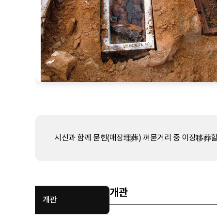
시신과 함께 묻힌(매장埋葬) 껴묻거리 중 이장移葬할
개관
개관