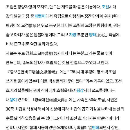
초립은 평량자형의 모자로, 만드는 재료를 따 붙은 이름이다.
조선
시대
갓의 발달 과정 중
패랭이
에서 흑립으로 이행하는 중간 단계에 위치한다.
패랭이의 모정帽頂은 위로 봉긋한 데 비해 초립의 모정은 평평하며, 위는
좁고 아래가 넓은 원뿔대형이다. 그리고
차양
부분인
양태
凉太는 흑립에
비해 좁고 위로 약간 올라가 있다.
재료는 주로 강화도 교동喬桐 등지에서 나는 누렇고 가는 풀로 엮어
만드는데, 송도의 남녀가 초립 짜는 것을 전업으로 하였다고 한다.
『증보문헌비고增補文獻備考』에는 “고려시대 우왕이 평소 백초립
쓰기를 좋아하였는데 이를 백성들까지 좇아 썼다.”라는 기록이 있고, 조선
초기의 실록에는 왕이 신하에게 초립을 내려
평상
시에 쓰도록 했다는
내
용이
있으며, 『경국대전經國大典』에는 사족은 50죽 초립, 서인은
30죽 초립을 착용하라 하여 신분에 따라 초립의 곱고 거침을 나타내는 날의
수를 달리하였음을 알 수 있다. 고려에서 조선 초기까지는 왕뿐만 아니라
선비나 서인이 함께 사용하였던 쓰개였으나, 흑립이 일
반화
되면서 상민,