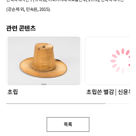
(강순제 외, 민속원, 2015).
관련 콘텐츠
초립
초립쓴 별감 | 신윤복 
목록