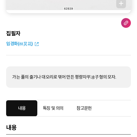
집필자
임경화(林炅花)
가는 풀의 줄기나 대오리로 엮어 만든 평량자平凉子형의 모자.
내용
특징 및 의의
참고문헌
내용