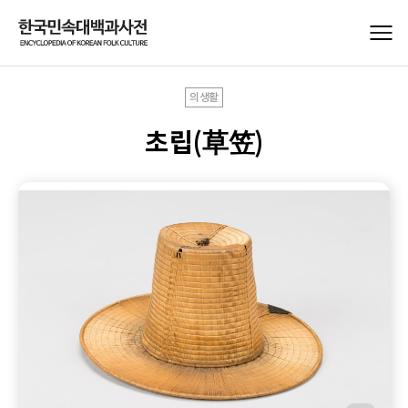
의생활
초립(草笠)