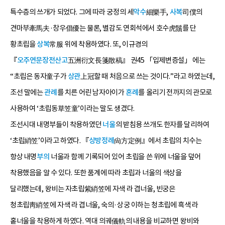
특수층의 쓰개가 되었다. 그에 따라 궁정의 세
악수
細樂手,
사복
司僕의
견마부牽馬夫·창우倡優는 물론, 별감도 연회석에서 호수虎鬚를 단
황초립을
상복
常服 위에 착용하였다. 또, 이규경의
『
오주연문장전산고
五洲衍文長箋散稿』 권45 「입제변증설」 에는
“초립은 동자童子가
상관
上冠할 때 처음으로 쓰는 것이다.”라고 하였는데,
조선 말에는
관례
를 치른 어린 남자아이가
혼례
를 올리기 전까지의 관모로
사용하여 ‘초립동草笠童’이라는 말도 생겼다.
조선시대 내명부들이 착용하였던
너울
의 받침용 쓰개도 한자를 달리하여
‘초립綃笠’이라고 하였다. 『
상방정례
尙方定例』에서 초립의 치수는
항상 내명
부의
너울과 함께 기록되어 있어 초립을 쓴 위에 너울을 덮어
착용했음을 알 수 있다. 또한 품계에 따라 초립과 너울의 색상을
달리했는데, 왕비는 자초립紫綃笠에 자색 라 겹너울, 빈궁은
청초립靑綃笠에 자색 라 겹너울, 숙의·상궁 이하는 청초립에 흑색 라
홑너울을 착용하게 하였다. 역대 의궤儀軌의 내용을 비교하면 왕비와