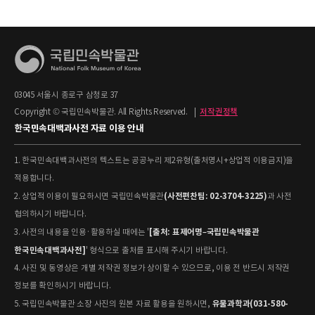
03045 서울시 종로구 삼청로 37
Copyright © 국립민속박물관. All Rights Reserved.
|
저작권정책
한국민속대백과사전 자료 이용 안내
1. 한국민속대백과사전의 텍스트는 공공누리 제2유형(출처명시+상업적 이용금지)을
적용합니다.
(사전편찬팀: 02-3704-3225)
2. 상업적 이용이 필요하시면 국립민속박물관
과 사전
협의하시기 바랍니다.
[출처: 표제어명–국립민속박물관
3. 사전의 내용을 인용·활용하실 때에는 '
한국민속대백과사전]
' 형식으로 출처를 표시해 주시기 바랍니다.
4. 사진 및 동영상은 개별 저작권 정보가 상이할 수 있으므로, 이용 전 반드시 저작권
정보를 확인하시기 바랍니다.
유물과학과(031-580-
5. 국립민속박물관 소장 사진의 원본 자료 활용을 원하시면,