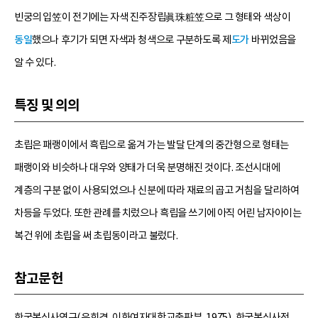
빈궁의 입笠이 전기에는 자색 진주장립眞珠粧笠으로 그 형태와 색상이
동일
했으나 후기가 되면 자색과 청색으로 구분하도록 제
도가
바뀌었음을
알 수 있다.
특징 및 의의
초립은 패랭이에서 흑립으로 옮겨 가는 발달 단계의 중간형으로 형태는
패랭이와 비슷하나 대우와 양태가 더욱 분명해진 것이다. 조선시대에
계층의 구분 없이 사용되었으나 신분에 따라 재료의 곱고 거침을 달리하여
차등을 두었다. 또한 관례를 치렀으나 흑립을 쓰기에 아직 어린 남자아이는
복건 위에 초립을 써 초립동이라고 불렀다.
참고문헌
한국복식사연구(유희경, 이화여자대학교출판부, 1975), 한국복식사전