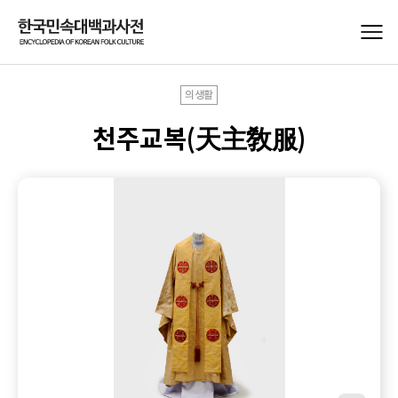
의생활
천주교복(天主敎服)