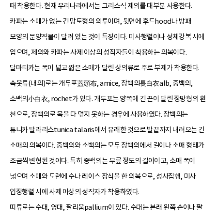
때 착용한다. 현재 우리나라에서는 그리스식 제의를 대부분 사용한다.
카파는 소매가 없는 긴 망토형의 외투이며, 뒷면에 후드hood나 방패
모양의 문양직물이 달려 있는 것이 특징이다. 미사행렬이나 성체강복 시에
입으며, 제의와 카파는 사제 이상의 성직자들이 착용하는 의복이다.
달마티카는 폭이 넓고 짧은 소매가 달린 상의류로 주로 부제가 착용한다.
속옷류(내의)로는 개두포蓋頭布, amice, 장백의長白衣alb, 중백의,
소백의小白衣, rochet가 있다. 개두포는 양쪽에 긴 끈이 달린 장방형의 흰
천으로, 장백의로 목을 다 덮지 못하는 경우에 사용하였다. 장백의는
튜니카 탈라리스tunica talaris에서 유래한 것으로 발끝까지 내려오는 긴
소매의 의복이다. 중백의와 소백의는 모두 장백의에서 길이나 소매 형태가
조금씩 변형된 것이다. 특히 중백의는 무릎 정도의 길이이고, 소매 폭이
넓으며 소매와 도련에 수나 레이스 장식을 한 의복으로, 성사집행, 미사
입장행렬 시에 사제 이상의 성직자가 착용하였다.
띠류로는 수대, 영대, 팔리움pallium이 있다. 수대는 본래 왼쪽 손이나 팔