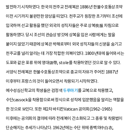
발전하기 시작하였다. 한국의 천주교 전례복은 1886년 한불수호통상조약
이전 시기까지 불완전한 양상을 띠었다. 천주교가 등장한 초기부터 조선에
입국하여 선교 활동을 했던 외국의 성직자들은 주로 상복喪服 차림으로
활동하였다. 당시 조선의 관습상 방갓에 상복을 입은 사람에게는 말을
붙이지 않았기 때문에 상복은 박해로부터 외국 성직자들의 신분을 숨기고
천주교를 널리 알리는 데 가장 적합한 의복이었다. 1800년대에 들어와서는
도포와 같은 포류 위에 영대領帶, stole를 착용하였던 것으로 알 수 있다.
서양식 전례복은 한불수호통상조약으로 종교의 자유가 주어진 1887년
이후부터 프랑스의 것이 들어오면서 착용되기 시작하였다.
예수성심신학교의 학생들은 검정색
두루마기
를 교복으로 착용했고,
수단cassock을 착용함으로써 정식으로 성직에 입문했음을 알리는 역할을
한 것으로 보인다. 또한 제2차 바티칸Vatican 공의회(1962~1965)
이후에는 공의회의 결의에 따라 전례복이 간소화되고 그 종류 및 착용법이
단순해지는 추세가 나타났다. 1962년에는 수단 위에 중백의中白衣,