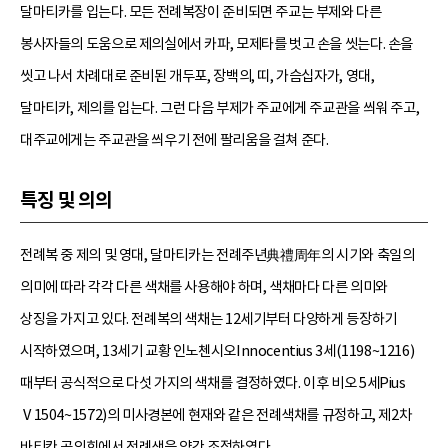
달마티카를 입는다. 모든 전례복장이 준비되면 주교는 부제와 다른
봉사자들의 도움으로 제의실에서 카파, 모제타를 벗고 손을 씻는다. 손을
씻고 나서 차례대로 준비된 개두포, 장백의, 띠, 가슴십자가, 영대,
달마티카, 제의를 입는다. 그런 다음 부제가 주교에게 주교관을 씌워 주고,
대주교에게는 주교관을 씌우기 전에 팔리움을 걸쳐 준다.
특징 및 의의
전례복 중 제의 및 영대, 달마티카는 전례주년典禮周年의 시기와 축일의
의미에 따라 각각 다른 색채를 사용해야 하며, 색채마다 다른 의미와
상징을 가지고 있다. 전례복의 색채는 12세기부터 다양하게 등장하기
시작하였으며, 13세기 교황 인노첸시오Innocentius 3세(1198~1216)
때부터 공식적으로 다섯 가지의 색채를 결정하였다. 이후 비오 5세Pius
Ⅴ1504~1572)의 미사경본에 현재와 같은 전례색채를 규정하고, 제2차
바티칸 공의회에서 전례색을 약간 조정하였다.