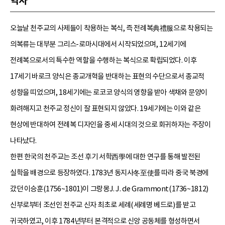
역사
오늘날 천주교의 사제들이 착용하는 복식, 즉 전례복典禮服으로 착용되는
의복류는 대부분 그리스-로마시대에서 시작되었으며, 12세기에
전례복으로서의 특수한 역할을 수행하는 복식으로 확립되었다. 이후
17세기 바로크 양식은 종교개혁을 반대하는 표현의 수단으로서 종교적
성향을 띠었으며, 18세기에는 로코코 양식의 영향을 받아 색채와 문양이
화려해지고 천주교 정신이 잘 표현되지 않았다. 19세기에는 이와 같은
현상에 반대하여 전례복 디자인을 중세 시대의 것으로 회귀하자는 주장이
나타났다.
한편 한국의 천주교는 조선 후기 서학西學에 대한 연구를 통해 발전된
실학을 배경으로 등장하였다. 1783년 동지사冬至使를 따라 중국 북경에
갔던 이승훈(1756~1801)이 그랑몽J. J. de Grammont(1736~1812)
신부로부터 조선인 천주교 신자 최초로 세례(세례명 베드로)를 받고
귀국하였고, 이후 1784년부터 본격적으로 신앙 공동체를 형성하면서