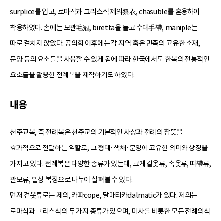
surplice를 입고, 로마식과 그리스식 제의祭衣, chasuble를 혼용하여
착용하였다. 손에는 모관毛冠, biretta을 들고 수대手帶, maniple는
따로 걸치지 않았다. 공의회 이후에는 각 지역 혹은 민족의 고유한 소재,
문양 등의 요소들을 사용할 수 있게 됨에 따라 한국에서도 한복의 전통적인
요소들을 활용한 전례복을 제작하기도 하였다.
내용
천주교복, 즉 전례복은 천주교의 기본적인 사상과 전례의 참뜻을
효과적으로 전달하는 역할로, 그 형태·색채·문양에 고유한 의미와 상징을
가지고 있다. 전례복은 다양한 종류가 있는데, 크게 겉옷류, 속옷류, 띠帶류,
관모류, 일상 복장으로 나누어 살펴볼 수 있다.
먼저 겉옷류로는 제의, 카파cope, 달마티카dalmatic가 있다. 제의는
로마식과 그리스식의 두 가지 종류가 있으며, 미사를 비롯한 모든 전례의식