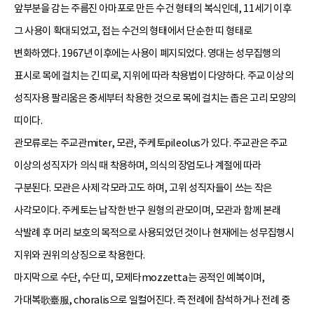
앞부분을 감는 주름진 아마포로 만든 수건 형태의 복식인데, 11세기 이후
그 사용이 확대되었고, 접는 수건의 형태에서 단순한 띠 형태로
변화하였다. 1967년 이후에는 사용이 폐지되었다. 영대는 성무집행의
표시로 목에 걸치는 긴 띠로, 지위에 따라 착용법이 다양하다. 주교 이상의
성직자용 팔리움은 중세부터 착용한 것으로 목에 걸치는 좁은 고리 모양의
띠이다.
관모류로는 주교관miter, 모관, 주케토pileolus가 있다. 주교관은 주교
이상의 성직자가 의식 때 착용하며, 의식의 장엄도나 계절에 따라
구분된다. 모관은 사제 각모라고도 하며, 고위 성직자들이 쓰는 작은
사각모이다. 주케토는 납작한 반구 원형의 관모이며, 모관과 함께 본래
삭발례 후 머리 보호의 목적으로 사용되었던 것이나 현재에는 성무집행시
지위와 권위의 상징으로 착용한다.
마지막으로 수단, 수단 띠, 모제타mozzetta는 공적인 예복이며,
가대복歌臺服, choralis으로 일컬어진다. 즉 전례에 참석하거나 전례 중