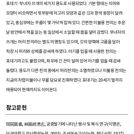
포대기·부녀자 쓰개의 세가지 용도로 사용되었다. 기본 형태는 치마와
모양이 비슷하면서 윗부분에 저고리 모양과 같은 깃과 흰색 동정이 달려
있고, 중심부에는 주름이 몇 가닥씩 잡혀 있다. 간편한 이불용 천의는 추운
날 방안에서 책을 읽는 등 일상에서 소일할 때 몸을 덮어 감쌌다. 부녀자의
쓰개는 머리 천의라는 별도의 명칭도 있으며, 깃의 양쪽에 고름을 달아
착장 시 머리와 상체를 감싸게 하였다. 아기를 업을 때 사용한 천의는
포대기라고도 불렀으며, 좌우에 긴 끈이 달려 있어 아기를 업을 때 감싸
둘렀다. 용도가 다른 천의 중에서 머리천의는 소멸하였으나 이불용 천의는
지금의 차렵이불이나 무릎 담요로 진화하였다. 포대기는 20세기 말까지
애용되어 현재까지도 이어온다.
참고문헌
閨閤叢書, 林園經濟志, 궁중발기에 나타난 행사 및 복식 연구(이명은,
단국대학교 석사학위논문, 2003), 조선여속고(이능화, 한남서림, 1927),