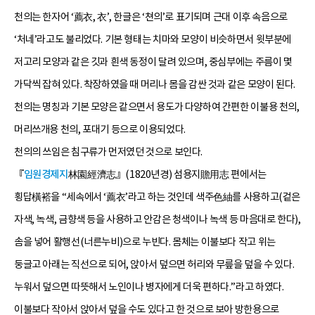
천의는 한자어 ‘薦衣, 衣’, 한글은 ‘쳔의’로 표기되며 근대 이후 속음으로
‘처네’라고도 불리었다. 기본 형태는 치마와 모양이 비슷하면서 윗부분에
저고리 모양과 같은 깃과 흰색 동정이 달려 있으며, 중심부에는 주름이 몇
가닥씩 잡혀 있다. 착장하였을 때 머리나 몸을 감싼 것과 같은 모양이 된다.
천의는 명칭과 기본 모양은 같으면서 용도가 다양하여 간편한 이불용 천의,
머리쓰개용 천의, 포대기 등으로 이용되었다.
천의의 쓰임은 침구류가 먼저였던 것으로 보인다.
『
임원경제지
林園經濟志』(1820년경) 섬용지贍用志 편에서는
횡답橫褡을 “세속에서 ‘薦衣’라고 하는 것인데 색주色紬를 사용하고(겉은
자색, 녹색, 금향색 등을 사용하고 안감은 청색이나 녹색 등 마음대로 한다),
솜을 넣어 활행선(너른누비)으로 누빈다. 몸체는 이불보다 작고 위는
둥글고 아래는 직선으로 되어, 앉아서 덮으면 허리와 무릎을 덮을 수 있다.
누워서 덮으면 따뜻해서 노인이나 병자에게 더욱 편하다.”라고 하였다.
이불보다 작아서 앉아서 덮을 수도 있다고 한 것으로 보아 방한용으로