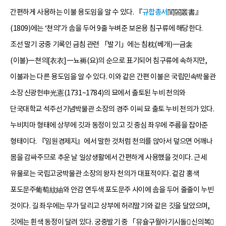
간편하게 사용하는 이불 용도임을 알 수 있다. 『
규합총서
閨閤叢書』
(1809)에는 ‘쳔의’가 솜을 두어 9줄 누벼준 보온용 침구류에 해당한다.
조선 말기 궁중 기록인 금침 관련 「발기」에는 침枕(베개)―금衾
(이불)―쳔의[衣衣]―뇨褥(요)의 순으로 표기되어 침구류에 속하지만,
이불과는 다른 용도임을 알 수 있다. 이와 같은 간편 이불은 국립민속박물관
소장 신광헌申光憲(1731~1784)의 묘에서 출토된 누비 천의와
단국대학교 석주선기념박물관 소장의 경주 이씨 묘 출토 누비 천의가 있다.
누비치마 형태에 상부에 깃과 동정이 있고 깃 중심 좌우에 주름을 잡아준
형태이다. 『임원경제지』에서 말한 것처럼 천의를 앉아서 덮으면 어깨나
몸을 감싸주므로 추운 날 일상생활에서 간편하게 사용했을 것이다. 근세
유물로는 국립고궁박물관 소장의 왕자 천의가 대표적이다. 겉감 홍색
포도문주葡萄紋紬와 안감 연두색 포도문주 사이에 솜을 두어 줄줄이 누빈
것이다. 길 좌우에는 무가 달리고 상부에 허리말기와 같은 깃을 달았으며,
깃에는 흰색 동정이 달려 있다. 궁중발기 중 「뮤슐구월아기시돌신의복