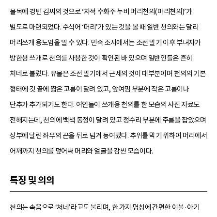
물목에 경빈 김씨의 것으로 ‘자적 수화주 누비 머리천의(마리쳔의)’가
별도로 마련되었다. 수식어 ‘머리’가 있는 것을 볼 때 일반 천의와는 달리
머리쓰개 용도임을 알 수 있다. 민속 조사에서는 조선 말기 이후 부녀자가
방한용 쓰개로 천의를 사용한 것이 확인된 바 있으며 일반인들은 흔히
처네로 불렀다. 유물은 조선 말기에서 근세의 것이 대부분이며 천의의 기본
형태에 깃 끝에 짧은 고름이 달려 있고, 앞여밈 부분에 작은 고름이나
단추가 추가되기도 한다. 여인들이 쓰개용 천의를 한 모습의 사진 자료도
전해지는데, 천의에 백색 동정이 달려 있고 정수리 부분에 주름을 잡았으며
상부에 달린 좌우의 끈을 뒤로 넘겨 동여맸다. 추위를 막기 위하여 머리에서
어깨까지 천의를 덮어써 머리와 얼굴을 감싼 모습이다.
특징 및 의의
천의는 속음으로 ‘처네’라고도 불리며, 한 가지 명칭에 간편한 이불·아기