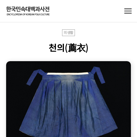
의생활
천의(薦衣)