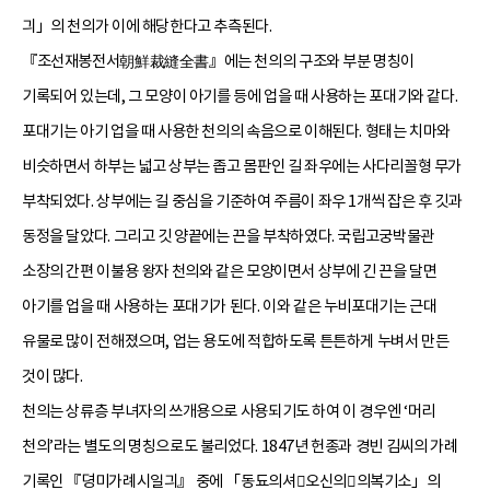
긔」의 천의가 이에 해당한다고 추측된다.
『조선재봉전서朝鮮裁縫全書』에는 천의의 구조와 부분 명칭이
기록되어 있는데, 그 모양이 아기를 등에 업을 때 사용하는 포대기와 같다.
포대기는 아기 업을 때 사용한 천의의 속음으로 이해된다. 형태는 치마와
비슷하면서 하부는 넓고 상부는 좁고 몸판인 길 좌우에는 사다리꼴형 무가
부착되었다. 상부에는 길 중심을 기준하여 주름이 좌우 1개씩 잡은 후 깃과
동정을 달았다. 그리고 깃 양끝에는 끈을 부착하였다. 국립고궁박물관
소장의 간편 이불용 왕자 천의와 같은 모양이면서 상부에 긴 끈을 달면
아기를 업을 때 사용하는 포대기가 된다. 이와 같은 누비포대기는 근대
유물로 많이 전해졌으며, 업는 용도에 적합하도록 튼튼하게 누벼서 만든
것이 많다.
천의는 상류층 부녀자의 쓰개용으로 사용되기도 하여 이 경우엔 ‘머리
천의’라는 별도의 명칭으로도 불리었다. 1847년 헌종과 경빈 김씨의 가례
기록인 『뎡미가례시일긔』 중에 「동됴의셔오신의의복기소」의