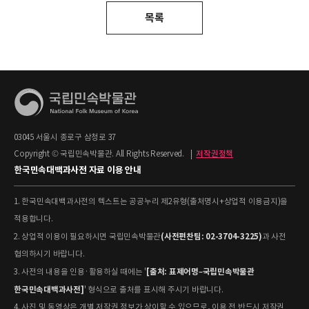
목록
03045 서울시 종로구 삼청로 37
Copyright © 국립민속박물관. All Rights Reserved.
|
저작권정책
한국민속대백과사전 자료 이용 안내
1. 한국민속대백과사전의 텍스트는 공공누리 제2유형(출처명시+상업적 이용금지)을
적용합니다.
(사전편찬팀: 02-3704-3225)
2. 상업적 이용이 필요하시면 국립민속박물관
과 사전
협의하시기 바랍니다.
[출처: 표제어명–국립민속박물관
3. 사전의 내용을 인용·활용하실 때에는 '
한국민속대백과사전]
' 형식으로 출처를 표시해 주시기 바랍니다.
4. 사진 및 동영상은 개별 저작권 정보가 상이할 수 있으므로, 이용 전 반드시 저작권