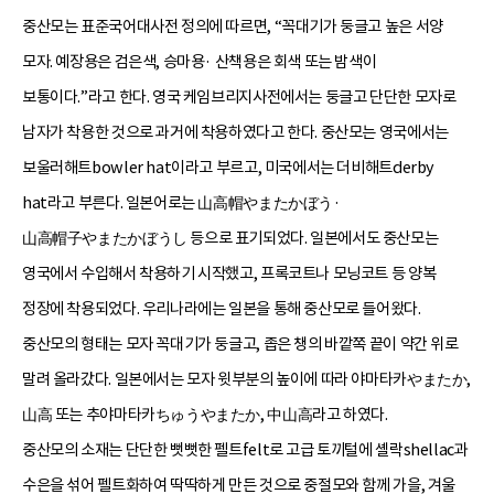
중산모는 표준국어대사전 정의에 따르면, “꼭대기가 둥글고 높은 서양
모자. 예장용은 검은색, 승마용· 산책용은 회색 또는 밤색이
보통이다.”라고 한다. 영국 케임브리지사전에서는 둥글고 단단한 모자로
남자가 착용한 것으로 과거에 착용하였다고 한다. 중산모는 영국에서는
보울러해트bowler hat이라고 부르고, 미국에서는 더비해트derby
hat라고 부른다. 일본어로는 山高帽やまたかぼう·
山高帽子やまたかぼうし 등으로 표기되었다. 일본에서도 중산모는
영국에서 수입해서 착용하기 시작했고, 프록코트나 모닝코트 등 양복
정장에 착용되었다. 우리나라에는 일본을 통해 중산모로 들어왔다.
중산모의 형태는 모자 꼭대기가 둥글고, 좁은 챙의 바깥쪽 끝이 약간 위로
말려 올라갔다. 일본에서는 모자 윗부분의 높이에 따라 야마타카やまたか,
山高 또는 추야마타카ちゅうやまたか, 中山高라고 하였다.
중산모의 소재는 단단한 뻣뻣한 펠트felt로 고급 토끼털에 셸락shellac과
수은을 섞어 펠트화하여 딱딱하게 만든 것으로 중절모와 함께 가을, 겨울