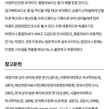
서양의 단단한 모자이다. 중절모보다는 좀 더 예를 갖춘 것이고,
실크해트보다는 좀 덜 격식을 차릴 때 쓴 모자였다. 순종이 신하들에게 단발
이후 맥고모나 중산모를 쓰라고 했다는 기록으로 보아 관리들에게 먼저
착용이 권장되었던 것으로 볼 수 있다. 이후 대중적으로 착용되기도
하였으나 중절모보다 비싸고 고급으로 인식되었고, 중절모보다 대중적인
인기는 적었다. 근대 이후로는 일반적으로 널리 쓰이지는 않았으나 현재는
다양한 스타일을 연출할 때 남녀노소 불문하고 착용되었다.
참고문헌
개항 이후 남자 모자에 관한 연구(김이든, 이화여자대학교 석사학위논문,
2007), 패션전문자료사전(패션전문자료편찬위원회, 한국사전연구사,
1997), 한국 남자 일반 복식에 관한 연구(남경미, 서울여자대학교
박사학위논문, 2008), 한국복식문화사(유희경·김문자, 교문사, 1998),
네이버 일본어사전(jpdic.naver.com), ブリタニカ国際大百科事典