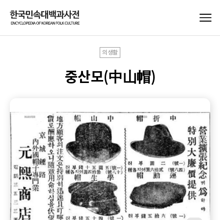
의생활
중산모(中山帽)