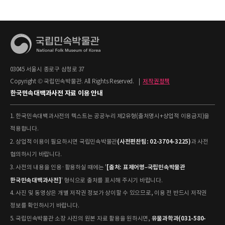
03045 서울시 종로구 삼청로 37
Copyright © 국립민속박물관. All Rights Reserved.
|
저작권정책
한국민속대백과사전 자료 이용 안내
1. 한국민속대백과사전의 텍스트는 공공누리 제2유형(출처명시+상업적 이용금지)을
적용합니다.
(사전편찬팀: 02-3704-3225)
2. 상업적 이용이 필요하시면 국립민속박물관
과 사전
협의하시기 바랍니다.
[출처: 표제어명–국립민속박물관
3. 사전의 내용을 인용·활용하실 때에는 '
한국민속대백과사전]
' 형식으로 출처를 표시해 주시기 바랍니다.
4. 사진 및 동영상은 개별 저작권 정보가 상이할 수 있으므로, 이용 전 반드시 저작권
정보를 확인하시기 바랍니다.
유물과학과(031-580-
5. 국립민속박물관 소장 사진의 원본 자료 활용을 원하시면,