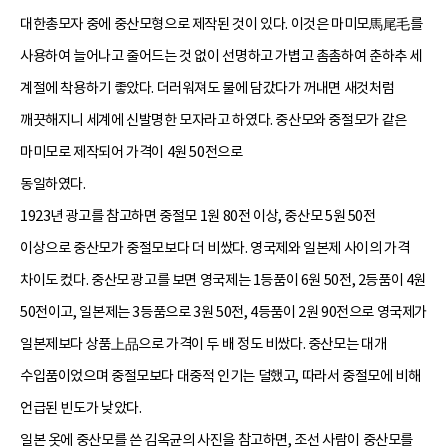
대한총모자 중에 중산모형으로 제작된 것이 있다. 이것은 마미모馬尾毛를
사용하여 늘어나고 줄어드는 것 없이 선명하고 가볍고 촘촘하여 춘하추 세
계절에 착용하기 좋았다. 더러워져도 물에 담갔다가 꺼내면 새것처럼
깨끗해지니 세계에 신발명한 모자라고 하였다. 중산모와 중절모가 같은
마미모로 제작되어 가격이 4원 50전으로
동일하였다.
1923년 광고를 참고하면 중절모 1원 80전 이상, 중산모 5원 50전
이상으로 중산모가 중절모보다 더 비쌌다. 영국제와 일본제 사이의 가격
차이도 컸다. 중산모 광고를 보면 영국제는 1등품이 6원 50전, 2등품이 4원
50전이고, 일본제는 3등품으로 3원 50전, 4등품이 2원 90전으로 영국제가
일본제보다 상품上品으로 가격이 두 배 정도 비쌌다. 중산모는 대개
수입품이었으며 중절모보다 대중적 인기는 덜했고, 따라서 중절모에 비해
언급된 빈도가 낮았다.
일본 옷에 중산모를 쓴 김옥균의 사진을 참고하면, 조선 사람이 중산모를