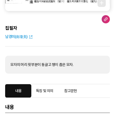
집필자
남경미(南瓊美)
모자의 머리 윗부분이 둥글고 챙이 좁은 모자.
내용
특징 및 의의
참고문헌
내용