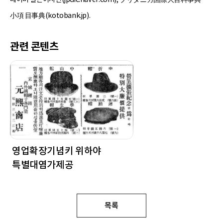
小項 目事典(kotobank.jp).
관련 콘텐츠
영업확장기념키 위하야
특별대염가제공
목록