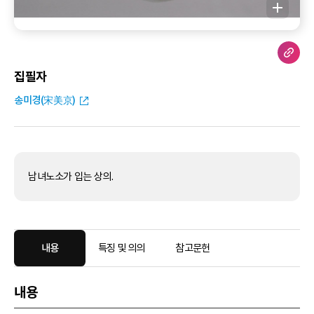
집필자
송미경(宋美京)
남녀노소가 입는 상의.
내용
특징 및 의의
참고문헌
내용