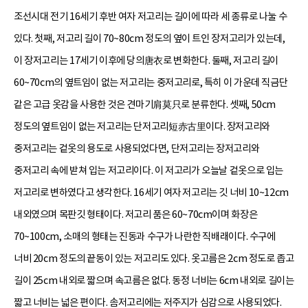
조선시대 전기 16세기 후반 여자 저고리는 길이에 따라 세 종류로 나눌 수
있다. 첫째, 저고리 길이 70~80cm 정도의 옆이 트인 장저고리가 있는데,
이 장저고리는 17세기 이후에 당의唐衣로 변화한다. 둘째, 저고리 길이
60~70cm의 옆트임이 없는 저고리는 중저고리로, 특히 이 가운데 직금단
같은 고급 옷감을 사용한 것은 견마기肩莫只로 분류한다. 셋째, 50cm
정도의 옆트임이 없는 저고리는 단저고리短赤古里이다. 장저고리와
중저고리는 겉옷의 용도로 사용되었다면, 단저고리는 장저고리와
중저고리 속에 받쳐 입는 저고리이다. 이 저고리가 오늘날 겉옷으로 입는
저고리로 변하였다고 생각한다. 16세기 여자 저고리는 깃 너비 10~12cm
내외였으며 목판깃 형태이다. 저고리 품은 60~70cm이며 화장은
70~100cm, 소매의 형태는 진동과 수구가 나란한 직배래이다. 수구에
너비 20cm 정도의 끝동이 있는 저고리도 있다. 옷고름은 2cm 정도로 좁고
길이 25cm 내외로 짧으며 속고름은 없다. 동정 너비는 6cm 내외로 길이는
짧고 너비는 넓은 편이다. 솜저고리에는 저주지가 심감으로 사용되었다.