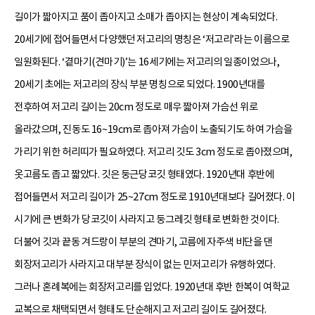
길이가 짧아지고 품이 좁아지고 소매가 좁아지는 현상이 계속되었다.
20세기에 접어들면서 다양했던 저고리의 명칭은 ‘저고리’라는 이름으로
일원화된다. ‘곁마기(견마기)’는 16세기에는 저고리의 일종이었으나,
20세기 초에는 저고리의 장식 부분 명칭으로 되었다. 1900년대를
전후하여 저고리 길이는 20cm 정도로 매우 짧아져 가슴선 위로
올라갔으며, 진동도 16~19cm로 좁아져 가슴이 노출되기도 하여 가슴을
가리기 위한 허리띠가 필요하였다. 저고리 깃도 3cm 정도로 좁아졌으며,
옷고름도 좁고 짧았다. 깃은 둥근당코깃 형태였다. 1920년대 후반에
접어들면서 저고리 길이가 25~27cm 정도로 1910년대보다 길어졌다. 이
시기에 큰 변화가 당코깃이 사라지고 둥그레깃 형태로 변화한 것이다.
더불어 깃과 끝동 겨드랑이 부분의 견마기, 고름에 자주색 비단을 댄
회장저고리가 사라지고 대부분 장식이 없는 민저고리가 유행하였다.
그러나 혼례복에는 회장저고리를 입었다. 1920년대 후반 한복이 여학교
교복으로 채택되면서 형태도 단순해지고 저고리 길이도 길어졌다.