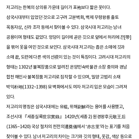
저고리는 한복의 상의류 가운데 길이가 포袍보다 짧은 옷이다.
삼국시대부터 입었던 것으로 고구려 고분벽화, 백제 무령왕릉 출토
옥동자상, 신라 조각 등에서 찾아볼 수 있다. 삼국시대 저고리는 남녀
공용이며 형태도 같았다. 엉덩이 길이에 곧은 깃으로 앞에서 허리에 끈[帶]
을 묶어 옷을 여민 것으로 보인다. 삼국시대 저고리는 좁은 소매에 깃과
소매 끝, 도련에 다른 색의 선襈이 있는 것이 특징이다. 고려시대 저고리의
형태는 1302년 불복장품으로 알려진 온양민속박물관 소장 중의와 경남
합천 해인사 불복장품 저고리로 짐작할 수 있으며, 밀양 고법리 소재
박익朴翊(1332~1398) 묘 벽화에서도 여자 저고리 입은 모습이 그려져
있다.
저고리의 명칭은 삼국시대에는 유襦, 위해尉解라는 용어를 사용했고,
조선시대 『세종실록世宗實錄』 1420년(세종 2) 원경왕후元敬王后
(1365~1420) 국상 절차의 천전의遷奠儀에서 ‘赤古里’라는 표기를 처음
찾아볼 수 있다. 남녀 저고리의 차이는 크기와 깃의 형태, 옷감, 색상 등으로