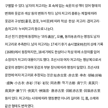
구별할 수 있다. 남자의 저고리는 포 속에 입는 속옷의 성격이 있어 형태의
변화와 옷감과 색상 등의 변화가 적다. 남자 저고리 종류는 계절에 따라
옷감과 구성법(홑옷, 겹옷, 누비옷)에 따라 적삼·한삼·저고리·겹저고리·
솜저고리·누비저고리 등으로 나눈다.
조선 전기 문헌에 등장하는 ‘과두裹肚’, 오襖, 동의冬衣라는 명칭도 남자
저고리로 추측한다. 남자 저고리는 17세기 후기 송시열宋時烈의 상례 기록
(1689)에서 등장하지만, 18세기에도 한삼이나 적삼 위에 소창의를 입어
소창의가 저고리 대용이기도 했다. 조선시대 여자 저고리는 평상복으로서
겉옷의 경향이 강하여 옷감과 부분 장식에 따라 명칭이 달랐다. 조선시대
문헌에 여자 저고리로 추정되는 것은 短赤古里·赤古里·串衣·胡袖 好袖
·虛胸·小古衣·赤衫·汗衫·衫兒·同衣襨·깍기 古都·肩亇只·肩莫只·
肩莫伊·腋亇只·傍莫只·裌隔音· 唐赤古里·回粧赤古里·回裝赤古里
등이 있다. 저고리는 시대에 따라 명칭뿐만 아니라 길이와 깃, 품, 소매와
같은 형태도 변하였다.