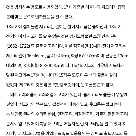
것을 방지하는 용도로 사용되었다. 17세기 중반 이후부터 저고리가 점점
몸에 맞는 옷으로 변하였음을 알 수 있다.
18세기에 접어들면 저고리는 길이는 짧아지고 품은 좁아진다. 18세기
전기의 여자 저고리를 알 수 있는 것은 경기도박물관 소장 안동 권씨
(1662~1722) 묘 출토 저고리이다. 이를 참고하면 18세기 전기 저고리는
저고리 길이 36~46cm, 품 41~48cm, 화장 67~77cm이며 끝동은 12cm
내외이며, 깃 너비는 8.8~10.8cm이다. 16점의 저고리 가운데 거들지가
달린 저고리는 1점이며, 나머지 15점은 모두 다른 색의 끝동이 달려
있었다. 저고리의 깃은 깎은 목판당코깃이며, 옷고름은 좁고 짧다.
누비저고리와 솜저고리와 겹저고리가 있는데, 솜저고리도 솜을 매우 얇게
넣었다. 저고리의 섶은 모두 겉섶선이 이동하였고, 옷고름은 짧고 좁다.
특히 안동 권씨의 수의로 한삼, 민저고리, 회장저고리, 거들지 달린 저고리
순서로 입고 있어 예복용 저고리는 거들지 달린 저고리임을 알 수 있다. 이
시기부터 저고리 2벌을 껴입는 풍속도 있음을 안동 권씨 묘 출토 저고리를