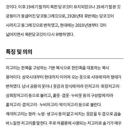
것이다. 이후 19세기 말까지 목판 당코깃이 유지되었으나 19세기 말경 깃
궁둥이가 둥글어진 당코둥그레깃으로, 1920년대 후반에는 당코깃이
사라지고 둥그레깃으로 변하였고, 현대에는 2010년경부터 깃이
넓어지면서 목판당코깃이 다시 유행하였다.
특징 및 의의
저고리는 한복을 구성하는 기본 복식으로 한민족을 대표하는 복식
용어이다. 삼국시대부터 현대까지 이어져 오는 옷으로 시대에 따라 형태가
변하였다. 남녀 공용의 옷이나 옷감과 장식에 따라 민저고리·회장저고리·
삼회장저고리 등으로 불리고, 홑옷·겹옷·누비옷 등의 구성법에 따라
홑저고리·겹저고리· 누비저고리·박이저고리 등으로 불린다.
깨끼저고리는 항라·노방·생고사 등의 얇고 비치는 옷감을 두 겹으로 곱솔
바느질한 저고리를 말한다. 주로 여름용에 사용되는 저고리로 솔기가 매우