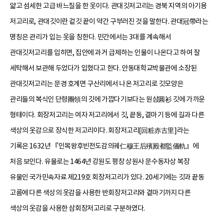
얇고 섬세한 고급 바느질을 한 옷이다. 관대깃저고리는 경북 지역의 아기용
저고리로, 관대깃이란 겉깃 끝이 약간 구부러진 것을 말한다. 관대冠帶라는
명칭은 관리가 입는 옷을 칭한다. 민간에서는 3대를 계속해서
관대깃저고리를 입히면, 집안에 과거 급제하는 인물이 나온다고 하여 잘
세탁해서 보관해 두었다가 입혔다고 한다. 안동대학교박물관에 소장된
관대깃저고리는 문경 호계면 구산리에서 나온 저고리로 깃모양은
관리들의 복식인 단령團領의 깃에 가깝다기보다는 원삼圓衫 깃에 가까운
형태이다. 회장저고리는 여자 저고리에서 깃, 끝동, 곁마기 등에 길과 다른
색상의 옷감으로 장식한 저고리이다. 회장저고리[回粧赤古里]라는
기록은 1632년 『인목왕후빈전도감의궤仁穆王后殯殿都監儀軌』에
처음 보인다. 유물로는 1464년 강원도 평창 상원사 문수동자상 복장
유물인 국가민속자료 제219호 회장저고리가 있다. 20세기에는 깃과 끝동
고름에 다른 색상의 옷감을 사용한 반회장저고리와 곁마기까지 다른
색상의 옷감을 사용한 삼회장저고리로 구분하였다.