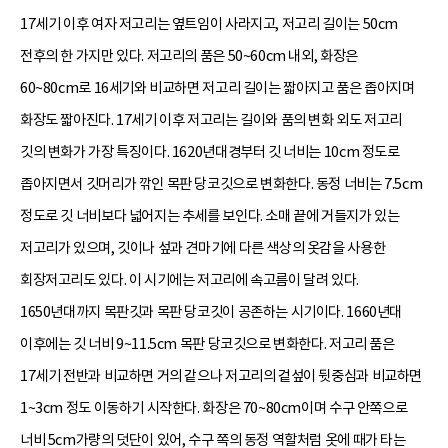
17세기 이후 여자 저고리는 옆트임이 사라지고, 저고리 길이는 50cm
전후의 한 가지만 있다. 저고리의 품은 50~60cm 내외, 화장은
60~80cm로 16세기와 비교하면 저고리 길이는 짧아지고 품은 좁아지며
화장도 짧아진다. 17세기 이후 저고리는 길이와 품의 변화 외도 저고리
깃의 변화가 가장 특징이다. 1620년대경부터 깃 너비는 10cm 정도로
좁아지면서 깃머리가 깎인 목판 당코깃으로 변화한다. 동정 너비는 7.5cm
정도로 깃 너비보다 넓어지는 추세를 보인다. 소매 끝에 거들지가 있는
저고리가 있으며, 깃이나 섶과 견마기에 다른 색상의 옷감을 사용한
회장저고리도 있다. 이 시기에는 저고리에 속고름이 달려 있다.
1650년대까지 목판깃과 목판 당코깃이 공존하는 시기이다. 1660년대
이후에는 깃 너비 9~11.5cm 목판 당코깃으로 변화한다. 저고리 품은
17세기 전반과 비교하면 거의 같으나 저고리의 겉섶이 뒷중심과 비교하면
1~3cm 정도 이동하기 시작한다. 화장은 70~80cm이며 수구 안쪽으로
너비 5cm가량의 덧단이 있어, 수구 쪽의 동정 역할처럼 옷에 때가 타는