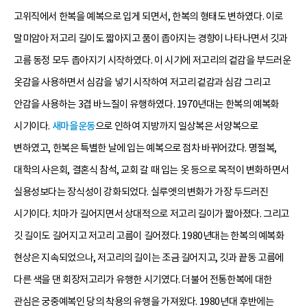
고위직에서 한복을 예복으로 입게 되면서, 한복의 형태도 변하였다. 이로
말미암아 저고리 길이도 짧아지고 품이 좁아지는 경향이 나타나면서 깃과
고름 동정 모두 좁아지기 시작하였다. 이 시기에 저고리의 겉감을 부드러운
옷감을 사용하면서 심감을 넣기 시작하여 저고리 겉감과 심감 그리고
안감을 사용하는 3겹 바느질이 유행하였다. 1970년대는 한복의 예복화
시기이다.
새마을운동
으로 인하여 지방까지 일상복은 서양복으로
변하였고, 한복은 특별한 날에 입는 예복으로 점차 바뀌어갔다. 명절복,
대학의 사은회, 결혼식 참석, 교회 갈 때 입는 옷 등으로 목적이 변화하면서
실용성보다는 장식성이 강화되었다. 실루엣의 변화가 가장 두드러진
시기이다. 치마가 길어지면서 상대적으로 저고리 길이가 짧아졌다. 그리고
깃 길이도 길어지고 저고리 고름이 길어졌다. 1980년대는 한복의 예복화
현상은 지속되었으나, 저고리의 길이는 조금 길어지고, 깃과 끝동 고름에
다른 색을 댄 회장저고리가 유행한 시기였다. 더불어 전통한복에 대한
관심은 궁중예복인 당의 착용의 유행을 가져왔다. 1980년대 후반에는