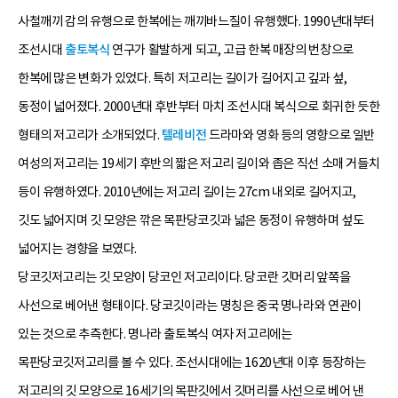
사철깨끼 감의 유행으로 한복에는 깨끼바느질이 유행했다. 1990년대부터
조선시대
출토복식
연구가 활발하게 되고, 고급 한복 매장의 번창으로
한복에 많은 변화가 있었다. 특히 저고리는 길이가 길어지고 깊과 섶,
동정이 넓어졌다. 2000년대 후반부터 마치 조선시대 복식으로 회귀한 듯한
형태의 저고리가 소개되었다.
텔레비전
드라마와 영화 등의 영향으로 일반
여성의 저고리는 19세기 후반의 짧은 저고리 길이와 좁은 직선 소매 거들치
등이 유행하였다. 2010년에는 저고리 길이는 27cm 내외로 길어지고,
깃도 넓어지며 깃 모양은 깎은 목판당코깃과 넓은 동정이 유행하며 섶도
넓어지는 경향을 보였다.
당코깃저고리는 깃 모양이 당코인 저고리이다. 당코란 깃머리 앞쪽을
사선으로 베어낸 형태이다. 당코깃이라는 명칭은 중국 명나라와 연관이
있는 것으로 추측한다. 명나라 출토복식 여자 저고리에는
목판당코깃저고리를 볼 수 있다. 조선시대에는 1620년대 이후 등장하는
저고리의 깃 모양으로 16세기의 목판깃에서 깃머리를 사선으로 베어 낸