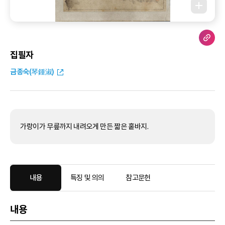
집필자
금종숙(琴鍾淑)
가랑이가 무릎까지 내려오게 만든 짧은 홑바지.
내용
특징 및 의의
참고문헌
내용