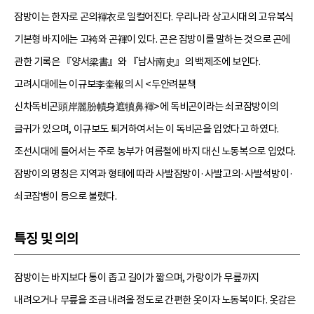
잠방이는 한자로 곤의褌衣로 일컬어진다. 우리나라 상고시대의 고유복식
기본형 바지에는 고袴와 곤褌이 있다. 곤은 잠방이를 말하는 것으로 곤에
관한 기록은 『양서梁書』와 『남사南史』의 백제조에 보인다.
고려시대에는 이규보李奎報의 시 <두안려분책
신차독비곤頭岸麗肦幘身遮犢鼻褌>에 독비곤이라는 쇠코잠방이의
글귀가 있으며, 이규보도 퇴거하여서는 이 독비곤을 입었다고 하였다.
조선시대에 들어서는 주로 농부가 여름철에 바지 대신 노동복으로 입었다.
잠방이의 명칭은 지역과 형태에 따라 사발잠방이·사발고의·사발석방이·
쇠코잠뱅이 등으로 불렸다.
특징 및 의의
잠방이는 바지보다 통이 좁고 길이가 짧으며, 가랑이가 무릎까지
내려오거나 무릎을 조금 내려올 정도로 간편한 옷이자 노동복이다. 옷감은