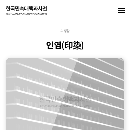
의생활
인염(印染)