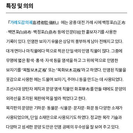
특징 및 의의
『
가례도감의궤
嘉禮都監儀軌』에는 궁중 대전 가례 시에 백정포白正布
·백면포白綿布·백정포白鼎布 등에 인문印紋한 홑보자기를 사용한
기록이 있다. 인염한 보자기 유물은 상당히 풍부하게 남아 전해지고 있다.
대개 면이나 마직물에다 먹으로 찍은 단일색의 인염 직물이 많다. 그중에
무명에 엷은 황색·홍색·자색 등을 염색을 하고 그 위에 먹으로 인염한
보자기를 ‘목필보木疋褓’ 또는 ‘목화보木花褓’라고 하였다. 인염된 직물을
옷감으로 사용한 예는 드물며 보자기, 주머니 등을 만드는 데 사용되었다.
조선시대 양탄자 제직과 문양 염색 직물인 화포華布를 만들 때에도 문양의
외곽선을 조각된 목판에 먹을 발라 찍었다고 한다.
목각판의 문양은 기하문·동물문·식물문·문자문·화문 등 다양한 소재가
사용되었으며, 단일 소재만으로 사용되기도 하였다. 정교한 목각 기술과
다양하고 섬세한 문양 도안은 인염 공예의 우수성을 잘 보여 주고 있다.