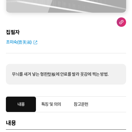
집필자
조미숙(曺美淑)
무늬를 새겨 넣는 형판型板에 안료를 발라 옷감에 찍는 방법.
내용
특징 및 의의
참고문헌
내용