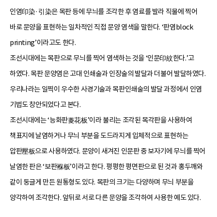
인염印染·引染은 목판 등에 무늬를 조각한 후 염료를 발라 직물에 찍어
바로 문양을 표현하는 일차적인 직접 문양 염색을 말한다. ‘판염block
printing’이라고도 한다.
조선시대에는 목판으로 무늬를 찍어 염색하는 것을 ‘인문印紋한다.’고
하였다. 목판 문양염은 고대 인쇄술과 인장술의 발달과 더불어 발달하였다.
우리나라는 일찍이 우수한 사경기술과 목판인쇄술의 발달 과정에서 인염
기법도 창안되었다고 본다.
조선시대에는 ‘능화판菱花板’이라 불리는 조각된 목각판을 사용하여
책표지에 날염하거나 무늬 부분을 도드라지게 입체적으로 표현하는
압판壓板으로 사용하였다. 문양이 새겨진 인문판 중 보자기에 무늬를 찍어
날염한 판은 ‘보판褓板’이라고 한다. 평평한 평면판으로 된 것과 홍두깨와
같이 둥글게 만든 원통형도 있다. 목판의 크기는 다양하며 무늬 부분을
양각하여 조각한다. 앞뒤로 서로 다른 문양을 조각하여 사용한 예도 있다.