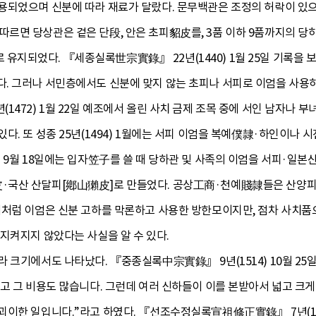
용되었으며 신분에 따라 재료가 달랐다. 문무백관은 조정의 허락이 있으면
르면 당상관은 겉은 단段, 안은 초피貂皮를, 3품 이하 9품까지의 당
지되었다. 『세종실록世宗實錄』 22년(1440) 1월 25일 기록을
. 그러나 서민층에서도 신분에 맞지 않는 초피나 서피로 이엄을 사용하
1472) 1월 22일 예조에서 올린 사치 금제 조목 중에 서인 남자나
다. 또 성종 25년(1494) 1월에는 서피 이엄을 복예僕隷·하인이나
 9월 18일에는 입자笠子를 쓸 때 당하관 및 사족의 이엄을 서피·일
·국산 산달피[鄕山獺皮]로 만들었다. 공상工商·천예賤隷들은 산
이처럼 이엄은 신분 고하를 막론하고 사용한 방한모이지만, 점차 사치품
지켜지지 않았다는 사실을 알 수 있다.
 크기에서도 나타났다. 『중종실록中宗實錄』 9년(1514) 10월 25
고 그 비용도 많습니다. 그런데 여러 신하들이 이를 본받아서 넓고 크
괴이한 일입니다.”라고 하였다. 『선조수정실록宣祖修正實錄』 7년(157