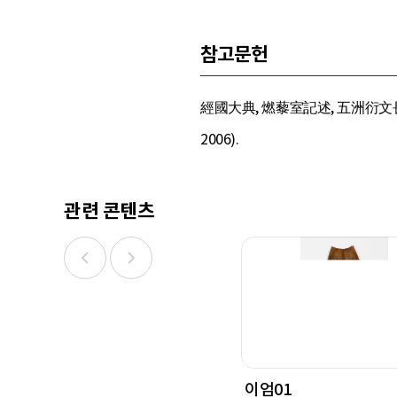
참고문헌
經國大典, 燃藜室記述, 五洲衍文長
2006).
관련 콘텐츠
이엄01