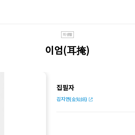
의생활
이엄(耳掩)
집필자
김지연(金知娟)