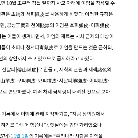
 10월 초부터 정월 말까지 사모 아래에 이엄을 착용할 수
하관은 초綃와 서피鼠皮를 사용하게 하였다. 이러한 규정은
 보면, 공상工商과 천예賤隷의 이엄은 호피狐皮·이피狸皮·
는 이들이 생겨나면서, 이엄의 재료는 사치 금제의 대상이
 부녀들이 초피나 청서피靑鼠皮로 이엄을 만드는 것은 금하되,
 시전의 상인까지 쓰고 있으므로 금지하라고 하였다.
본산 산달피[倭山獺皮]로 만들고, 제학의 관원과 제색諸色의
양피山羊皮·구피狗皮·묘피猫皮·지달피地獺皮·이피狸皮·
으로 변모하였다. 여러 차례 금제령이 내려진 것으로 보아
일 기록에서 이엄에 관해 지적하기를, “지금 상의원에서
게 하기를 다투어 힘씁니다. 옛날에는 귀만 가리었으나
4) 1
1월 1일
의 기록에는 “우리나라 사람은 이엄을