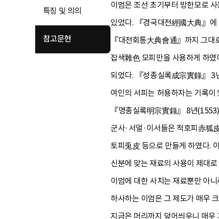
이엄은 조선 초기부터 방한모로 사
특징 및 의의
있었다. 『경국대전經國大典』에 따
참고문헌
『대전회통大典會通』까지 그대로 유
잡색雜色 모피만을 사용하게 하였다
되었다. 『성종실록成宗實錄』 3년(
여인의 서피는 허용하자는 기록이 있
『명종실록明宗實錄』 8년(1553)
군사·서얼·이서들은 적호피赤狐皮
토피兎皮 등으로 만들게 하였다. 
신분에 맞는 재료의 사용이 제대로 
이엄에 대한 사치는 재료뿐만 아니라
하사하는 이엄은 그 제도가 매우 크
지금은 머리까지 덮어씌우니 매우 