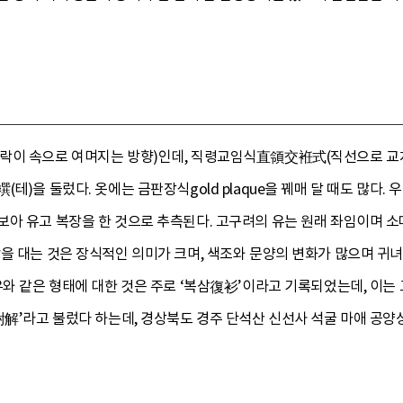
락이 속으로 여며지는 방향)인데, 직령교임식直領交袵式(직선으로 교
테)을 둘렀다. 옷에는 금판장식gold plaque을 꿰매 달 때도 많다
보아 유고 복장을 한 것으로 추측된다. 고구려의 유는 원래 좌임이며 
襈을 대는 것은 장식적인 의미가 크며, 색조와 문양의 변화가 많으며 
유와 같은 형태에 대한 것은 주로 ‘복삼復衫’이라고 기록되었는데, 이
해尉解’라고 불렀다 하는데, 경상북도 경주 단석산 신선사 석굴 마애 