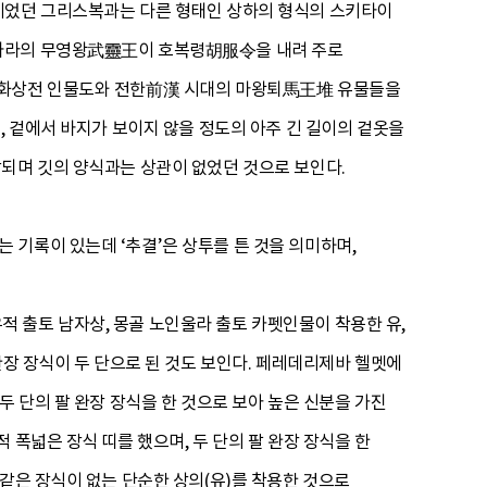
형이었던 그리스복과는 다른 형태인 상하의 형식의 스키타이
趙나라의 무영왕武靈王이 호복령胡服令을 내려 주로
대 화상전 인물도와 전한前漢 시대의 마왕퇴馬王堆 유물들을
, 겉에서 바지가 보이지 않을 정도의 아주 긴 길이의 겉옷을
각되며 깃의 양식과는 상관이 없었던 것으로 보인다.
기록이 있는데 ‘추결’은 상투를 튼 것을 의미하며,
 출토 남자상, 몽골 노인울라 출토 카펫인물이 착용한 유,
완장 장식이 두 단으로 된 것도 보인다. 페레데리제바 헬멧에
두 단의 팔 완장 장식을 한 것으로 보아 높은 신분을 가진
폭넓은 장식 띠를 했으며, 두 단의 팔 완장 장식을 한
같은 장식이 없는 단순한 상의(유)를 착용한 것으로