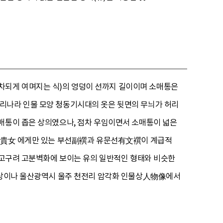
차되게 여며지는 식)의 엉덩이 선까지 길이이며 소매통은
. 우리나라 인물 모양 청동기시대의 옷은 뒷면의 무늬가 허리
소매통이 좁은 상의였으나, 점차 우임이면서 소매통이 넓은
귀녀貴女 에게만 있는 부선副襈과 유문선有文襈이 계급적
는 고구려 고분벽화에 보이는 유의 일반적인 형태와 비슷한
공양상이나 울산광역시 울주 천전리 암각화 인물상人物像에서