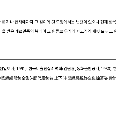
시대를 지나 현재에까지 그 길이와 깃 모양에서는 변천이 있으나 현재 한
영향을 받은 게르만족의 복식이 그 원류로 우리의 저고리와 재킷 모두 그 
보사, 1991), 한국미술전집4-벽화(김원룡, 동화출판공사, 1980),
8), 中國織繡服飾全集3-歷代服飾卷 上下(中國織繡服飾全集編纂委員會,