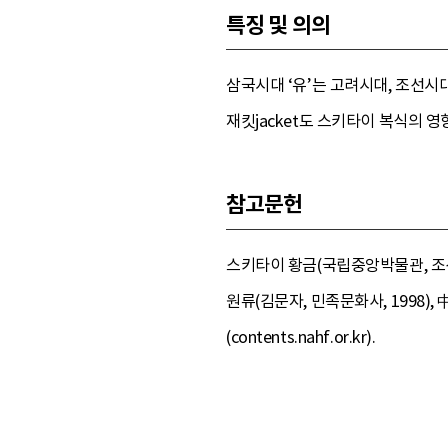
특징 및 의의
삼국시대 ‘유’는 고려시대, 조선
재킷jacket도 스키타이 복식의 
참고문헌
스키타이 황금(국립중앙박물관, 조선일
원류(김문자, 민족문화사, 199
(contents.nahf.or.kr).