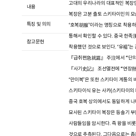
고대의 우리나라의 대표적인 복장인
내용
복장은 고분 출토 스키타이인의 모
특징 및 의의
‘호복胡服’이라는 명칭으로 착용하
통해서 확인할 수 있다. 중국 한족
참고문헌
착용했던 것으로 보인다. ‘유襦’
『급취편急就篇』 주注에서 “단의短
『사기史記』 조선열전에 “연장熱將
‘만이복’은 또한 스키타이 계통의
스키타이식 유는 사카(스키타이의 
중국 호복 상의에서도 동일하게 나타
묘사된 스키타이 복장은 등솔기 부분
사람들임을 암시한다. 즉 왕을 비롯
것으로 추측된다. 그다음으로는 좁은