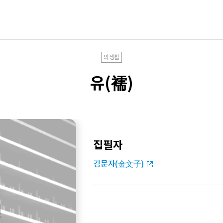
의생활
유(襦)
집필자
김문자(金文子)