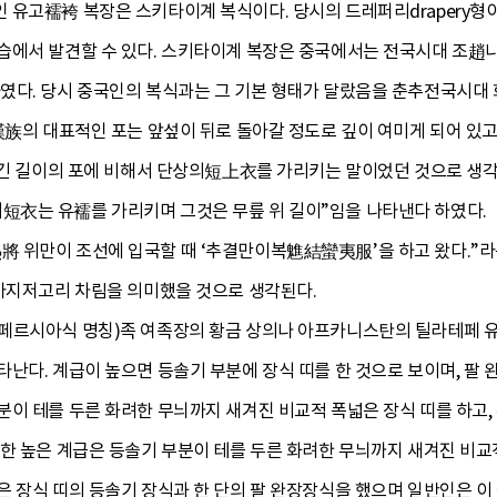
 유고襦袴 복장은 스키타이계 복식이다. 당시의 드레퍼리drapery
습에서 발견할 수 있다. 스키타이계 복장은 중국에서는 전국시대 조
였다. 당시 중국인의 복식과는 그 기본 형태가 달랐음을 춘추전국시
漢族의 대표적인 포는 앞섶이 뒤로 돌아갈 정도로 깊이 여미게 되어 있고
는 긴 길이의 포에 비해서 단상의短上衣를 가리키는 말이었던 것으로 생
衣는 유襦를 가리키며 그것은 무릎 위 길이”임을 나타낸다 하였다.
 위만이 조선에 입국할 때 ‘추결만이복魋結蠻夷服’을 하고 왔다.”라는 
 바지저고리 차림을 의미했을 것으로 생각된다.
페르시아식 명칭)족 여족장의 황금 상의나 아프카니스탄의 틸라테페 유적
난다. 계급이 높으면 등솔기 부분에 장식 띠를 한 것으로 보이며, 팔 
이 테를 두른 화려한 무늬까지 새겨진 비교적 폭넓은 장식 띠를 하고, 
한 높은 계급은 등솔기 부분이 테를 두른 화려한 무늬까지 새겨진 비교적 
 장식 띠의 등솔기 장식과 한 단의 팔 완장장식을 했으며 일반인은 이 