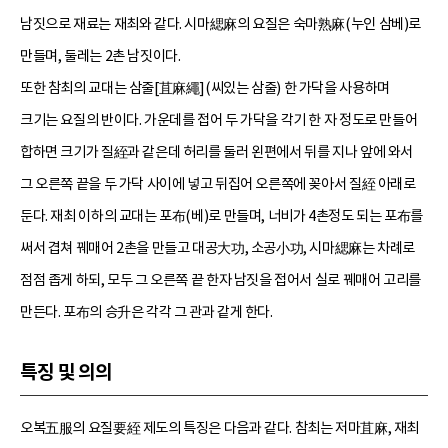
남짓으로 재료는 재최와 같다. 시마緦麻의 요질은 숙마熟麻(누인 삼베)로
만들며, 둘레는 2촌 남짓이다.
또한 참최의 교대는 삼줄[苴麻繩](씨있는 삼줄) 한 가닥을 사용하며
크기는 요질의 반이다. 가운데를 접어 두 가닥을 각기 한 자 정도로 만들어
합하면 크기가 질絰과 같은데 허리를 둘러 왼편에서 뒤를 지나 앞에 와서
그 오른쪽 끝을 두 가닥 사이에 넣고 뒤집어 오른쪽에 꽂아서 질絰 아래로
둔다. 재최 이하의 교대는 포布(베)로 만들며, 너비가 4촌정도 되는 포布를
써서 겹쳐 꿰매어 2촌을 만들고 대공大功, 소공小功, 시마緦麻는 차례로
점점 좁게 하되, 모두 그 오른쪽 끝 한자 남짓을 접어서 실로 꿰매어 고리를
만든다. 포布의 승升은 각각 그 관과 같게 한다.
특징 및 의의
오복五服의 요질要絰 제도의 특징은 다음과 같다. 참최는 저마苴麻, 재최