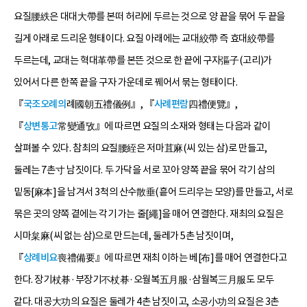
요질腰紩은 대대大帶를 본떠 허리에 두르는 것으로 양 끝을 묶어 두 끝을
길게 아래로 드리운 형태이다. 요질 아래에는 교대絞帶 즉 효대絞帶를
두르는데, 교대는 혁대革帶를 본뜬 것으로 한 끝에 구자彄子(고리)가
있어서 다른 한쪽 끝을 구자 가운데로 꿰어서 묶는 형태이다.
『
국조오례의
례國朝五禮儀例』, 『
사례편람
四禮便覽』,
『
상변통고
常變通攷』에 따르면 요질의 소재와 형태는 다음과 같이
살펴볼 수 있다. 참최의 요질腰絰은 저마苴麻(씨 있는 삼)로 만들고,
둘레는 7촌寸 남짓이다. 두 가닥을 서로 꼬아 양쪽 끝을 묶어 각기 삼의
밑동[麻本]을 남겨서 3척의 산수散垂(흩어 드리우는 모양)를 만들고, 서로
묶은 곳의 양쪽 곁에는 각기 가는 줄[繩]을 매어 연결한다. 재최의 요질은
시마枲麻(씨 없는 삼)으로 만드는데, 둘레가 5촌 남짓이며,
『
상례비요
喪禮備要』에 따르면 재최 이하는 베[布]를 매어 연결한다고
한다. 장기杖朞·부장기不杖朞·오월복五月服·삼월복三月服도 모두
같다. 대공大功의 요질은 둘레가 4촌 남짓이고, 소공小功의 요질은 3촌