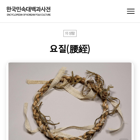
의생활
요질(腰絰)