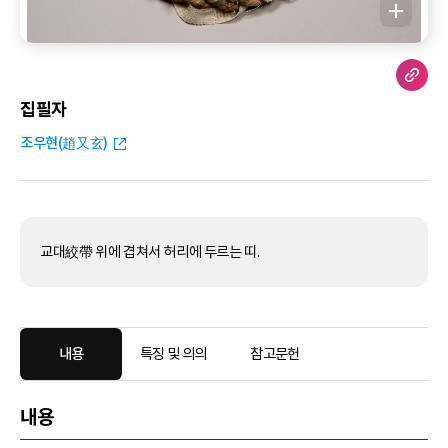
집필자
조우현(趙又玄)
교대絞帶 위에 겹쳐서 허리에 두르는 띠.
내용
특징 및 의의
참고문헌
내용