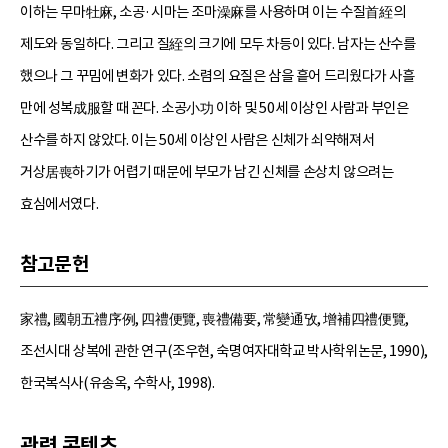
이하는 무마牡麻, 소공·시마는 조마澡麻를 사용하며 이는 수질首絰의
제도와 동일하다. 그리고 질絰의 크기에 모두 차등이 있다. 남자는 산수를
했으나 그 꾸밈에 변화가 있다. 소렴의 요질은 삼을 흩어 드리웠다가 사흘
만에 성복成服할 때 꼰다. 소공小功 이하 및 50세 이상인 사람과 부인은
산수를 하지 않았다. 이는 50세 이상인 사람은 신체가 쇠약해져서
거상居喪하기가 어렵기 때문에 부모가 남긴 신체를 손상치 않으려는
효심에서였다.
참고문헌
家禮, 國朝五禮序例, 四禮便覽, 喪禮備要, 常變通攷, 增補四禮便覽,
조선시대 상복에 관한 연구(조우현, 숙명여자대학교 박사학위논문, 1990),
한국복식사(유송옥, 수학사, 1998).
관련 콘텐츠