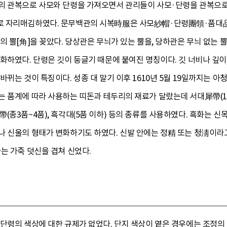
의 관복으로 사모와 단령을 가져오면서 관리들이 사모·단령을 관복으로 
로 자리매김하였다. 문무백관의 시복時服은 사모紗帽·단령團領·품대品
의 뿔[角]을 꽂았다. 당상관은 무늬가 있는 뿔을, 당하관은 무늬 없는 
화하였다. 단령은 깃이 둥글기 때문에 붙여진 명칭이다. 깃 너비나 깊이,
바뀌는 것이 특징이다. 성종 대 말기 이후 1610년 5월 19일까지는 
 품계에 따라 사용하는 띠돈과 테두리의 재료가 달랐는데 서대犀帶(1품
(종3품~4품), 흑각대(5품 이하) 등의 종류를 사용하였다. 흑화는 
나 신울의 형태가 변화하기도 하였다. 신발 안에는 정精 또는 청淸이라고
는 가죽 덧신을 겹쳐 신었다.
 단령의 색상에 대한 규제가 없었다. 단지 색상이 옅은 경우에는 조정의