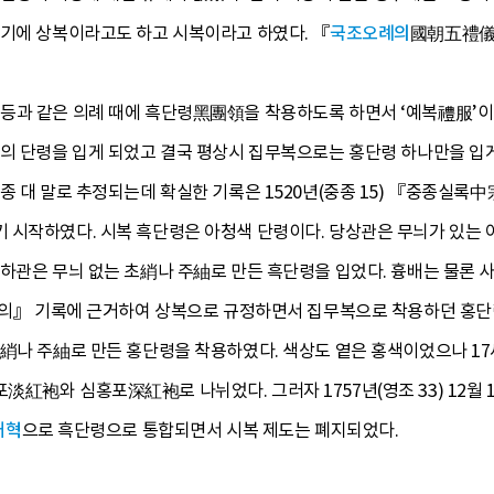
었기에 상복이라고도 하고 시복이라고 하였다. 『
국조오례의
國朝五禮儀
등과 같은 의례 때에 흑단령黑團領을 착용하도록 하면서 ‘예복禮服’이
색의 단령을 입게 되었고 결국 평상시 집무복으로는 홍단령 하나만을 입
종 대 말로 추정되는데 확실한 기록은 1520년(중종 15) 『중종실록
 시작하였다. 시복 흑단령은 아청색 단령이다. 당상관은 무늬가 있는 
관은 무늬 없는 초綃나 주紬로 만든 흑단령을 입었다. 흉배는 물론 사용하
오례의』 기록에 근거하여 상복으로 규정하면서 집무복으로 착용하던 홍
초綃나 주紬로 만든 홍단령을 착용하였다. 색상도 옅은 홍색이었으나 1
紅袍와 심홍포深紅袍로 나뉘었다. 그러자 1757년(영조 33) 12월
개혁
으로 흑단령으로 통합되면서 시복 제도는 폐지되었다.