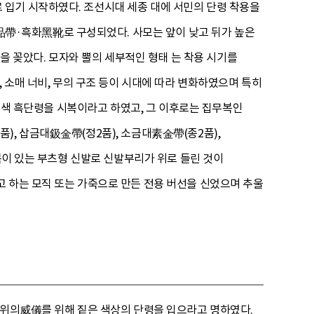
입기 시작하였다. 조선시대 세종 대에 서민의 단령 착용을
帶·흑화黑靴로 구성되었다. 사모는 앞이 낮고 뒤가 높은
뿔을 꽂았다. 모자와 뿔의 세부적인 형태 는 착용 시기를
 소매 너비, 무의 구조 등이 시대에 따라 변화하였으며 특히
아청색 흑단령을 시복이라고 하였고, 그 이후로는 집무복인
), 삽금대鈒金帶(정2품), 소금대素金帶(종2품),
신목이 있는 부츠형 신발로 신발부리가 위로 들린 것이
 하는 모직 또는 가죽으로 만든 전용 버선을 신었으며 추울
 위의威儀를 위해 짙은 색상의 단령을 입으라고 명하였다.