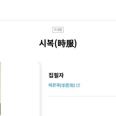
의생활
시복(時服)
집필자
이은주(李恩珠)