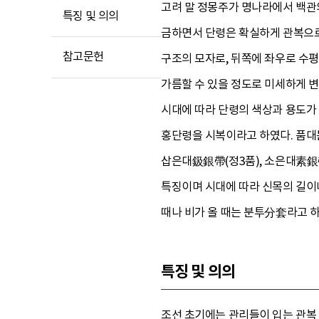
고려 말 정몽주가 명나라에서 백관
특징 및 의의
금하면서 단령은 확실하게 관복으
참고문헌
구조의 모자로, 뒤쪽에 좌우로 수평
가름할 수 있을 정도로 미세하게 변
시대에 따라 단령의 색상과 용도가 
홍단령을 시복이라고 하였다. 품대는
삽은대鈒銀帶(정3품), 소은대素銀帶
특징이며 시대에 따라 신목의 길이
때나 비가 올 때는 분투分套라고 하
특징 및 의의
조선 초기에는 관리들이 입는 관복