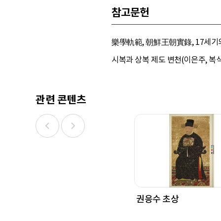
참고문헌
樂學軌範, 朝鮮王朝實錄, 17세기의
시복과 상복 제도 변천(이은주, 복식5
관련 콘텐츠
권응수 초상