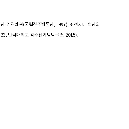
물관-임진왜란(국립진주박물관, 1997), 조선시대 백관의
33, 단국대학교 석주선기념박물관, 2015).