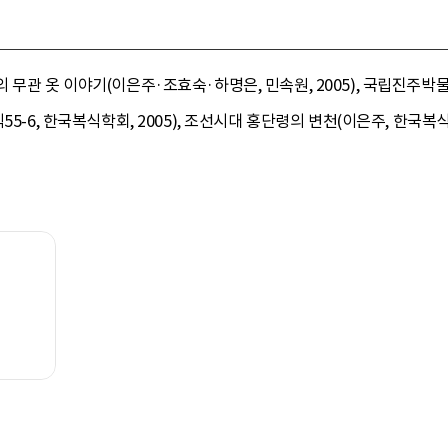
 무관 옷 이야기(이은주·조효숙·하명은, 민속원, 2005), 국립진주박
5-6, 한국복식학회, 2005), 조선시대 홍단령의 변천(이은주, 한국복식