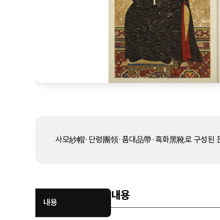
사모紗帽·단령團領·품대品帶·흑화黑靴로 구성된 문
내용
내용