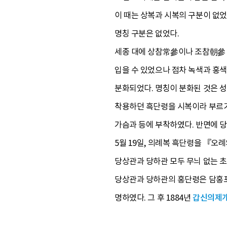
이 때는 상복과 시복의 구분이 없
명칭 구분은 없었다.
세종 대에 상참常參이나 조참朝參 
입을 수 있었으나 점차 녹색과 홍
분화되었다. 명칭이 분화된 것은 성
착용하던 흑단령을 시복이라 부르기
가슴과 등에 부착하였다. 반면에 당하
5월 19일, 의례복 흑단령을 『
당상관과 당하관 모두 무늬 없는 
당상관과 당하관의 홍단령은 담홍포淡
명하였다. 그 후 1884년
갑신의제