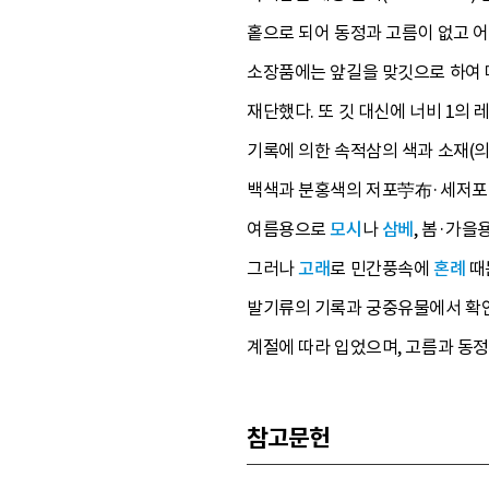
홑으로 되어 동정과 고름이 없고 어
소장품에는 앞길을 맞깃으로 하여 
재단했다. 또 깃 대신에 너비 1의
기록에 의한 속적삼의 색과 소재(의차
백색과 분홍색의 저포苧布·세저포·
여름용으로
모시
나
삼베
, 봄·가
그러나
고래
로 민간풍속에
혼례
때
발기류의 기록과 궁중유물에서 확인
계절에 따라 입었으며, 고름과 동정
참고문헌