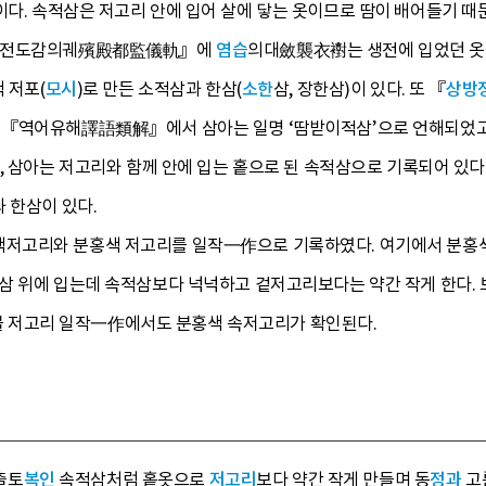
이다. 속적삼은 저고리 안에 입어 살에 닿는 옷이므로 땀이 배어들기 때
『빈전도감의궤殯殿都監儀軌』에
염습
의대斂襲衣襨는 생전에 입었던 옷을
 저포(
모시
)로 만든 소적삼과 한삼(
소한
삼, 장한삼)이 있다. 또 『
상방
 『역어유해譯語類解』에서 삼아는 일명 ‘땀받이적삼’으로 언해되었
, 삼아는 저고리와 함께 안에 입는 홑으로 된 속적삼으로 기록되어 있
 한삼이 있다.
저고리와 분홍색 저고리를 일작一作으로 기록하였다. 여기에서 분홍
삼 위에 입는데 속적삼보다 넉넉하고 겉저고리보다는 약간 작게 한다.
 유물 저고리 일작一作에서도 분홍색 속저고리가 확인된다.
 출토
복인
속적삼처럼 홑옷으로
저
고리
보다 약간 작게 만들며 동
정과
고