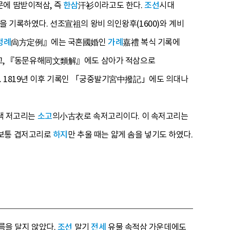
문에 땀받이적삼, 즉
한삼
汗衫이라고도 한다.
조선
시대
 기록하였다. 선조宣祖의 왕비 의인왕후(1600)와 계비
정례
尙方定例』에는 국혼國婚인
가례
嘉禮 복식 기록에
고, 『동문유해同文類解』에도 삼아가 적삼으로
다. 1819년 이후 기록인 「궁중발기宮中撥記」에도 의대나
색 저고리는
소고
의小古衣로 속저고리이다. 이 속저고리는
 보통 겹저고리로
하지
만 추울 때는 얇게 솜을 넣기도 하였다.
름을 달지 않았다.
조선
말기
전세
유물 속적삼 가운데에도