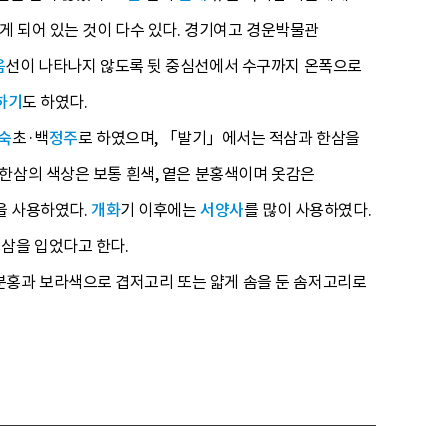
게 되어 있는 것이 다수 있다. 경기여고 경운박물관
음
선이 나타나지 않도록 뒷 중심선에서 수구까지 온폭으로
하기
도 하였다.
숙
초·백
정주
로 하였으며, 「발기」에서는 적삼과 한삼을
한삼의 색상은 보통 흰색, 옅은 분홍색이며 옷감은
을 사용하였다.
개화
기 이후에는
서양사
를 많이 사용하였다.
삼을 입었다고 한다.
분홍과 보라색으로 겹저고리 또는 얇게 솜을 둔 솜저고리로