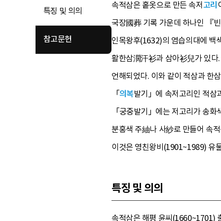
속적삼은 홑옷으로 만든 속저
고리
특징 및 의의
국장國葬 기록 가운데 하나인 
참고문헌
인목왕후(1632)의 염습의대에 백색
활한삼濶汗衫과 삼아衫兒가 있다.
언해되었다. 이와 같이 적삼과 한삼
「
의복
발기」에 속저고리인 적삼과
「궁중발기」에는 저고리가 송화색
분홍색 주紬나 사紗로 만들어 속적
이것은 영친왕비(1901~1989)
특징 및 의의
속적삼은 해평 윤씨(1660~1701)