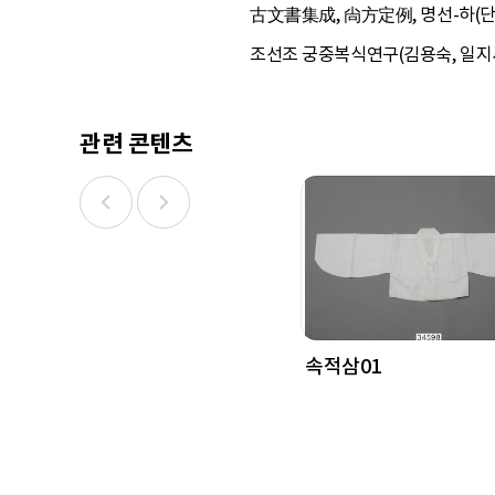
古文書集成, 尙方定例, 명선-하(단국
조선조 궁중복식연구(김용숙, 일지사, 
관련 콘텐츠
속적삼01