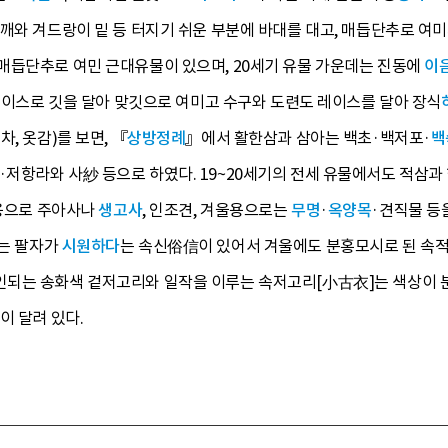
깨와 겨드랑이 밑 등 터지기 쉬운 부분에 바대를 대고, 매듭단추로 여미
매듭단추로 여민 근대유물이 있으며, 20세기 유물 가운데는 진동에
이
 레이스로 깃을 달아 맞깃으로 여미고 수구와 도련도 레이스를 달아 장식
, 옷감)를 보면, 『
상방정례
』에서 활한삼과 삼아는 백초·백저포·
백
저항라와 사紗 등으로 하였다. 19~20세기의 전세 유물에서도 적삼과 
을용으로 주아사나
생
고사
, 인조견, 겨울용으로는
무명
·
옥양목
·견직물 등
는 팔자가
시원하다
는 속신俗信이 있어서 겨울에도 분홍모시로 된 속적
되는 송화색 겉저고리와 일작을 이루는 속저고리[小古衣]는 색상이 
이 달려 있다.