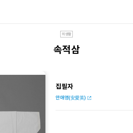
의생활
속적삼
집필자
안애영(安愛英)