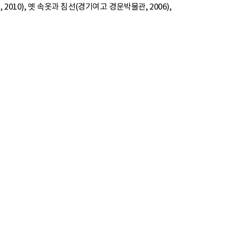
10), 옛 속옷과 침선(경기여고 경운박물관, 2006),