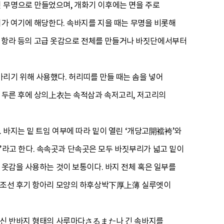
 무명으로 만들었으며, 개화기 이후에는 면을 주로
지가 여기에 해당한다. 속바지를 지을 때는 무명을 비롯해
단, 항라 등의 고급 옷감으로 전체를 만들거나 바짓단에서부터
리기 위해 사용했다. 허리띠를 만들 때는 솜을 넣어
를 두른 후에 상의上衣는 속적삼과 속저고리, 저고리의
. 바지는 밑 트임 여부에 따라 밑이 열린 ‘개당고開襠袴’와
쟁이’라고 한다. 속속곳과 단속곳은 모두 바짓부리가 넓고 밑이
 옷감을 사용하는 것이 보통이다. 바지 전체 혹은 일부를
써 조선 후기 항아리 모양의 하후상박下厚上薄 실루엣이
 대신 반바지 형태의 사루마다さるまた나 긴 속바지를