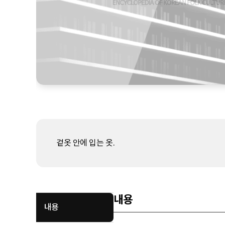
겉옷 안에 입는 옷.
내용
내용