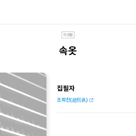
의생활
속옷
집필자
조희진(趙熙眞)