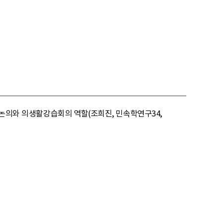
 논의와 의생활강습회의 역할(조희진, 민속학연구34,