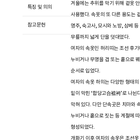
겨울에는 추위를 막기 위해 겉옷 
특징 및 의의
사용했다. 속옷의 또 다른 용도는 
참고문헌
명주, 숙고사, 모시와 노방, 삼베
무릎까지 넓게 단을 덧대었다.
여자의 속옷인 허리띠는 조선 후기
누비거나 무명을 겹 또는 홑으로 꿰
순서로 입었다.
여자의 속옷 하의는 다양한 형태의 
밑이 막힌 ‘합당고合襠袴’로 나뉜다.
막혀 있다. 다만 단속곳은 치마와 
누비거나 홑으로 짓는 등 계절에 
형성되었다.
개화기 이후 여자의 속옷은 조선옷