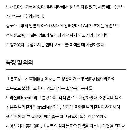
보내왔다는 기록이 있다. 우리나라에서 생산되지 않았고, 세종 때는 9년간
7만여 근이 수입되었다.
중국으로부터 일본의 아스카시대에 전해졌다. 17세기 초에는 유럽으로
전해졌으며, 아닐린 염료가 발견되기 전까지 인도 지방에서 다량
수입하였다. 유럽에서는 한때 포도주를 착색할 때 사용하였다.
특징 및 의의
『본초강목本草綱目』에서는 그 생산지가 소방국蘇枋國이라 하여
소목으로 불렀다고 한다. 인도에서는 소방목의 목재를
브라질레brasile라고 불렀으며, 적색 염료로 사용하였다. 소방목의 색소
성분은 브라질레인brazilein인데, 심재에 포함된 브라질린이 산화하여
생긴 것이다. 그 목편이 붉은 빛을 띠고 광택이 없는 것은 염재로
사용하기에 좋지 않다. 소방목의 심재는 황적갈색을 띠는데, 이것을 잘라서