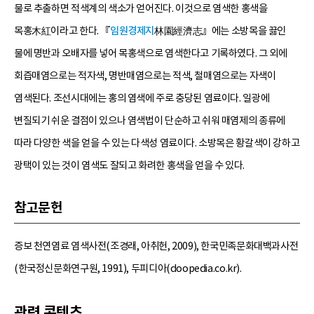
물로 추출하면 적색계의 색소가 얻어진다. 이것으로 염색한 홍색을
목홍木紅이라고 한다. 『
임원경제지
林園經濟志』에는 소방목을 끓인
물에 명반과 오배자를 넣어 목홍색으로 염색한다고 기록하였다. 그 외에
회즙매염으로는 적자색, 명반매염으로는 적색, 철매염으로는 자색이
염색된다. 조선시대에는 홍의 염색에 주로 충당된 염료이다. 일광에
변질되기 쉬운 결점이 있으나 염색법이 단순하고 쉬워 매염제의 종류에
따라 다양한 색을 얻을 수 있는 다색성 염료이다. 소방목은 황갈색이 강하고
광택이 있는 것이 염색도 잘되고 화려한 홍색을 얻을 수 있다.
참고문헌
증보 천연염료 염색사전(조경래, 아취헌, 2009), 한국민족문화대백과사전
(한국정신문화연구원, 1991), 두피디아(doopedia.co.kr).
관련 콘텐츠