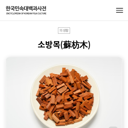
의생활
소방목(蘇枋木)