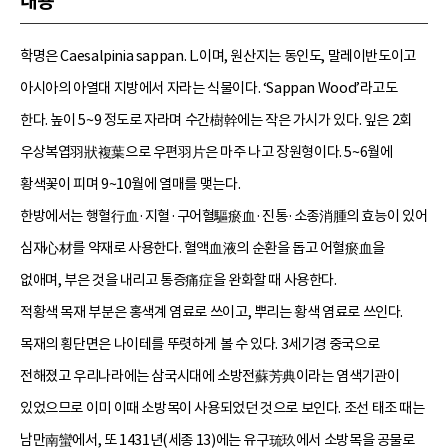
내용
학명은 Caesalpinia sappan. L.이며, 원산지는 동인도, 말레이반도이고
아시아의 아열대 지방에서 자라는 식물이다. ‘Sappan Wood’라고도
한다. 높이 5~9 정도로 자라며 수간樹幹에는 작은 가시가 있다. 잎은 2회
우상복엽羽狀複葉으로 우편羽片은 마주 나고 장원형이다. 5~6월에
황색꽃이 피며 9~10월에 열매를 맺는다.
한방에서는 행혈行血·지혈·구어혈驅瘀血·진통·소종消腫의 효능이 있어
심재心材를 약재로 사용한다. 혈액血液의 순환을 돕고 어혈瘀血을
없애며, 부은 것을 내리고 통증痛症을 완화할 때 사용한다.
적황색 목재 부분은 홍색계 염료로 쓰이고, 뿌리는 황색 염료로 쓰인다.
목재의 횡단면은 나이테를 뚜렷하게 볼 수 있다. 3세기경 중국으로
전해졌고 우리나라에는 삼국시대에 소방전蘇芳典이라는 염색기관이
있었으므로 이미 이때 소방목이 사용되었던 것으로 보인다. 조선 태조 때는
남만南蠻에서, 또 1431년(세종 13)에는 유구琉玖에서 소방목을 공물로