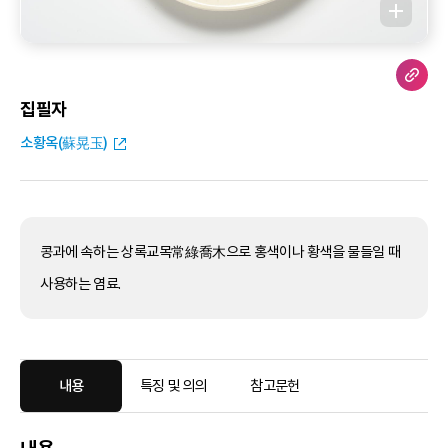
집필자
소황옥(蘇晃玉)
콩과에 속하는 상록교목常綠喬木으로 홍색이나 황색을 물들일 때
사용하는 염료.
내용
특징 및 의의
참고문헌