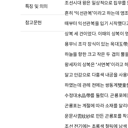
조선시대 왕은 일상적으로 집무를 
특징 및 의의
흔히 ‘익선관복’이라고 하는데 
참고문헌
때부터 익선관복을 입기 시작했다고 
상복 세 건이었다. 이때의 상복이 
용무늬 조각 장식이 있는 옥대玉帶,
하늘을 향한 크고 작은 두 겹의 
왕세자의 상복은 ‘서연복’이라고 
달고 안감으로 다홍색 내공을 사용
하였는데 관례 전에는 쌍동계雙童髻
수정대水晶帶를 둘렀다. 곤룡포에는
곤룡포는 계절에 따라 소재를 달
운문사雲紋紗로 만든 곤룡포를 착
조선 전기에는 초록색 철릭에 남색 