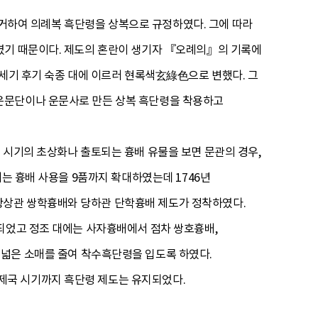
 근거하여 의례복 흑단령을 상복으로 규정하였다. 그에 따라
였기 때문이다. 제도의 혼란이 생기자 『오례의』의 기록에
7세기 후기 숙종 대에 이르러 현록색玄綠色으로 변했다. 그
운문단이나 운문사로 만든 상복 흑단령을 착용하고
 시기의 초상화나 출토되는 흉배 유물을 보면 문관의 경우,
에는 흉배 사용을 9품까지 확대하였는데 1746년
당상관 쌍학흉배와 당하관 단학흉배 제도가 정착하였다.
용되었고 정조 대에는 사자흉배에서 점차 쌍호흉배,
넓은 소매를 줄여 착수흑단령을 입도록 하였다.
제국 시기까지 흑단령 제도는 유지되었다.