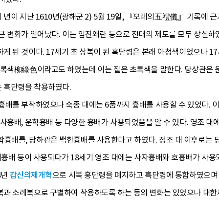
 년이 지난 1610년(광해군 2) 5월 19일, 『오례의五禮儀』 기록에
큰 변화가 일어났다. 이는 임진왜란 등으로 전대의 제도를 모두 상실하
 된 것이다. 17세기 초 상복이 된 흑단령은 본래 아청색이었으나 1
유록색柳綠色이라고도 하였는데 이는 짙은 초록색을 말한다. 당상관은 
는 흑단령을 착용하였다.
배를 부착하였으나 숙종 대에는 6품까지 흉배를 사용할 수 있었다. 이
사흉배, 운학흉배 등 다양한 흉배가 사용되었음을 알 수 있다. 영조 대
배를, 당하관은 백한흉배를 사용한다고 하였다. 정조 대 이후로는 
해치흉배 등이 사용되다가 18세기 영조 대에는 사자흉배와 호흉배가 사
4년
갑신의제개혁
으로 시복 홍단령을 폐지하고 흑단령에 통합하였으며 
과 소례복으로 구별하여 착용하도록 하는 등의 변화는 있었으나 대한