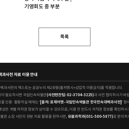
기영회도 중 부분
목록
과사전 자료 이용 안내
대백과사전의 텍스트는 공공누리 제2유형(출처명시+상업적 이용금지)을 적용합니다.
이용이 필요하시면 국립민속박물관
(사전편찬팀: 02-3704-3225)
과 사전 협의하시기 바
용을 인용·활용하실 때에는 '
[출처: 표제어명–국립민속박물관 한국민속대백과사전]
' 
 동영상은 개별 저작권 정보가 상이할 수 있으므로, 이용 전 반드시 저작권 정보를 확인하시
박물관 소장 사진의 원본 자료 활용을 원하시면,
유물과학과(031-580-5877)
로 문의하