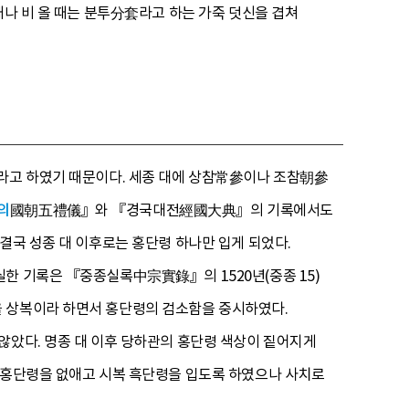
때나 비 올 때는 분투分套라고 하는 가죽 덧신을 겹쳐
이라고 하였기 때문이다. 세종 대에 상참常參이나 조참朝參
의
國朝五禮儀』와 『경국대전經國大典』의 기록에서도
결국 성종 대 이후로는 홍단령 하나만 입게 되었다.
한 기록은 『중종실록中宗實錄』의 1520년(중종 15)
을 상복이라 하면서 홍단령의 검소함을 중시하였다.
않았다. 명종 대 이후 당하관의 홍단령 색상이 짙어지게
로 홍단령을 없애고 시복 흑단령을 입도록 하였으나 사치로