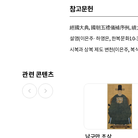
참고문헌
經國大典, 國朝五禮儀補序例, 續大典
설명(이은주·하명은, 한복문화10-3
시복과 상복 제도 변천(이은주, 복식55
관련 콘텐츠
남구만 초상