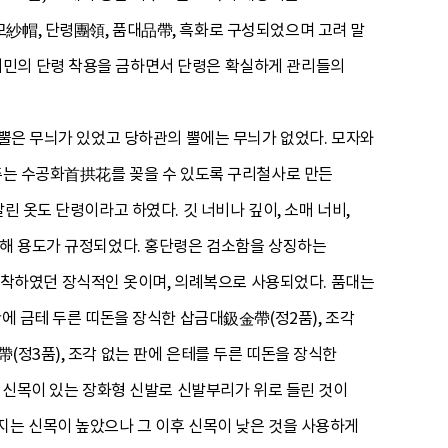
紗帽, 단령團領, 품대品帶, 흑화로 구성되었으며 고려 말
서민의 단령 착용을 금하면서 단령은 확실하게 관리들의
 뿔은 무늬가 있었고 당하관의 뿔에는 무늬가 없었다. 모자와
눠주는 수공화首拱花를 꽂을 수 있도록 구리철사로 만든
린 옷도 단령이라고 하였다. 깃 너비나 깊이, 소매 너비,
의해 용도가 규정되었다. 홍단령은 검소함을 상징하는
착하였던 장식적인 옷이며, 의례복으로 사용되었다. 품대는
판에 금테 두른 띠돈을 장식한 삽금대鈒金帶(정2품), 조각
(정3품), 조각 없는 판에 은테를 두른 띠돈을 장식한
는 신목이 있는 장화형 신발로 신발부리가 위로 들린 것이
지는 신목이 높았으나 그 이후 신목이 낮은 것을 사용하게