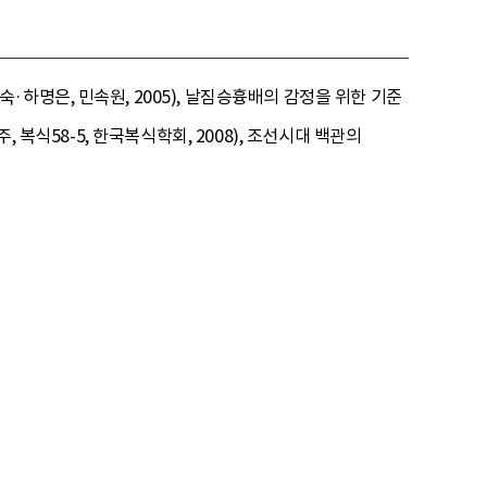
하명은, 민속원, 2005), 날짐승흉배의 감정을 위한 기준
 복식58-5, 한국복식학회, 2008), 조선시대 백관의