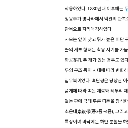
착용하였다. 1880년대 이후에는
정몽주가 명나라에서 백관의 관복으
관복으로 자리매김하였다.
사모는 앞이 낮고 뒤가 높은 이단 
뿔의 세부 형태는 착용 시기를 가늠
화공花孔 두 개가 있는 경우도 있다
무의 구조 등이 시대에 따라 변화
집무복이었다. 흑단령은 당상관 이
품계에 따라 띠돈 재료와 테두리 재
없는 판에 금테 두른 띠돈을 장식한
소은대素銀帶(종3품~4품), 그리고
특징이며 바닥에는 하얀 분칠을 하