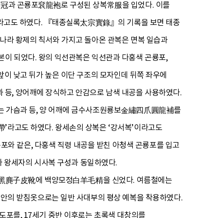
翼善冠과 곤룡포袞龍袍로 구성된 상복常服을 입었다. 이를
라고도 하였다. 『태종실록太宗實錄』의 기록을 보면 태종
명나라 황제의 칙서와 가지고 돌아온 관복은 면복 일습과
본이 되었다. 왕의 익선관복은 익선관과 다홍색 곤룡포,
앞이 낮고 뒤가 높은 이단 구조의 모자인데 뒤쪽 좌우에
 등, 양어깨에 장식하고 안감으로 남색 내공을 사용하였다.
에는 가슴과 등, 양 어깨에 금수사조원룡보金繡四爪圓龍補를
帶’라고도 하였다. 왕세손의 상복은 ‘강서복’이라고도
와 같은, 다홍색 직령 내공을 받친 아청색 곤룡포를 입고
 왕세자의 시사복 구성과 동일하였다.
화黑麂子皮靴에 백양모정白羊毛精을 신었다. 여름철에는
의 받침옷으로는 일반 사대부의 평상 예복을 착용하였다.
도포를, 17세기 중반 이후로는 초록색 대창의를