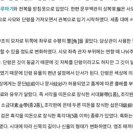
두루마기
와 전복을 받침옷으로 입었다. 한편 문무백관의 상복常服은 사모
로 사모와 단령을 가져오면서 관복으로 입기 시작하였다. 세종 대에 
구조의 모자로 뒤쪽에 좌우로 수평의 뿔[角]을 꽂았다. 당상관이 사용한
할 수 있을 정도로 변화하였다. 사모 좌측 관자 부위에는 연향 때 나
. 단령은 깃이 둥글기 때문에 깃 자체를 단령이라고도 하지만 그 깃이 달
하였기 때문에 단령 유물의 편년 설정에서 단서가 된다. 단령은 색상에 
상에게는 문단紋緞이나 문사紋紗가 허용되었고 품계에 따른 흉배를 부
료와 유무가 달랐다. 즉 서각을 띠돈으로 장식한 서대犀帶(1품), 조각
 소금대素金帶(종2품), 조각판에 은테 두른 띠돈을 장식한 삽은대鈒銀帶
 검은 흑각을 띠돈으로 장식한 흑각대(5품 이하) 종류가 있었다. 흑화
였다. 시대에 따라 신목의 길이나 신울의 형태가 변화하였다. 영조 때까