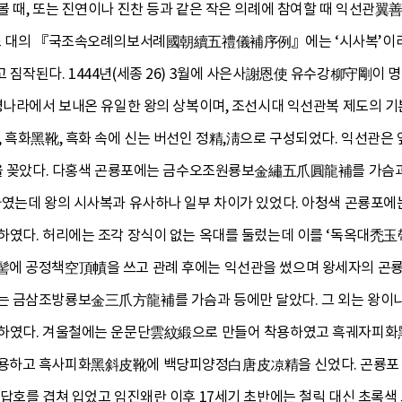
볼 때, 또는 진연이나 진찬 등과 같은 작은 의례에 참여할 때 익선관
영조 대의 『국조속오례의보서례國朝續五禮儀補序例』에는 ‘시사복’이
짐작된다. 1444년(세종 26) 3월에 사은사謝恩使 유수강柳守剛이 
명나라에서 보내온 유일한 왕의 상복이며, 조선시대 익선관복 제도의 기
 흑화黑靴, 흑화 속에 신는 버선인 정精,淸으로 구성되었다. 익선관은 
뿔을 꽂았다. 다홍색 곤룡포에는 금수오조원룡보金繡五爪圓龍補를 가슴과
하였는데 왕의 시사복과 유사하나 일부 차이가 있었다. 아청색 곤룡포
하였다. 허리에는 조각 장식이 없는 옥대를 둘렀는데 이를 ‘독옥대禿玉
에 공정책空頂幘을 쓰고 관례 후에는 익선관을 썼으며 왕세자의 곤룡포
 금삼조방룡보金三爪方龍補를 가슴과 등에만 달았다. 그 외는 왕이나
리하였다. 겨울철에는 운문단雲紋緞으로 만들어 착용하였고 흑궤자피
용하고 흑사피화黑斜皮靴에 백당피양정白唐皮凉精을 신었다. 곤룡포 안
답호를 겹쳐 입었고 임진왜란 이후 17세기 초반에는 철릭 대신 초록색 