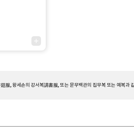
服, 왕세손의 강서복講書服, 또는 문무백관의 집무복 또는 예복과 같은