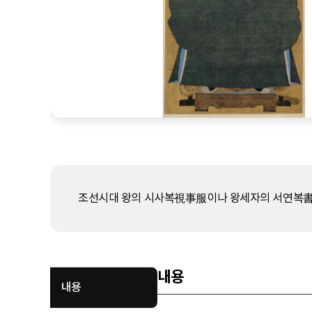
조선시대 왕의 시사복視事服이나 왕세자의 서연복書筵
내용
내용