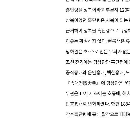
홍단령을 상복이라고 부른지 120여
상복이었던 홍단령은 시복이 되는 
근거하여 상복을 흑단령으로 규정하게
이유는 확실하지 않다. 현록색은 
당하관은 초·주로 만든 무늬가 없
조선 전기에는 당상관만 흑단령에 흉
공작흉배와 운안흉배, 백한흉배, 노
『속대전續大典』에 당상관은 운학흉
무관은 17세기 초에는 호흉배, 
단호흉배로 변화하였다. 한편 188
착수흑단령에 흉배 탈착으로 대례복