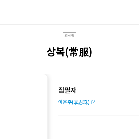
의생활
상복(常服)
집필자
이은주(李恩珠)