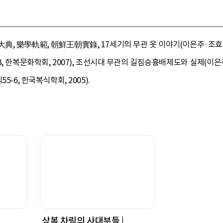
, 樂學軌範, 朝鮮王朝實錄, 17세기의 무관 옷 이야기(이은주·조효숙·
, 한복문화학회, 2007), 조선시대 무관의 길짐승흉배제도와 실제(이은주,
-6, 한국복식학회, 2005).
상복 차림의 사대부들 |