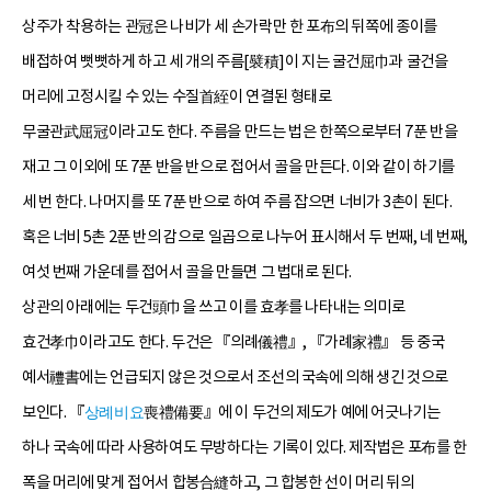
상주가 착용하는 관冠은 나비가 세 손가락만 한 포布의 뒤쪽에 종이를
배접하여 뻣뻣하게 하고 세 개의 주름[襞積]이 지는 굴건屈巾과 굴건을
머리에 고정시킬 수 있는 수질首絰이 연결된 형태로
무굴관武屈冠이라고도 한다. 주름을 만드는 법은 한쪽으로부터 7푼 반을
재고 그 이외에 또 7푼 반을 반으로 접어서 골을 만든다. 이와 같이 하기를
세 번 한다. 나머지를 또 7푼 반으로 하여 주름 잡으면 너비가 3촌이 된다.
혹은 너비 5촌 2푼 반의 감으로 일곱으로 나누어 표시해서 두 번째, 네 번째,
여섯 번째 가운데를 접어서 골을 만들면 그 법대로 된다.
상관의 아래에는 두건頭巾을 쓰고 이를 효孝를 나타내는 의미로
효건孝巾이라고도 한다. 두건은 『의례儀禮』, 『가례家禮』 등 중국
예서禮書에는 언급되지 않은 것으로서 조선의 국속에 의해 생긴 것으로
상례비요
보인다. 『
喪禮備要』에 이 두건의 제도가 예에 어긋나기는
하나 국속에 따라 사용하여도 무방하다는 기록이 있다. 제작법은 포布를 한
폭을 머리에 맞게 접어서 합봉合縫하고, 그 합봉한 선이 머리 뒤의