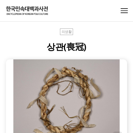
의생활
상관(喪冠)