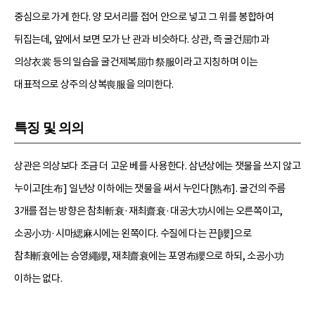
중심으로 가게 한다. 양 모서리를 접어 안으로 넣고 그 위를 봉합하여
뒤집는데, 앞에서 보면 모가 난 관과 비슷하다. 상관, 즉 굴건屈巾과
의상衣裳 등의 일습을 굴건제복屈巾祭服이라고 지칭하며 이는
대표적으로 상주의 상복喪服을 의미한다.
특징 및 의의
상관은 의상보다 조금 더 고운 베를 사용한다. 삼년상에는 잿물을 쓰지 않고
누이고[生布] 일년상 이하에는 잿물을 써서 누인다[熟布]. 굴건의 주름
3개를 접는 방향은 참최斬衰·재최齋衰·대공大功시에는 오른쪽이고,
소공小功·시마緦麻시에는 왼쪽이다. 수질에 다는 끈[纓]으로
참최斬衰에는 승영繩纓, 재최齋衰에는 포영布纓으로 하되, 소공小功
이하는 없다.