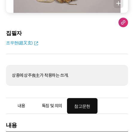
집필자
조우현(趙又玄)
상중에 상주喪主가 착용하는 쓰개.
내용
특징 및 의의
참고문헌
내용