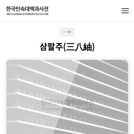
의생활
삼팔주(三八紬)