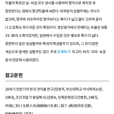
직물의 특징은 날·씨실 모두 생사를 사용하여 평직으로 제직한 후
정련한다는 점에서 평견직물에 속한다. 대부분의 삼팔주에는 무늬가
없으며, 명주와 비슷하지만 명주보다는 폭이 더 넓고 올이 고우며 윤이
나고 감촉도 부드러운 것이 특징이다. 영친왕가에서 전해지는 유물은 보통
33~38의 소폭이었지만, 일본에서 수입된 것은 40.6로 폭이 더 넓다.
정련하지 않은 생삼팔주와 백색의 백삼팔주가 있으며, 그 외 다양한
색상으로 염색한 삼팔주도 있다. 주로
두루마기
·저고리·바지·치마·속옷
등의 안감에 사용되었다.
참고문헌
20세기 전반기의 한국 견직물 연구(장현주, 부산대학교 석사학위논문,
1993), 조선조말기 왕실복식(김영숙, 민족문화문고간행회, 1987),
內地に於ける鮮人向絹織物の生産に就て-續(稅田谷五郞,
朝鮮總督府, 1925).