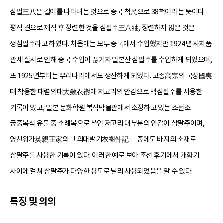
삼팔三八은 길이를 나타내는 것으로 중국 척尺으로 38척이라는 뜻이다.
평직 견으로 제직 후 정련한 것을 삼팔주三八紬, 정련하지 않은 것은
생삼팔주라고 하였다. 처음에는 모두 중국에서 수입했지만 1924년 사치품
관세 실시로 인해 중국 수입이 끊기자 일본산 삼팔주를 수입하게 되었으며,
또 1925년부터는 우리나라에서도 생산하게 되었다. 고종高宗의 국상國喪
때 착용한 대렴의대大斂衣襨에 저고리의 안감으로 백삼팔주를 사용한
기록이 있고, 일본 문화학원 복식박물관에서 소장하고 있는 조선조
궁중복식 유물 중 소례복으로 쓰인 저고리 대부분의 안감이 삼팔주이며,
영친왕가英親王家의 「의대발기衣襨件記」 중에도 바지의 소재로
삼팔주를 사용한 기록이 있다. 이러한 예로 보아 조선 후기에서 개화기
사이에 걸쳐 삼팔주가 다양한 용도로 널리 사용되었음을 알 수 있다.
특징 및 의의