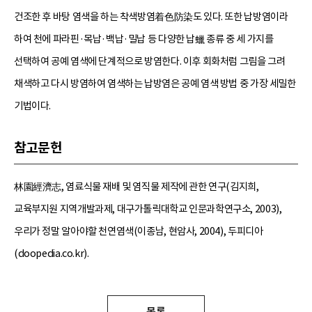
건조한 후 바탕 염색을 하는 착색방염着色防染도 있다. 또한 납방염이라
하여 천에 파라핀·목납·백납·밀납 등 다양한 납蠟 종류 중 세 가지를
선택하여 공예 염색에 단계적으로 방염한다. 이후 회화처럼 그림을 그려
채색하고 다시 방염하여 염색하는 납방염은 공예 염색 방법 중 가장 세밀한
기법이다.
참고문헌
林園經濟志, 염료식물 재배 및 염직물 제작에 관한 연구(김지희,
교육부지원 지역개발과제, 대구가톨릭대학교 인문과학연구소, 2003),
우리가 정말 알아야할 천연염색(이종남, 현암사, 2004), 두피디아
(doopedia.co.kr).
목록