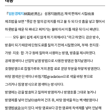
내용
『
임원경제지
林園經濟志』 섬용지贍用志 채색 편에서 시칠枾漆
제조법을 보면 “풋감 한 말의 감꼭지를 따고 물 두 되 다섯 홉을 넣고 찧어서
하룻밤을 재운 뒤 짜내고 찌꺼기는 물에 타서 이틀 재운 뒤 다시 짜낸다.
…… 모두 물이 쉽게 새지 않게 하기 위해서다.”라고 하였다. 감은 방수,
방충이 되기 때문에 단청도료를 칠하기 전에 시칠했으며, 부채·한지옷·
가방·지호·합·가구 등에 칠하여 사용하는 방염, 방충을 제시하였다.
공예 염색이나 산업적 날염 방법으로 사용한 방염은 형지날염이나
호형방염으로 찹쌀가루와 겨의 혼합 료로 문양 부분을 하얗게 방염한다.
바탕 염색은 단색이나 바림기법gradation으로 색을 바탕 붓으로
그리거나 침염 방식으로 염색하는 방식이다.
방염에는 감을 발효하고 칠하여 방염하거나 방염호를 그대로 놓거나
방염제를 넣어 인날印捺하여 건조 후, 바탕 염색을 하는 백색방염이나
발염법拔染法이 있다. 바탕 염료보다 강한 염료에 착색제를 넣어 인날해