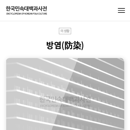
의생활
방염(防染)