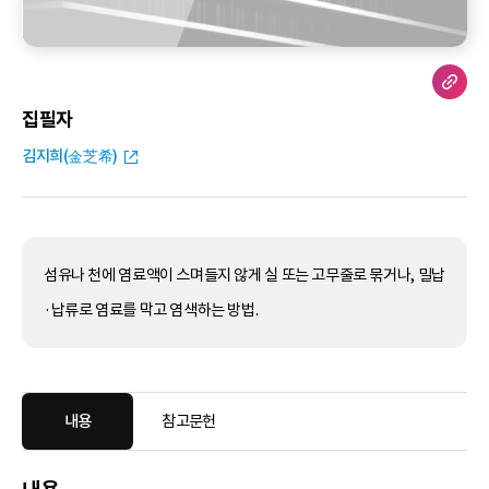
집필자
김지희(金芝希)
섬유나 천에 염료액이 스며들지 않게 실 또는 고무줄로 묶거나, 밀납
·납류로 염료를 막고 염색하는 방법.
내용
참고문헌