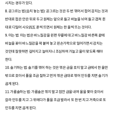
시치는 경우가 있다.
8. 공그르는 법(슴치 놓는 법): 공그르는 것은 두 번 꺾어서 접어 감치는 것과
반대로 접은 안은 뒤로 두고 원체는 앞으로 들고 바늘을 뉘여 들고 겹쳐 쥔
대로 디밀어 사오四五 푼씩 뜨면서 원체는 한 올씩 뜨는 것이다.
9. 미는 법: 미는 법은 바느질감을 왼편 무릎에 대고 바느질감 바른쪽 끝에
바늘을 꽂아 바느질감을 꽉 붙여 놓고 왼손가락으로 밀어가면서 감치는
것인데 잘못하면 깊어지고 늘어지니 조심하여 가늘고 올이 맞도록 해야
한다.
10. 솔기하는 법: 솔기를 꺾어 하는 것은 꺾은 금을 호지 말고 금에서 한 올만
밖으로 호아서 풀을 조금 칠하고 먼저 꺾은 금대로 꺾어 인두를 치면 솔기가
곱게 된다.
11. 가름솔하는 법: 가름솔은 꺾지 말고 잠깐 금을 내여 올을 쫒아 호아서
갈라 인두를 치고 그 위에다가 풀을 조금 발라서 또 한 번 치고 거죽으로 또
인두를 치면 곱게 된다.