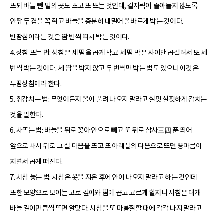
뜨되 바늘 뺀 밑의 곳도 뜨고 또 뜨는 것인데, 겉자락이 졸아들지 않도록
안팎 두 겹을 꼭 쥐고 바늘을 충분히 내밀어 올바르게 박는 것이다.
반땀침이라는 것은 땀 반씩 떠서 박는 것이다.
4. 상침 뜨는 법: 상침은 세 땀을 곱게 박고 세 땀 박은 사이만 곱걸려서 또 세
번씩 박는 것이다. 세 땀을 박지 않고 두 번씩만 박는 법도 있으니 이것은
두땀상침이라 한다.
5. 휘감치는 법: 무엇이든지 올이 풀려 나오지 말라고 설핏 설핏하게 감치는
것을 말한다.
6. 사뜨는 법: 바늘을 뒤로 꽂아 안으로 빼고 또 뒤로 삼사三四 푼 띄어
앞으로 빼서 뒤로 그 실 다음을 뜨고 또 아래실의 다음으로 뜨면 용마름이
지면서 곱게 떠진다.
7. 시침 놓는 법: 시침은 옷을 지은 후에 안이 나오지 말라고 하는 것인데
또한 모양으로 보이는 고로 깊이와 땀이 곱고 고르게 할지니 시침은 대개
바늘 길이만큼씩 뜨면 알맞다. 시침을 또 마름질할 때에 각각 나지 말라고