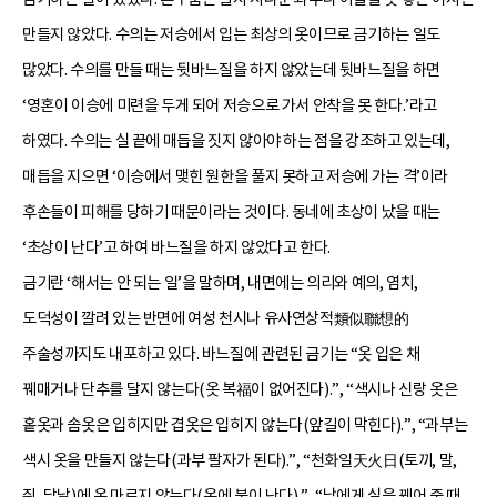
만들지 않았다. 수의는 저승에서 입는 최상의 옷이므로 금기하는 일도
많았다. 수의를 만들 때는 뒷바느질을 하지 않았는데 뒷바느질을 하면
‘영혼이 이승에 미련을 두게 되어 저승으로 가서 안착을 못 한다.’라고
하였다. 수의는 실 끝에 매듭을 짓지 않아야 하는 점을 강조하고 있는데,
매듭을 지으면 ‘이승에서 맺힌 원한을 풀지 못하고 저승에 가는 격’이라
후손들이 피해를 당하기 때문이라는 것이다. 동네에 초상이 났을 때는
‘초상이 난다’고 하여 바느질을 하지 않았다고 한다.
금기란 ‘해서는 안 되는 일’을 말하며, 내면에는 의리와 예의, 염치,
도덕성이 깔려 있는 반면에 여성 천시나 유사연상적類似聯想的
주술성까지도 내포하고 있다. 바느질에 관련된 금기는 “옷 입은 채
꿰매거나 단추를 달지 않는다(옷 복福이 없어진다).”, “색시나 신랑 옷은
홑옷과 솜옷은 입히지만 겹옷은 입히지 않는다(앞길이 막힌다).”, “과부는
색시 옷을 만들지 않는다(과부 팔자가 된다).”, “천화일天火日(토끼, 말,
쥐, 닭날)에 옷 마르지 않는다(옷에 불이 난다).”, “남에게 실을 꿰어 줄 때