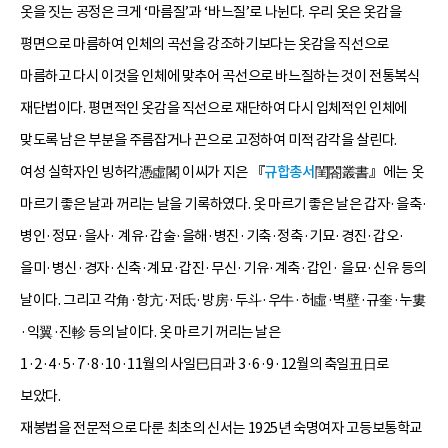
옷을 짓는 공정은 크게 ‘마름질’과 ‘바느질’로 나뉜다. 우리 옷은 옷감을
평면으로 마름하여 인체의 곡선을 강조하기보다는 옷감을 직선으로
마름하고 다시 이것을 인체에 맞추어 곡선으로 바느질하는 것이 전통복식
재단법이다. 평면적인 옷감을 직선으로 재단하여 다시 입체적인 인체에
맞도록 남은 부분을 주름잡거나 끈으로 고정하여 미적 감각을 살린다.
여성 실학자인 빙허각憑虛閣 이씨가 지은 『
규합총서
閨閤叢書』에는 옷
마르기 좋은 날과 꺼리는 날을 기록하였다. 옷 마르기 좋은 날은 갑자·을축·
병인·정묘·을사· 계유·갑술·을해·병진·기축·정축·기묘·경진·갑오·
을미·병신·경자·신축·계묘·갑진·무신·기유·계축·갑인· 을묘·신유 등의
날이다. 그리고 각角·항亢·저氐·방房·두斗·우牛·허虛·벽壁·규奎·누婁
·익翼·진軫 등의 날이다. 옷 마르기 꺼리는 날은
1·2·4·5·7·8·10·11월의 사일巳日과 3·6·9·12월의 축일丑日로
보았다.
재봉법을 전문적으로 다룬 최초의 신서는 1925년 숙명여자 고등보통학교