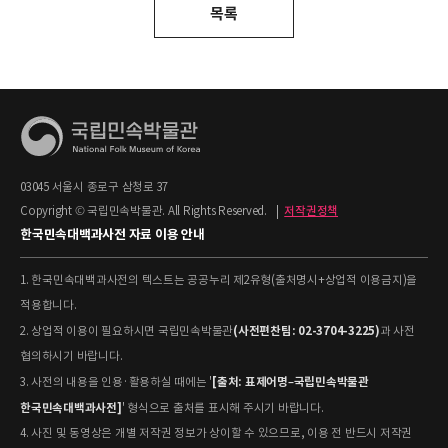
목록
03045 서울시 종로구 삼청로 37
Copyright © 국립민속박물관. All Rights Reserved.
|
저작권정책
한국민속대백과사전 자료 이용 안내
1. 한국민속대백과사전의 텍스트는 공공누리 제2유형(출처명시+상업적 이용금지)을
적용합니다.
(사전편찬팀: 02-3704-3225)
2. 상업적 이용이 필요하시면 국립민속박물관
과 사전
협의하시기 바랍니다.
[출처: 표제어명–국립민속박물관
3. 사전의 내용을 인용·활용하실 때에는 '
한국민속대백과사전]
' 형식으로 출처를 표시해 주시기 바랍니다.
4. 사진 및 동영상은 개별 저작권 정보가 상이할 수 있으므로, 이용 전 반드시 저작권