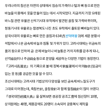
우리나라의 침선은 자연의 상태에서 짐승의 가죽이나 털과 뼈 등으로 만든
바늘을 이용해서 옷을 만들어 입는 데서 시작되었다. 지금까지 가장 오래된
바느질 관련 유물은 신석기시대 유적에서 발견된 골침 및 가락바퀴이며,
청동기시대 유물로는 함경북도 나진 초도 유적에서 출토된 뼈바늘이 있다.
삼국시대의 유물로는 뼈로 만든 골침과 634년(
선덕여왕
3)에 세운 분황사
석탑에서 나온 금속제 바늘과 침통 및 가위가 있다. 고려시대에는 귀금속의
품귀 등으로 인하여 금·은제 바늘이나 바늘통은 거의 자취를 감추게 되나,
선각線刻이나 주금鑄金등으로 문양을 세공하는 다양한 기법이 등장한다.
『고려사高麗史』의 기록으로 볼 때 장복서掌服署에서 어의御衣(임금이
입는 옷 등)를 공급한 것을 알 수 있다.
조선시대에는 고려시대 기법상의 다양성을 보인 금속제 바느질도구가
그대로 이어졌는데, 죽침竹針, 골침骨針과 함께 철침鐵針이 많이 쓰였다.
『경국대전經國大典』을 살펴보면 경공장 공조工曹에 침선장이 10명,
상의원에는 40명, 제용감에도 20명이 소속되어 궁중복식 제작을