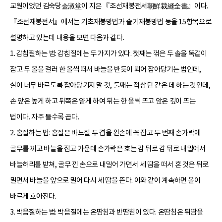
교원이었던 김숙당金淑堂이 지은 『조선재봉전서朝鮮裁縫全書』이다.
『조선재봉전서』에서는 기초재봉방법과 솔기재봉방법 등을 15항목으로
설명하고 있는데 내용을 보면 다음과 같다.
1. 감침질하는 법: 감침질에는 두 가지가 있다. 첫째는 꺾은 두 솔을 똑같이
잡고 두 올을 걸러 한 올씩 떠서 바늘을 반듯이 꾀어 잡아당기는 법인데,
실이 너무 바르도록 잡아당기지 말 것, 둘째는 적삼 단 같은 데 하는 것인데,
손 앞은 높게 하고 뒤쪽은 얕게 하여 뒤는 한 올씩 뜨고 앞은 깊이 뜨는
법이다. 자주 뜰수록 곱다.
2. 홈질하는 법: 홈질은 바느질 두 겹을 왼손에 꼭 잡고 두 번째 손가락에
골무를 끼고 바늘을 잡고 가운데 손가락은 호는 감 뒤로 감 뒤로 내밀어서
바늘허리를 받쳐, 골무 낀 손으로 내밀어 가면서 세 땀을 떠서 혼 것은 뒤로
밀면서 바늘을 앞으로 밀어 다시 세 땀을 뜬다. 이와 같이 계속하면 올이
바르게 호아진다.
3. 박음질하는 법: 박음질에는 온땀침과 반땀침이 있다. 온땀침은 뒤땀을