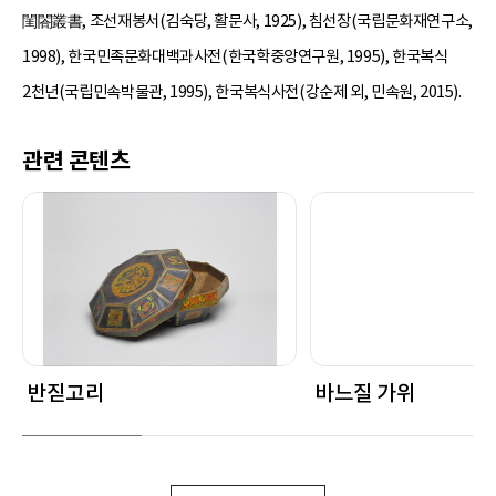
閨閤叢書, 조선재봉서(김숙당, 활문사, 1925), 침선장(국립문화재연구소,
1998), 한국민족문화대백과사전(한국학중앙연구원, 1995), 한국복식
2천년(국립민속박물관, 1995), 한국복식사전(강순제 외, 민속원, 2015).
관련 콘텐츠
반짇고리
바느질 가위