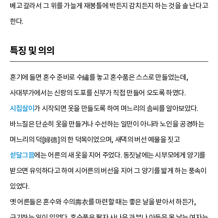
베고 갈라서 그 위를 가늘게 재봉틀에 박든지 감치든지 하는 것을 솔 난다고
한다.
특징 및 의의
혼기에 들면 혼수 준비로 수繡를 놓고 혼수품은 스스로 만들었는데,
사대부가에서는 신랑의 도포를 신부가 직접 만들어 오도록 하였다.
시집살이
가 시작되면 옷을 만들도록 하여 며느리의 솜씨를 알아보았다.
바느질은 단순히 옷을 만들거나 수선하는 일만이 아니라 노인을 공경하는
며느리의 덕[婦德]의 한 덕목이었으며, 새댁의 버선 예물을 짓고
섣달그믐
에는 어른의 새 옷을 지어 주었다. 동짓날에는 시부모에게 양기를
받으면 유익하다고 하여 시어른의 버선을 지어 그 양기를 밟게 하는 풍속이
있었다.
옛 어른들은 혼수와 수의壽衣를 마련할 때는 좋은 날을 받아서 하든가,
금기하는 일이 있었다. 혼수품은 팔자 사나운 과부나 아들을 못 낳는 여자는