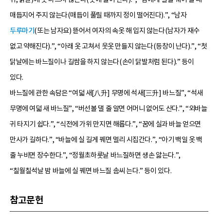
매듭지어 주지 않는다(매듭이 풀릴 때까지 정이 떨어진다).”, “남자
두루마기
(또는 남자요) 뜯어서 여자의 속옷 해 입지 않는다(남자가 재수
없고 약해진다).”, “아래 옷 고쳐서 웃옷 만들지 않는다(등창이 난다).”, “첫
닭날에는 바느질이나 길쌈을 하지 않는다(손이 닭발처럼 된다).” 등이
있다.
바느질에 관한 속담은 “여덟 새[八升] 무명에 석새[三升] 바느질”, “석새
무명에 여덟 새 바느질”, “버선볼 댈 줄 알면 어머니 없어도 산다.”, “외바늘
귀 타지기 쉽다.”, “식전에 가위 만지면 해롭다.”, “꿈에 실과 바늘 얻으면
만사가 길하다.”, “바늘에 실 길게 꿰면 멀리 시집간다.”, “아기 백일 옷 백
줄 누비면 장수한다.”, “정월초하룻날 바느질하면 생손 앓는다.”,
“칠월칠석날 밤 바늘에 실 꿰면 바느질 솜씨 는다.” 등이 있다.
참고문헌