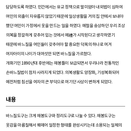
담당하도록 하였다. 민간에서는 유교 정책으로 말미암아 내외법이 심하여
여인의 외출이 자유롭지 않았기 때문에 일상생활을 거의 집 안에서 보내야
했던 여인이 가정에서 옷을 만드는 일을 하였다. 예절을 숭상하던 우리 조상
의복을 정갈하게 갖추어 입는 것에서 예禮가 시작된다고 생각하였기
때문에 바느질을 여인들이 갖추어야 할 중요한 덕목의 하나로 여겨
여자아이의 나이가 대여섯만 되면 바느질을 가르쳤다.
개화기인 1890년대 후반에는 재봉틀이 보급되면서 우리나라 전통적인
손바느질법이 점차 사라지게 되었다. 의복생활도 양장화, 기성복화되어
예전처럼 침선을 여자의 큰 부덕으로 여기던 사상이 변하게 되었다.
내용
바느질도구는 크게 재봉도구와 정리도구로 나눌 수 있다. 재봉도구는
옷감을 마름질해서 꿰매어 일정한 형태를 완성시키는데 소용되는 일체의