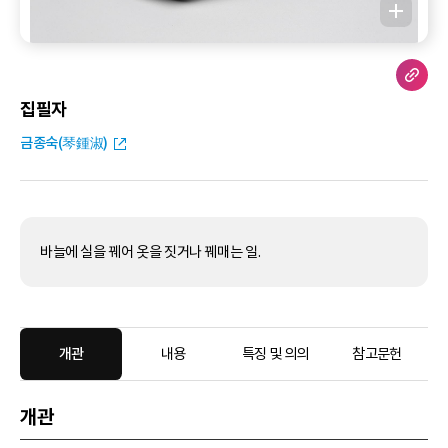
집필자
금종숙(琴鍾淑)
바늘에 실을 꿰어 옷을 짓거나 꿰매는 일.
개관
내용
특징 및 의의
참고문헌
개관