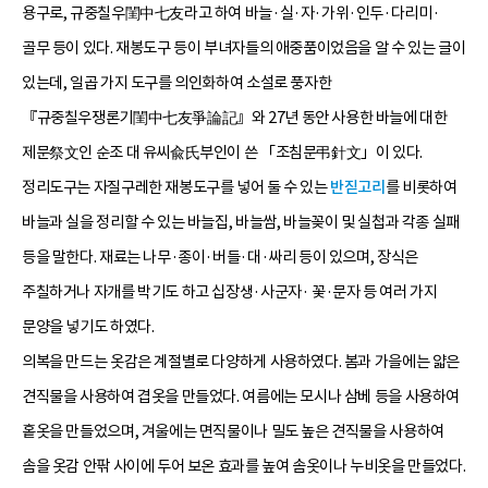
용구로, 규중칠우閨中七友라고 하여 바늘·실·자·가위·인두·다리미·
골무 등이 있다. 재봉도구 등이 부녀자들의 애중품이었음을 알 수 있는 글이
있는데, 일곱 가지 도구를 의인화하여 소설로 풍자한
『규중칠우쟁론기閨中七友爭論記』와 27년 동안 사용한 바늘에 대한
제문祭文인 순조 대 유씨兪氏부인이 쓴 「조침문弔針文」이 있다.
정리도구는 자질구레한 재봉도구를 넣어 둘 수 있는
반짇고리
를 비롯하여
바늘과 실을 정리할 수 있는 바늘집, 바늘쌈, 바늘꽂이 및 실첩과 각종 실패
등을 말한다. 재료는 나무·종이·버들·대·싸리 등이 있으며, 장식은
주칠하거나 자개를 박기도 하고 십장생·사군자· 꽃·문자 등 여러 가지
문양을 넣기도 하였다.
의복을 만드는 옷감은 계절별로 다양하게 사용하였다. 봄과 가을에는 얇은
견직물을 사용하여 겹옷을 만들었다. 여름에는 모시나 삼베 등을 사용하여
홑옷을 만들었으며, 겨울에는 면직물이나 밀도 높은 견직물을 사용하여
솜을 옷감 안팎 사이에 두어 보온 효과를 높여 솜옷이나 누비옷을 만들었다.