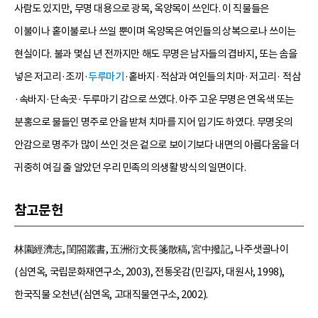
사람도 있지만, 무명 대용으로 광목, 옥양목이 쓰인다. 이 직물들은
이불이나 홑이불로나 쓰일 뿐이며 옥양목은 여인들의 상복으로나 쓰이는
현실이다. 불과 몇십 년 전까지만 해도 무명은 남자들의 겹바지, 또는 솜을
넣은 저고리·조끼·
두루마기
·홑바지·적삼과 여인들의 치마·저고리· 적삼
·속바지·단속곳·두루마기 감으로 쓰였다. 아주 고운 무명은 연옥색 또는
분홍으로 물들인 명주로 안을 받쳐 치마를 지어 입기도 하였다. 무명옷의
안감으로 명주가 많이 쓰인 것은 겉으로 보이기보다 내면의 아름다움을 더
귀중히 여길 줄 알았던 우리 민족의 의생활 방식의 일면이다.
참고문헌
林園經濟志, 閨閤叢書, 五洲衍文長箋散稿, 宮中撥記, 나주샛골나이
(심연옥, 국립문화재연구소, 2003), 전통옷감(민길자, 대원사, 1998),
한국직물 오천년(심연옥, 고대직물연구소, 2002).