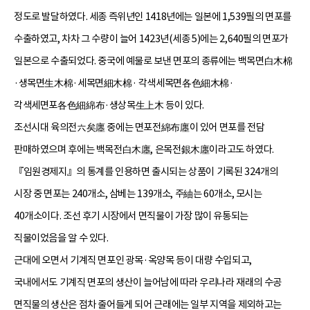
정도로 발달하였다. 세종 즉위년인 1418년에는 일본에 1,539필의 면포를
수출하였고, 차차 그 수량이 늘어 1423년(세종 5)에는 2,640필의 면포가
일본으로 수출되었다. 중국에 예물로 보낸 면포의 종류에는 백목면白木棉
·생목면生木棉·세목면細木棉· 각색세목면各色細木棉·
각색세면포各色細綿布·생상목生上木 등이 있다.
조선시대 육의전六矣廛 중에는 면포전綿布廛이 있어 면포를 전담
판매하였으며 후에는 백목전白木廛, 은목전銀木廛이라고도 하였다.
『임원경제지』의 통계를 인용하면 출시되는 상품이 기록된 324개의
시장 중 면포는 240개소, 삼베는 139개소, 주紬는 60개소, 모시는
40개소이다. 조선 후기 시장에서 면직물이 가장 많이 유통되는
직물이었음을 알 수 있다.
근대에 오면서 기계직 면포인 광목·옥양목 등이 대량 수입되고,
국내에서도 기계직 면포의 생산이 늘어남에 따라 우리나라 재래의 수공
면직물의 생산은 점차 줄어들게 되어 근래에는 일부 지역을 제외하고는