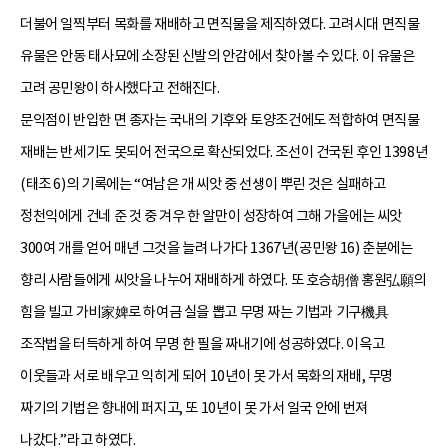
더불어 일찍부터 목화를 재배하고 면직물을 제직하였다. 고려시대 면직물
유물은 안동 태사묘에 소장된 신발의 안감에서 찾아볼 수 있다. 이 유물은
고려 공민왕이 하사했다고 전해진다.
문익점이 반입한 면 종자는 국내의 기후와 토양조건에도 적합하여 면직물
재배는 반세기도 못되어 전국으로 확산되었다. 조선이 건국된 후인 1398년
(태조 6)의 기록에는 “여남은 개 씨앗 중 선생이 뿌린 것은 실패하고
정천익에게 건네 준 것 중 겨우 한 알만이 성장하여 그해 가을에는 씨앗
300여 개를 얻어 매년 그것을 늘려 나가다 1367년(공민왕 16) 춘분에는
향리 사람들에게 씨앗을 나누어 재배하게 하였다. 또 호승胡僧 홍원弘願의
힘을 빌고 가비家婢로 하여금 실을 뽑고 무명 짜는 기법과 기구機具
조작법을 터득하게 하여 무명 한 필을 짜내기에 성공하였다. 이윽고
이웃들과 서로 배우고 익히게 되어 10년이 못 가서 목화의 재배, 무명
짜기의 기법은 향내에 퍼지고, 또 10년이 못 가서 일국 안에 번져
나갔다.”라고 하였다.