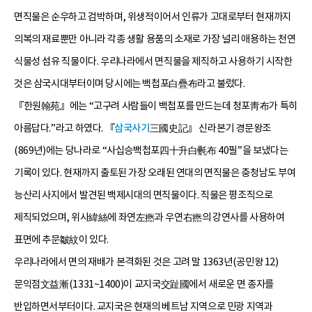
면직물은 순우하고 검박하며, 위생적이어서 인류가 고대로부터 현재까지
의복의 재료뿐만 아니라 각종 생활 용품의 소재로 가장 널리 애용하는 천연
식물성 섬유 직물이다. 우리나라에서 면직물을 제직하고 사용하기 시작한
것은 삼국시대부터이며 당시에는 백첩포白疊布라고 불렀다.
『한원翰苑』에는 “고구려 사람들이 백첩포를 만드는데 청포靑布가 특히
아름답다.”라고 하였다. 『
삼국사기
三國史記』 신라본기 경문왕조
(869년)에는 당나라로 “사십승백첩포四十升白氎布 40필”을 보냈다는
기록이 있다. 현재까지 출토된 가장 오래된 연대의 면직물은 충청남도 부여
능산리 사지에서 발견된 백제시대의 면직물이다. 직물은 평조직으로
제직되었으며, 위사緯絲에 좌연左撚과 우연右撚의 강연사를 사용하여
표면에 추문皺紋이 있다.
우리나라에서 면의 재배가 본격화된 것은 고려 말 1363년(공민왕 12)
문익점文益漸(1331~1400)이 교지국交趾國에서 새로운 면 종자를
반입하면서부터이다. 교지국은 현재의 베트남 지역으로 민광 지역과