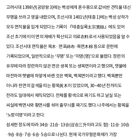
고려시대 1398년(공양왕 3)에는 백성에게 혼수용으로 값비싼 견직물 대신
무명을 쓰라고 영을 내렸으며, 조선시대 1401년(태종 1)에는 백성 상하가
모두 면직물을 입게 되었다는 기록이 『태종실록太宗實錄』에도 있어
조선 초기에 이미 면의 재배가 확산되고 의료衣料로서 사용되었음을 알 수
있다. 조선시대 면직물은 목木· 면포綿布·목면木棉 등으로 문헌에
기록되었으며, 일반적으로는 ‘무명’ 또는 ‘미영(명)’으로 불렸다. 정련의
유무에 따라 정련하지 않은 면은 생목 또는 생목면이라고 했으며, 잿물에
마전하여 햇볕에 하얗게 바랜 것은 백목, 백목면이라고 했다. 백목뿐만
아니라 천연의 갈색을 띠는 황목黃木이 있었으며, 30~40년 전까지도
전라도 일대에서 제직되었다. 전체를 황색으로 짜기도 하고 날실 또는
씨실에 백면사와 황면사를 섞어 줄무늬를 짜기도 했다. 나주에서는 황목을
‘노랑미영’이라고 한다.
섬세한 정도에 따라 34승·21승·13승(삼승三升이라고도 함)·11승·10승
·9승·8승·7승·6승·5승으로 나뉜다. 현재 국가무형문화재가 가장