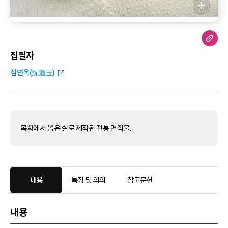
집필자
심연옥(沈蓮玉)
목화에서 뽑은 실로 제직된 전통 면직물.
내용
특징 및 의의
참고문헌
내용