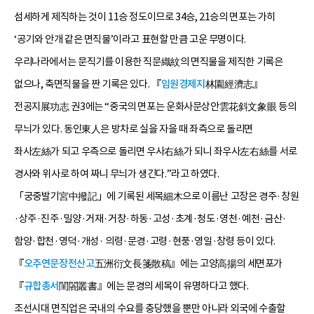
섬세하게 제직하는 것이 11승 정도이므로 34승, 21승의 면포는 가히
‘공기와 안개 같은 면직물’이라고 표현할 만큼 고운 무명이다.
우리나라에서는 문직기를 이용한 직문織紋의 면직물을 제직한 기록은
없으나, 축면직물을 짠 기록은 있다. 『
임원경제지
林園經濟志』
전공지展功志 권3에는 “중국의 면포는 운화사문상안雲花斜文象眼 등의
무늬가 있다. 동인東人은 방차로 실을 자을 때 좌측으로 돌리면
좌사左絲가 되고 우측으로 돌리면 우사右絲가 되니 좌우사左右絲를 서로
경사와 위사로 하여 짜니 무늬가 생긴다.”라고 하였다.
「궁중발기宮中撥記」에 기록된 세목細木으로 이름난 고장은 경주·창원
·상주·진주·밀양·거재·거창·하동·고성·초계·청도·영천·예천·금산·
함양·합천·영덕·개성· 의령·문경·고령·현풍·영일·창령 등이 있다.
『
오주연문장전산고
五洲衍文長箋散稿』에는 고양高揚의 세면포가
『
규합총서
閨閤叢書』에는 문경의 세목이 유명하다고 했다.
조선시대 면직업은 국내의 수요를 충당했을 뿐만 아니라 외국에 수출할