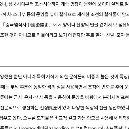
나, 삼국시대부터 조선시대까지 계속 명칭이 문헌에 보이며 실제로 
이·까치·소나무 등의 문양을 넣어 철직으로 제직한 조선의 철직물이 담
은 『중국염직사中國染織史』에서 양이나 산양의 털을 겹쳐서 모 섬유의
직조한 것이 아니므로 직물이라고 보기 어렵지만 주로 깔개·신발·모자 
다양했을 뿐만 아니라 특히 제직에 의한 문직물의 비중이 높은 것이 특징
직물에는 무늬 부분에 동일한 색의 실을 사용하면서 조직에 변화를 주어
종류에는 금사·은사·색사 등을 사용하여 문양을 바탕에서 분리시켜 표
 전문적으로 생산하는 전장氈匠이 있어 다양한 색상의 전을 생산하였다
경우도 있다. 오늘날 모직물은 비교적 길고 가는 양모를 사용해서 제
 서지serge·개버딘gaberdine·트로피컬tropical·소모플란넬wo