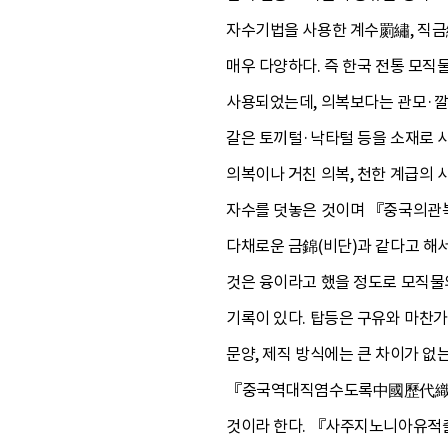
자수기법을 사용한 계수罽繡, 직금
매우 다양하다. 즉 한국 전통 모직
사용되었는데, 의복보다는 관모·깔
갈은 토끼털·낙타털 등을 소재로 
의복이나 거친 의복, 천한 계급의 
자수를 덧놓은 것이며 『중국의관
다채로운 금錦(비단)과 같다고 해
것은 융이라고 했을 정도로 모직물
기록이 있다. 탑등은 구유와 마찬
문양, 제직 방식에는 큰 차이가 없
『중국역대직염수도록中國歷代織染繡
것이라 한다. 『사주지노니아유