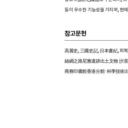
등이 우수한 기능성을 가지며, 현재
참고문헌
高麗史, 三國史記, 日本書紀, 피복재료
絲綢之路尼雅遺跡出土文物 沙漠王子遺
商務印書館香港分館·科學技術出版社 合