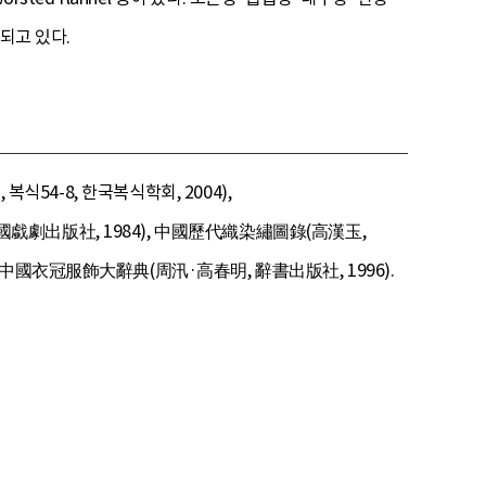
되고 있다.
식54-8, 한국복식학회, 2004),
戱劇出版社, 1984), 中國歷代織染繡圖錄(高漢玉,
 中國衣冠服飾大辭典(周汛·高春明, 辭書出版社, 1996).