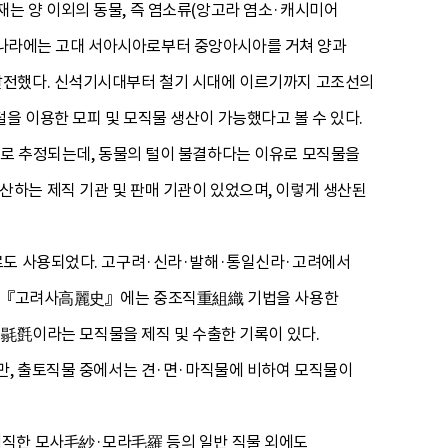
는 양 이외의 동물, 즉 염소류(앙고라 염소·캐시미어
 우리나라에는 고대 서아시아로부터 중앙아시아를 거쳐 양과
발전했다. 신석기시대부터 철기 시대에 이르기까지 고조선의
 이용한 모피 및 모직물 생산이 가능했다고 볼 수 있다.
으로 추정되는데, 동물의 털이 불결하다는 이유로 모직물을
하는 제직 기관 및 판매 기관이 있었으며, 이렇게 생산된
재로도 사용되었다. 고구려·신라·발해·통일신라·고려에서
다. 『고려사高麗史』에는 중조직重組織 기법을 사용한
㲪이라는 모직물을 제직 및 수출한 기록이 있다.
만, 출토직물 중에서는 견·면·마직물에 비하여 모직물이
제직한 모사毛紗·모라毛羅 등의 일반 직물 외에도