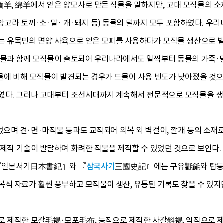
, 綿羊에서 얻은 양모사로 만든 직물을 말하지만, 고대 모직물의 소재
타(앙고라 토끼·소·말· 개·돼지 등) 동물의 털까지 모두 포함하였다.
는 유목민의 면양 사육으로 얻은 모피를 사용하다가 모직물 생산으로 
유물과 함께 모직물이 출토되어 우리나라에서도 일찍부터 동물의 가죽·털을
물에 비해 모직물이 발견되는 경우가 드물어 사용 빈도가 낮아졌을 것
였다. 그러나 고대부터 조선시대까지 계속해서 전문적으로 모직물을 생산
으며 견·면·마직물 등과도 교직되어 의복 외 벽걸이, 깔개 등의 소
 제직 기술이 발달하여 화려한 직물을 제직할 수 있었던 것으로 보인
 『일본서기日本書紀』와 『
삼국사기
三國史記』에는 구유氍毹와 탑등毾
복식 자료가 훨씬 풍부하고 모직물이 생산, 유통된 기록도 찾을 수 있지
로 제직한 모갈毛褐·모포毛布, 능직으로 제직한 사갈斜褐, 익직으로 