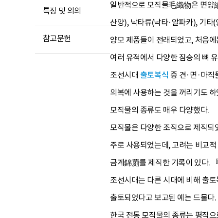
일반적으로 모직물毛織物은 면양緬羊
특징 및 의의
산양), 낙타류(낙타·알파카), 기
참고문헌
양모 제품들이 전래되었고, 처음에
여러 유적에서 다양한 짐승의 뼈 
조선시대
출토복식
중 견·면·마직
의복에 사용하는 것을 꺼리기도 하
모직물의 종류도 매우 다양했다.
모직물은 다양한 조직으로 제직되었
주로 사용되었는데, 고려는 비교적
금계錦罽를 제직한 기록이 있다.
조선시대는 다른 시대에 비해 출토
출토되었다고 보고된 예는 드물다.
한국 전통 모직물의 종류는 평직으