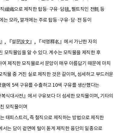
철직綴織으로 제직한 탑등·구유·담毯, 펠트직인 전氈 등
에는 모라, 깔개에는 주로 탑등·구유·담·전 등이
書』, 『설문說文』, 『석명釋名』에서 가난한 자의
 모직물임을 알 수 있다. 계수는 모직물을 제직한 후
 제직한 모직물로서 문양이 매우 아름답기 때문에 마치
물 중 거친 실로 제직한 것은 갈이며, 섬세하고 부드러운
唐에 5색 구유를 수출하고 10색 구유를 생산했다는
관복식대사전』에서 구유보다 더 섬세한 모직물이며, 기타의
거친 모직물이며
 태피스트리, 즉 철직으로 제직하는 방법으로 제직한
 담이 겉면에 털이 돋게 제직한 융단의 일종으로