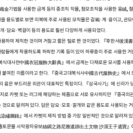
織金기법을 사용한 금계 등의 중조직 직물, 첨모조직을 사용한 융絨, 
물을 용도별로 보면 의복에 주로 사용된 모직물은 갈褐·계·융이고, 관모
개·담요·벽걸이 등의 용도로 훨씬 다양하게 사용되었다.
사용하여 제직한 것이며 거칠고 짧은 털로 짠 것이었다. 『후한서後漢
사람들에게 착용하도록 허락한 기록 등이 있어 하류층이 주로 사용한 거친
복식대사전中國衣冠服飾大辭典』에서 금계는 다채로운 모사를 사용하여
서 붙여진 이름이라고 한다. 『중국고대복식사中國古代服飾史』에서 모직
의 융은 부드러운 외관이 대표적인 특징이다. 『삼국사기』에 신라가 당
가지로 카펫 또는 러그에 해당하는 제품으로 서로 유사하지만 『중국의
는 것으로 알려져 있다. 담은 담요·모포·깔개와 같은 용도로 사용되는 
圖錄』에서 카펫의 제직 방법 중 가장 일반적인 것으로 알려져 있는
적출토문물 사막왕자유보絲綢之路尼雅遺跡出土文物 沙漠王子遺寶』에서는