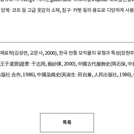
 양복·코트 등 고급 옷감의 소재, 침구·카펫 등의 용도로 다양하게 사용
학(김성련, 교문사, 2000), 한국 전통 모직물의 유형과 특성(장현주, 복
寶(趙豊·于志用, 藝紗隊, 2000), 中國古代服飾史(周石保, 中國
作, 1986), 中國染織史(吳淑生·田自兼, 人民出版社, 1986),
목록