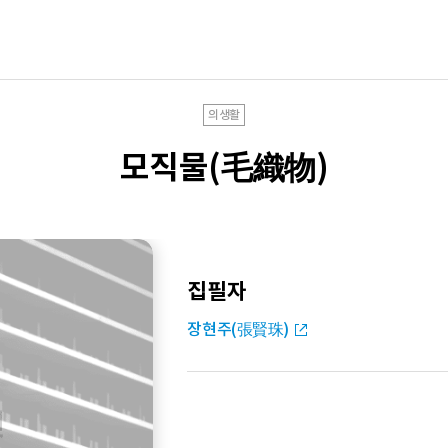
의생활
모직물(毛織物)
집필자
장현주(張賢珠)