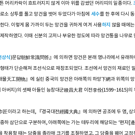
 튼 머리카락이 흐트러지지 않게 이마 위를 감쌌던 머리띠의 일종이다.
비로소 상투를 풀고 망건을 벗어 두었다가 아침에
세수
를 한 후에 다시 
한다. 이렇게 몸 가까이 두는 망건을 귀하게 여겨 사용
하지
않을 때에는
제작하였다. 이때 신분의 고저나 부유한 정도에 따라 망건통을 나무로
선상식
)문답朝鮮常識問答』에 의하면 망건은 본래 명나라에서 유래하여
 형태가 단순해져 조선식으로 재창조되었다. 조선에서 망건의 재료인 
물天工開物』에 실린 중국의 망건은 아래쪽의 하망下網과 위쪽의 망
 아버지)의 셋째 아들인 능창대군綾昌大君 이전李佺(1599~1615)의
匠이라고 하는데, 『경국대전經國大典』에 의하면 공조에 두 명, 상의
하 삼단으로 구분하여, 아래쪽에는 가는 테두리에 해당되는 ‘편자[邊子]’,
건을 착용할 때는 당줄을 졸라매 크기를 조절하였고, 그 당줄을 꿰어 고