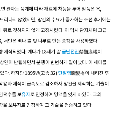
 관자는 품계에 따라 재료에 차등을 두어 일품은 옥,
 드러나지 않았지만, 망건의 수요가 증가하는 조선 후기에는
가 뒤로 젖혀지지 않게 고정시켰다. 이 역시 관자처럼 고급
, 서민은 뼈나 뿔 및 나무로 만든 풍잠을 사용하였다.
 제작되었다. 게다가 18세기 말
금난전권
禁難廛權이
상인이 난립하면서 분쟁이 빈번하게 일어났다. 이 세태를
 하지만 1895년(고종 32)
단발령
斷髮令이 내려진 후
 착용과 제작이 급속도로 감소하자 망건을 제작하는 기술이
 임덕수를 보
유자
로 인정하여 명맥을 잇게 하였다. 그의
향을 보유자로 인정하여 그 기술을 전승하고 있다.