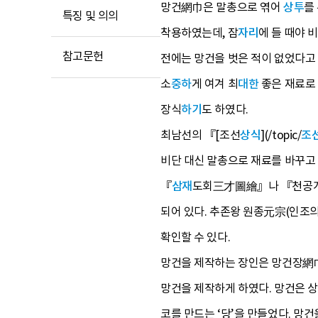
망건網巾은 말총으로 엮어
상투
를
특징 및 의의
착용하였는데, 잠
자리
에 들 때야 
참고문헌
전에는 망건을 벗은 적이 없었다고 
소
중하
게 여겨 최
대한
좋은 재료로 
장식
하기
도 하였다.
최남선의 『[조선
상식
](/topic/
조
비단 대신 말총으로 재료를 바꾸고
『
삼재
도회三才圖繪』나 『천공개
되어 있다. 추존왕 원종元宗(인조의
확인할 수 있다.
망건을 제작하는 장인은 망건장網巾
망건을 제작하게 하였다. 망건은 상중
코를 만드는 ‘당’을 만들었다. 망