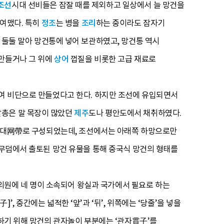
조선
시대 선비들은 잠잘 때를 제외하고 일상에서 늘 망건을
동여맸다. 특히
정조
는 병을
조리
하는 중이라도 잠자기
 둘둘 말아 망건통에 넣어 보관하였고, 망건통 역시
 만들거나 그 위에
상어
껍질을 비롯한 고급 재료로
 비단으로 만들었다고 한다. 하지만 조선에 유입되면서
말총은 말 목장이 많았던
제주
도나 평안도에서 채취하였다.
대网帶로 구성되었는데, 조선에서는 아래쪽 하망으로만
 무덤에서 출토된 망건 유물을 통해 중국식 망건의 형태를
원에 네 명이 소속되어 왕실과 국가에서 필요로 하는
 중간에는 넓적한 ‘앞’과 ‘뒤’, 위쪽에는 ‘당줄’을 넣을
정하기 위해 망건의 관자놀이 부분에는 ‘관자貫子’를