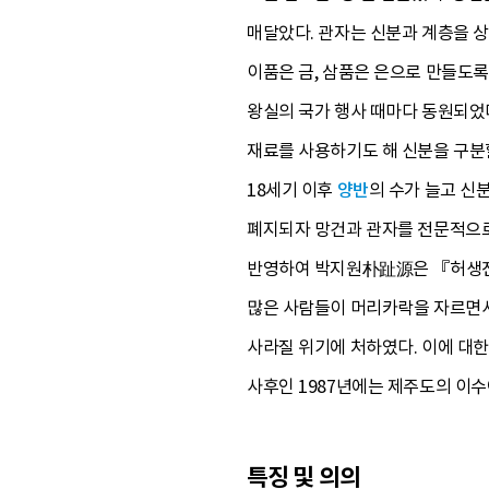
매달았다. 관자는 신분과 계층을 
이품은 금, 삼품은 은으로 만들도
왕실의 국가 행사 때마다 동원되었다
재료를 사용하기도 해 신분을 구분할
18세기 이후
양반
의 수가 늘고 신
폐지되자 망건과 관자를 전문적으
반영하여 박지원朴趾源은 『허생전許
많은 사람들이 머리카락을 자르면서
사라질 위기에 처하였다. 이에 대한
사후인 1987년에는 제주도의 이수
특징 및 의의