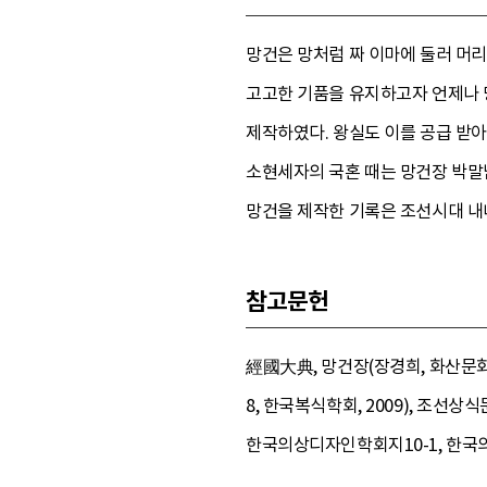
망건은 망처럼 짜 이마에 둘러 머
고고한 기품을 유지하고자 언제나 
제작하였다. 왕실도 이를 공급 받아
소현세자의 국혼 때는 망건장 박말
망건을 제작한 기록은 조선시대 내내
참고문헌
經國大典, 망건장(장경희, 화산문화, 
8, 한국복식학회, 2009), 조선상
한국의상디자인학회지10-1, 한국의상