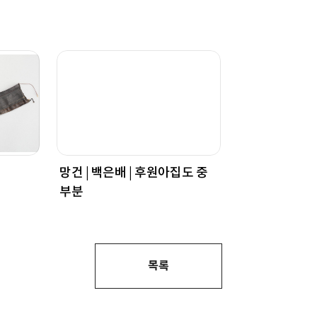
망건 | 백은배 | 후원아집도 중
부분
목록