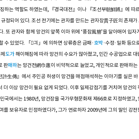
상징하는 역할도 하였는데, 『경국대전』이나 『조선부朝鮮賻』에 따르면
록 규정되어 있다. 조선 전기에는 관자를 만드는 관자장貫子匠의 존재가
. 또 관자와 함께 망건의 앞쪽 이마 위에 ‘풍잠風簪’을 달아매어 입자
 수 있었다. 「긔」에 의하면 상류층은 금패·
호박
·수정·밀화 등으로
분제
도가
해이해짐에 따라 망건의 수요가 많아졌고, 민간 수공업으로 대량
로 판
매하
는 망건전網巾廛이 비약적으로 늘었고, 개인적으로 판매하는 
生傳』에서 주인공 허생이 망건을 매점매석하는 이야기를 실은 바 있다.
 더 이상 망건이 필요 없게 되었다. 이후 일제강점기를 거치며 망건의
민국에서는 1980년, 망건장을 국가무형문화재 제66호로 지정하였고,
여를 보유자로 인정하였다가, 그가 연로하자 2009년에 그의 딸인 강전