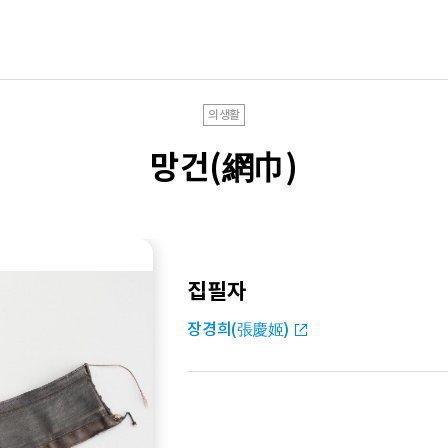
의생활
망건(網巾)
집필자
장경희(張慶姬)