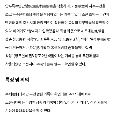
압두록목면단령鴨頭綠木綿團領을 착용하며, 가동歌童이 자주두건을
쓰고 녹주단령綠紬團領을 착용하였다는 기록이 있어 조선 초에는 두건이
단령과 함께 조선시대 궁중 악인이 착용하던 복식의 일부였음을 확인할 수
있다. 이외에도 “왕세자가 입학했을 때 학생의 옷으로 세조대細絛帶를
갖춘 청금靑衿 착용”(영조실록 권55 영조 18년 3월), “차비 별감差備別監
등이 거둥하거나 파문把門할 때 홍색직령紅色直領이나 철릭
착용”(정조실록 권5 정조 2년 4월)이라는 기록을 통해 두건과 함께
착용되었던 조선시대 포袍의 종류 일부도 확인할 수 있다.
특징 및 의의
복제服制에서만 두건 관련 기록이 확인되는 고려시대에 비해
조선시대에는 다양한 상황의 기록이 남아 있어, 이 시기에 두건의 사회적
기능이 확대되었음을 알 수 있다.