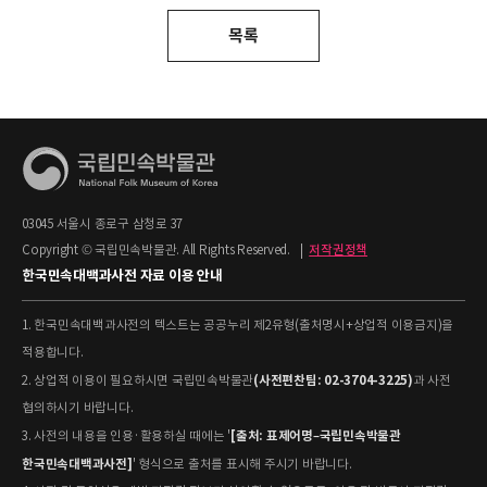
목록
03045 서울시 종로구 삼청로 37
Copyright © 국립민속박물관. All Rights Reserved.
|
저작권정책
한국민속대백과사전 자료 이용 안내
1. 한국민속대백과사전의 텍스트는 공공누리 제2유형(출처명시+상업적 이용금지)을
적용합니다.
(사전편찬팀: 02-3704-3225)
2. 상업적 이용이 필요하시면 국립민속박물관
과 사전
협의하시기 바랍니다.
[출처: 표제어명–국립민속박물관
3. 사전의 내용을 인용·활용하실 때에는 '
한국민속대백과사전]
' 형식으로 출처를 표시해 주시기 바랍니다.