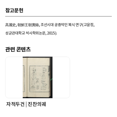
참고문헌
高麗史, 朝鮮王朝實錄, 조선시대 궁중악인 복식 연구(고윤정,
성균관대학교 석사학위논문, 2015).
관련 콘텐츠
자적두건 | 진찬의궤