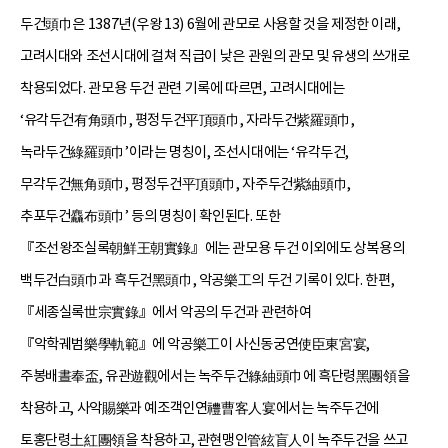
두건頭巾은 1387년(우왕 13) 6월에 관모로 사용할 것을 제정한 이래,
고려시대와 조선시대에 걸쳐 직급이 낮은 관원의 관모 및 유생의 쓰개로
착용되었다. 관모용 두건 관련 기록에 따르면, 고려시대에는
‘유각두건有角頭巾, 평정두건平頂頭巾, 자라두건紫羅頭巾,
녹라두건綠羅頭巾’이라는 명칭이, 조선시대에는 ‘유각두건,
무각두건無角頭巾, 평정두건平頂頭巾, 자주두건紫紬頭巾,
추포두건麤布頭巾’ 등의 명칭이 확인된다. 또한
『조선왕조실록朝鮮王朝實錄』에는 관모용 두건 이외에도 상복용의
백두건白頭巾과 흑두건黑頭巾, 악공樂工의 두건 기록이 있다. 한편,
『세종실록世宗實錄』에서 악공의 두건과 관련하여
『악학궤범樂學軌範』에 악공樂工이 사신동궁연使臣東宮宴,
주봉배晝奉盃, 유관遊觀에서는 녹주두건綠紬頭巾에 흑단령黑團領을
착용하고, 사악賜樂과 예조객인연禮曹客人宴에서는 녹주두건에
토홍단령土紅團領을 착용하고, 관현맹인管絃盲人이 녹주두건을 쓰고