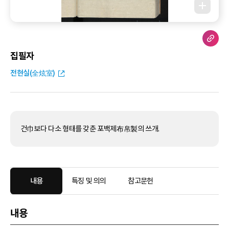
집필자
전현실(全炫室)
건巾보다 다소 형태를 갖춘 포백제布帛製의 쓰개.
내용
특징 및 의의
참고문헌
내용