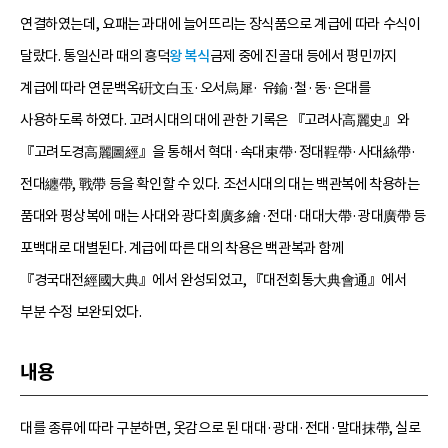
연결하였는데, 요패는 과대에 늘어뜨리는 장식품으로 계급에 따라 수식이
달랐다. 통일신라 때의 흥덕
왕 복식
금제 중에 진골대 등에서 평민까지
계급에 따라 연문백옥硏文白玉·오서烏犀· 유鍮·철·동·은대를
사용하도록 하였다. 고려시대의 대에 관한 기록은 『고려사高麗史』와
『고려도경高麗圖經』을 통해서 혁대·속대束帶·정대鞓帶·사대絲帶·
전대纏帶, 戰帶 등을 확인할 수 있다. 조선시대의 대는 백관복에 착용하는
품대와 평상복에 매는 사대와 광다회廣多繪·전대·대대大帶·광대廣帶 등
포백대로 대별된다. 계급에 따른 대의 착용은 백관복과 함께
『경국대전經國大典』에서 완성되었고, 『대전회통大典會通』에서
부분 수정 보완되었다.
내용
대를 종류에 따라 구분하면, 옷감으로 된 대대·광대·전대·말대抹帶, 실로