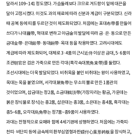
달라서 109~141 정도였다. 가슴둘레보다 크므로 겨드랑이 밑에 대끈을
달아 고정시켰다. 이것도 과의 재료에 따라 신분과 계급이 구분되었다. 신라
때 공복 등에 띠를 두르던 것이 제도화되었다. 처음에는 포대布帶를 만들어
쓰다가 나대羅帶, 혁대로 변하고 야금술의 발달에 따라 금·은·동으로 만든
금대金帶·은대銀帶·동대銅帶·옥대 등을 착용하였다. 고려시대에도
계급에 따라 제도화되어, 대체로 3·4품의 근시近侍 이상은 금대, 5·6품의
조관朝官은 검은 가죽으로 만든 각대(흑각속대黑角束帶)를 둘렀다.
조선시대에는 더욱 발달되었다. 비취옥을 붙인 비취대는 왕이 사용하였고,
옥대는 옥을 붙였으며, 서각대犀角帶는 무소의 뿔로 만든 1품관의
것이었으며, 삽금대는 정2품, 소금대鶴頂帶(가장자리는 황금, 가운데는
붉은 장식물로 장식)는 종2품, 삽은대는 종3품, 소은대는 종4품, 흑각대는
종5~6품, 오각대烏角帶는 정7품~종9품이 사용하였다.
과대는 전형적으로 요패와 함께 4세기경에 성행하였다. 처음에는 가죽띠·
천띠·비단띠 등에 금속제의 환부심엽형과판鐶付心葉形銙板을 장식하고,