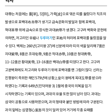
역사
대帶는 처음에는 풀[草], 깃[羽], 가죽[皮]으로 엮은 띠를 둘렀다가 직조의
발생으로 포백대布帛帶가 생기고 금속문화의 발달과 함께 포백대,
혁대革帶 위에 금속으로 장식한 과대銙帶가 생겼다. 고구려 벽화와 문헌에
의하면, 저고리인 유襦나
두루마기
인 포袍의 허리에 포백대를 둘렀음을 알
수 있다. 백제는 260년(고이왕 27)에 신분에 따라 띠의 색을 달리해 7품은
자대紫帶, 8품은 조대皂帶, 9품은 적대赤帶, 10품은 청대靑帶,
11~12품은 황대黃帶, 13~16품은 백대白帶를 띠었다고 한다. 고구려
고분벽화에도 저고리와 두루마기 위에 포백대를 맨 그림이 많다. 신라는
진평왕이 즉위한 해인 579년에 상황上皇이 왕에게 옥대玉帶를 받으라
하였다는 기록과 649년(진덕여왕 3) 1월에 중국의 의복을 입기
시작하였다는 기록이 있으며, 과대의 유물 또한 많이 남아 있다. 과대는
삼국이 공통으로 사용하였으며, 과의 형태와 붙인 방법에 따라 구분된다.
과의 밑에는 심엽형心葉形의 것이 달려 있어 거기에 각종 요패를