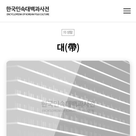
의생활
대(帶)