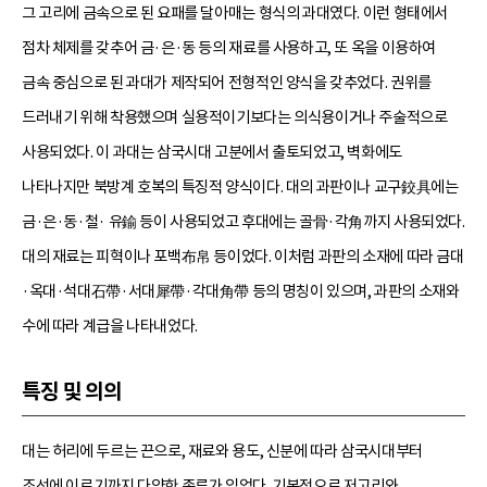
그 고리에 금속으로 된 요패를 달아매는 형식의 과대였다. 이런 형태에서
점차 체제를 갖추어 금·은·동 등의 재료를 사용하고, 또 옥을 이용하여
금속 중심으로 된 과대가 제작되어 전형적인 양식을 갖추었다. 권위를
드러내기 위해 착용했으며 실용적이기보다는 의식용이거나 주술적으로
사용되었다. 이 과대는 삼국시대 고분에서 출토되었고, 벽화에도
나타나지만 북방계 호복의 특징적 양식이다. 대의 과판이나 교구鉸具에는
금·은·동·철· 유鍮 등이 사용되었고 후대에는 골骨·각角까지 사용되었다.
대의 재료는 피혁이나 포백布帛 등이었다. 이처럼 과판의 소재에 따라 금대
·옥대·석대石帶·서대犀帶·각대角帶 등의 명칭이 있으며, 과판의 소재와
수에 따라 계급을 나타내었다.
특징 및 의의
대는 허리에 두르는 끈으로, 재료와 용도, 신분에 따라 삼국시대부터
조선에 이르기까지 다양한 종류가 있었다. 기본적으로 저고리와