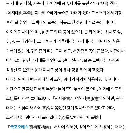
짠 사대·광다회, 가죽이나 견 위에 금속제 과를 붙인 각대(속대)·정대
(야자대也字帶), 금속제 요패가 늘어진 과대가 있다. 고분벽화에서 가장
흔히 볼 수 있는 포백대의 모습은 직물로 된 것인데 주로 좁은 띠이다.
이외에도 사대(실띠), 넓은 폭의 띠 등이 있으며, 옷 위에 매는 위치도 앞,
뒤, 옆 등 다양하다. 고구려 관계 기록에서는 자라대라는 비단대의 착용
기록이 있는데, 귀인층의 띠는 폭이 넓고, 서민층은 폭이 좁았다. 시종이나
마부 같은 천민은 사대를 띠었다고 한다. 신라 유물 중 포백대는 사신과
김유신 묘 12지신상과 이차돈 상이 유나 장유 위에 매고 있다.
대대는 왕이나 백관의 제복과 조복, 왕비의 적의에 착용하였다. 견이나
비단으로 만들었고 허리 부분과 늘어트린 부분이 있으며, 여기에 실로 짠
조組를 더하여 늘어뜨렸다. 『진서晉書』 여복지輿服志에 의하면, 원래
대대는 신紳이라 하여 홀笏을 꽂았던 것이 점차 변형되었다고 한다.
조선에서는 명나라 제도와 같이 수綬를 달아 허리에 둘렀다.
『
국조오례의
國朝五禮儀』 서례에 의하면, 왕이 면복에 착용하는 대대는