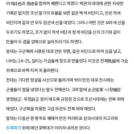
비색緋色과 증繒을 합하여 꿰맨다고 하였다. 백관의 대대에 관한 자세한
기록은 없지만 조선 말기의 유물을 보면 겉은 백색 비단이고, 안은 적색
비단이며 겉과 안 모두 검은색 선을 대었다. 그러나 어떤 것은 보라색 선을
두르기도 하였고, 조가 없이 적색 비단과 청색 비단을 신의 크기와 같이
만들어 두 겹을 양쪽으로 늘어뜨리기도 하였다.
광대는 구군복에 사용된 대로 안은 무명, 겉은 비단으로 하여 심을 넣고,
너비는 14~15, 길이는 가슴둘레 정도로 만들었다. 이것은 전복戰服에 가슴
위쪽으로 바짝 치켜 꼭 졸라맨다.
전대는 기다란 헝겊을 사선으로 돌려가며 박아 만든 대로 전시에는
군졸들이 쌀을 넣었다는 말도 전해온다. 고려 말에 순군巡軍·나장螺匠·
영정領正·위정尉正 등이 매도록 규정된 것으로 조선시대에는 전복 위에
매었다. 구군복을 착용한 고급 무관도 전복 위에 매었다.
말대는 다듬은 흰 명주로 꿰매어 만든 허리띠로 삼국시대의 저고리와
두루마기
위에 매던 포백대가 이어져 내려온 것이다.