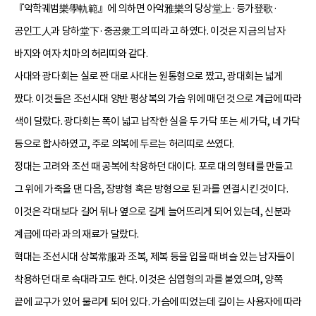
『악학궤범樂學軌範』에 의하면 아악雅樂의 당상堂上·등가登歌·
공인工人과 당하堂下·중공衆工의 띠라고 하였다. 이것은 지금의 남자
바지와 여자 치마의 허리띠와 같다.
사대와 광다회는 실로 짠 대로 사대는 원통형으로 짰고, 광대회는 넓게
짰다. 이것들은 조선시대 양반 평상복의 가슴 위에 매던 것으로 계급에 따라
색이 달랐다. 광다회는 폭이 넓고 납작한 실을 두 가닥 또는 세 가닥, 네 가닥
등으로 합사하였고, 주로 의복에 두르는 허리띠로 쓰였다.
정대는 고려와 조선 때 공복에 착용하던 대이다. 포로 대의 형태를 만들고
그 위에 가죽을 댄 다음, 장방형 혹은 방형으로 된 과를 연결시킨 것이다.
이것은 각대보다 길어 뒤나 옆으로 길게 늘어뜨리게 되어 있는데, 신분과
계급에 따라 과의 재료가 달랐다.
혁대는 조선시대 상복常服과 조복, 제복 등을 입을 때 벼슬 있는 남자들이
착용하던 대로 속대라고도 한다. 이것은 심엽형의 과를 붙였으며, 양쪽
끝에 교구가 있어 물리게 되어 있다. 가슴에 띠었는데 길이는 사용자에 따라