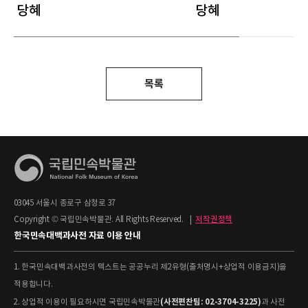
당혜
당혜
목록
03045 서울시 종로구 삼청로 37
Copyright © 국립민속박물관. All Rights Reserved.
|
저작권정책
한국민속대백과사전 자료 이용 안내
1. 한국민속대백과사전의 텍스트는 공공누리 제2유형(출처명시+상업적 이용금지)을
적용합니다.
(사전편찬팀: 02-3704-3225)
2. 상업적 이용이 필요하시면 국립민속박물관
과 사전