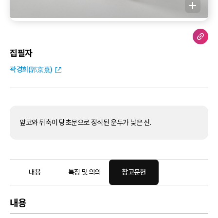
집필자
곽경희(郭京熹)
앞코와 뒤축이 당초문으로 장식된 운두가 낮은 신.
내용
특징 및 의의
참고문헌
내용