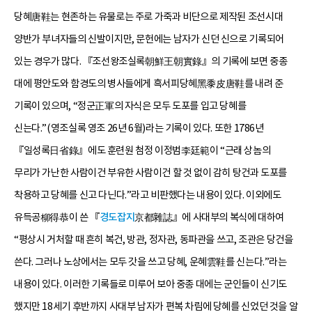
당혜唐鞋는 현존하는 유물로는 주로 가죽과 비단으로 제작된 조선시대
양반가 부녀자들의 신발이지만, 문헌에는 남자가 신던 신으로 기록되어
있는 경우가 많다. 『조선왕조실록朝鮮王朝實錄』의 기록에 보면 중종
대에 평안도와 함경도의 병사들에게 흑서피당혜黑黍皮唐鞋를 내려 준
기록이 있으며, “정군正軍의 자식은 모두 도포를 입고 당혜를
신는다.”(영조실록 영조 26년 6월)라는 기록이 있다. 또한 1786년
『일성록日省錄』에도 훈련원 첨정 이정범李廷範이 “근래 상놈의
무리가 가난한 사람이건 부유한 사람이건 할 것 없이 감히 탕건과 도포를
착용하고 당혜를 신고 다닌다.”라고 비판했다는 내용이 있다. 이외에도
유득공柳得恭이 쓴 『
경도잡지
京都雜誌』에 사대부의 복식에 대하여
“평상시 거처할 때 흔히 복건, 방관, 정자관, 동파관을 쓰고, 조관은 당건을
쓴다. 그러나 노상에서는 모두 갓을 쓰고 당혜, 운혜雲鞋를 신는다.”라는
내용이 있다. 이러한 기록들로 미루어 보아 중종 대에는 군인들이 신기도
했지만 18세기 후반까지 사대부 남자가 편복 차림에 당혜를 신었던 것을 알