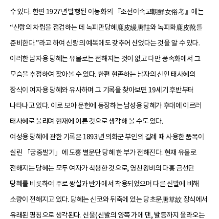
수 있다. 한편 1927년 발행된 이능화의 『조선여속고朝鮮女俗考』에는
“신랑의 차림을 점검하는 데 녹피만당혜鹿皮縵唐鞋와 녹피화鹿皮靴를
준비한다.”라고 하여 신랑의 예복에도 갖추어 신었다는 것을 알 수 있다.
이러한 남자용 당혜는 유물로는 전해지는 것이 없고 다만 풍속화에서 그
모습을 추정하여 찾아볼 수 있다. 한편 현존하는 남자의 신인 태사혜의
장식이 여자용 당혜와 유사하며 그 기록을 찾아보면 19세기 후반부터
나타나고 있다. 이로 보아 문헌에 등장하는 남성용 당혜가 후대에 이르러
태사혜로 불리며 현재에 이른 것으로 생각해 볼 수도 있다.
여성용 당혜에 관한 기록은 1893년 의화군 부인의 길례 때 사용한 품목이
실린 「궁중발기」에 도홍 별문단 당혜 한 부가 전해진다. 현재 유물로
전해지는 당혜는 모두 여자가 착용한 것으로, 영친왕비의 다홍 금선단
당혜를 비롯하여 주로 왕실과 반가에서 착용되었으며 다른 신발에 비해
소량이 전해지고 있다. 당혜는 신코와 뒤축에 있는 당초문唐草紋 장식에서
유래된 명칭으로 생각된다. 신울(신발의 양쪽 가에 댄, 발등까지 올라오는