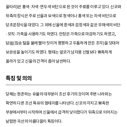
울타리)은 홍색·자색·연두색 비단으로 된 것이 주류를 이루고 있다. 신코와
뒤축의 장식은 주로 신울과 보색으로 청색이나 홍색 또는 자색 비단으로
당초문장식을 대었다. 그 외에 신울에 흰색과 검정색과 같은 무채색의 비단
·모직·가죽을 사용하기도 하였다. 안창은 가죽으로 마감하기도 하였고,
담毯(짐승 털을 물에 빨아 짓이겨 평평하고 두툼하게 만든 조각)을 덧대어
보온성을 높이기도 하였다. 형태는 앞코가 남자용 신발보다 뾰족하게
올라가 있고 신울의 간격이 좁아 날씬하다.
특징 및 의의
당혜는 현존하는 유물의 대부분이 조선 후기의 것이며 주변 나라와는
확연히 다른 조선 특유의 형태미를 나타낸다. 신코의 각지고 뾰족한
부분에서부터 시작하여 신울에서 급격히 낮아졌다가 뒤축으로 이어지는
날렵한 곡선의 아름다움이 특징이다.