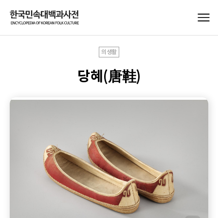
의생활
당혜(唐鞋)