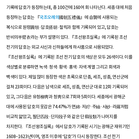
기록에 답호가 등장하는데, 총 100건에 160여 회 나타난다. 세종 대에 처음
등장하는 답호는 『
국조오례의
國朝五禮儀』에 습襲에 사용되는
복식으로 원령圓領·답호搭胡·철릭과 함께 기록되어 있고, 답호는
반비의半臂衣라는 부가 설명이 있다. 『조선왕조실록』에 기록된 조선
전기의 답호는 외교 사신과 신하들에게 하사품으로 사용되었다.
『조선왕조실록』에 기록된 조선 전기 답호의 색상은 모두 26색이다. 이를
색상별로 분류하면 녹색·청색·황색·홍색·자색 계열 그리고 회색과
백색이 있다. 제일 많이 등장한 색은 초록으로 단종, 세조, 성종, 연산군에
걸쳐 23회이다. 다음은 남색으로 세조, 성종, 연산군 대로 12회 기록되어
있고, 그다음은 유청柳靑과 청靑으로 7회와 5회이다. 세종에서 광해군
대에 사용된 답호의 옷감은 74.47%가 면綿·저紵·주紬·사紗·라羅처럼
비교적 얇았고, 필단匹段·단자段子와 같은 단류段類가 나머지를
차지한다. 『조선왕조실록』에서 답호가 기록된 시기는 광해군 재위기인
1608~1623년이며, 영조 이후에 ‘답호’가 다시 등장한다. 조선 전기