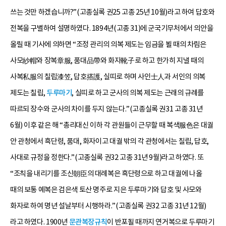
쓰는 것만 하겠습니까?”(고종실록 권25 고종 25년 10월)라고 하여 답호와
전복을 구별하여 설명하였다. 1894년(고종 31)에 군국기무처에서 의안을
올릴 때 기사에 의하면 “조정 관리의 의복 제도는 임금을 뵐 때의 차림은
사모紗帽와 장복章服, 품대品帶와 화자靴子로 하고 한가히 지낼 때의
사복私服의 칠립漆笠, 답호搭護, 실띠로 하며 사인士人과 서인의 의복
제도는 칠립,
두루마기
, 실띠로 하고 군사의 의복 제도는 근래의 규례를
따르되 장수와 군사의 차이를 두지 않는다.”(고종실록 권31 고종 31년
6월) 이후 같은 해 “총리대신 이하 각 관원들이 근무할 때 복색服色은 대궐
안 관청에서 흑단령, 품대, 화자이고 대궐 밖의 각 관청에서는 칠립, 답호,
사대로 규정을 정한다.”(고종실록 권32 고종 31년 9월)라고 하였다. 또
“조칙을 내리기를 조신朝臣의 대례복은 흑단령으로 하고 대궐에 나올
때의 보통 예복은 검은색 토산 명주로 지은 두루마기와 답호 및 사모와
화자로 하여 명년 설날부터 시행하라.”(고종실록 권32 고종 31년 12월)
라고 하였다. 1900년
문관복장규칙
이 반포될 때까지 연거복으로 두루마기