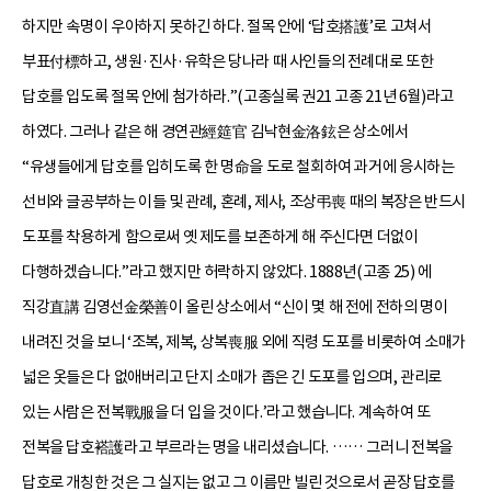
하지만 속명이 우아하지 못하긴 하다. 절목 안에 ‘답호搭護’로 고쳐서
부표付標하고, 생원·진사·유학은 당나라 때 사인들의 전례대로 또한
답호를 입도록 절목 안에 첨가하라.”(고종실록 권21 고종 21년 6월)라고
하였다. 그러나 같은 해 경연관經筵官 김낙현金洛鉉은 상소에서
“유생들에게 답호를 입히도록 한 명命을 도로 철회하여 과거에 응시하는
선비와 글공부하는 이들 및 관례, 혼례, 제사, 조상弔喪 때의 복장은 반드시
도포를 착용하게 함으로써 옛 제도를 보존하게 해 주신다면 더없이
다행하겠습니다.”라고 했지만 허락하지 않았다. 1888년(고종 25) 에
직강直講 김영선金榮善이 올린 상소에서 “신이 몇 해 전에 전하의 명이
내려진 것을 보니 ‘조복, 제복, 상복喪服 외에 직령 도포를 비롯하여 소매가
넓은 옷들은 다 없애버리고 단지 소매가 좁은 긴 도포를 입으며, 관리로
있는 사람은 전복戰服을 더 입을 것이다.’라고 했습니다. 계속하여 또
전복을 답호褡護라고 부르라는 명을 내리셨습니다. …… 그러니 전복을
답호로 개칭한 것은 그 실지는 없고 그 이름만 빌린 것으로서 곧장 답호를