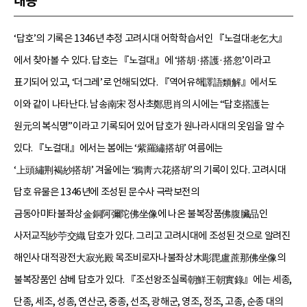
내용
‘답호’의 기록은 1346년 추정 고려시대 어학학습서인 『노걸대老乞大』
에서 찾아볼 수 있다. 답호는 『노걸대』에 ‘搭胡·搭護·搭忽’이라고
표기되어 있고, ‘더그레’로 언해되었다. 『역어유해譯語類解』에서도
이와 같이 나타난다. 남송南宋 정사초鄭思肖의 시에는 “답호搭護는
원元의 복식명”이라고 기록되어 있어 답호가 원나라시대의 옷임을 알 수
있다. 『노걸대』에서는 봄에는 ‘紫羅繡搭胡’ 여름에는
‘上頭繡荆褐紗搭胡’ 겨울에는 ‘鴉靑六花搭胡’의 기록이 있다. 고려시대
답호 유물은 1346년에 조성된 문수사 극락보전의
금동아미타불좌상金銅阿彌陀佛坐像에 나온 불복장품佛腹臟品인
사저교직紗苧交織 답호가 있다. 그리고 고려시대에 조성된 것으로 알려진
해인사 대적광전大寂光殿 목조비로자나불좌상木彫毘盧蔗那佛坐像의
불복장품인 삼베 답호가 있다. 『조선왕조실록朝鮮王朝實錄』에는 세종,
단종, 세조, 성종, 연산군, 중종, 선조, 광해군, 영조, 정조, 고종, 순종 대의