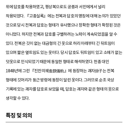
위에 답호를 착용하였고, 평상복으로도 궁중과 서민에게서 널리
착용되었다. 『고종실록』에는 전복과 답호의 명칭에 대해 논의가 있었던
것으로 당시 전복과 답호는 형태가 유사했으나 정확한 형태가 확정된 것은
아니었다. 하지만 전복과 답호를 구별하려는 노력이 계속되었음을 알 수
있다. 전복은 깃이 없는 대금형의 긴 옷으로 허리 아래부터 긴 뒤트임이
있으며 짧은 옆트임도 있는 옷이다. 당시 답호도 뒤트임이 있고 소매가 없는
덧옷으로 인식되었기 때문에 동일한 형태로 해석하였다. 헌종 대인
1848년에 그린 『진찬의궤進饌儀軌』에 등장하는 괘자掛子는 전복
형태에 깃머리가 둥근 방령에 동정이 달린 옷이다. 그러므로 순조 국상
기록에 있는 괘자를 답호로 보았을 때, 답호는 괘자와 같은 형태의 옷으로
생각할 수 있다.
특징 및 의의