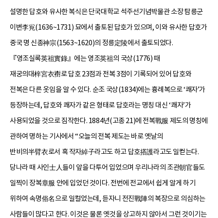
설명한 답호와 유사한 복식은 단국대학교 석주선기념박물관 소장 탐릉군
이변李㝸(1636~1731) 묘에서 출토된 답호가 있으며, 이와 유사한 답호가
중국 명 신종神宗(1563~1620)의 정릉定陵에서 출토되었다.
『영조실록英祖實錄』에는 영조英祖의 국상(1776) 때
재궁의대梓宮衣襨로 답호 23점과 전복 3점이 기록되어 있어 답호와
전복은 다른 옷임을 알 수 있다. 순조 국상(1834)에는 흉례복으로 ‘쾌자’가
등장하는데, 답호와 쾌자가 같은 형태로 답호라는 명칭 대신 ‘쾌자’가
사용되었을 것으로 짐작한다. 1884년(고종 21)에 전복戰服 제도의 명칭에
관하여 명하는 기사에서 “오늘의 전복 제도는 바로 옛날의
반비의半臂衣로서 혹 작자綽子라고도 하고 답호搭護라고도 일컫는다.
당나라 때 사인士人들이 앞을 다투어 입었으며 우리나라의 조관朝官들도
일찍이 장복章服 안에 입었던 것이다. 전번에 전교에서 쉽게 알게 하기
위하여 속명俗名으로 일컬었는데, 듣자니 전진戰陣의 복장으로 의심하는
사람들이 많다고 한다. 이것은 물론 옛것을 상고하지 않아서 그런 것이기는