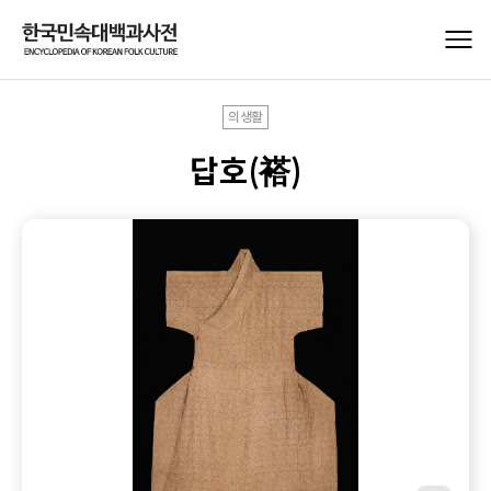
의생활
답호(褡)