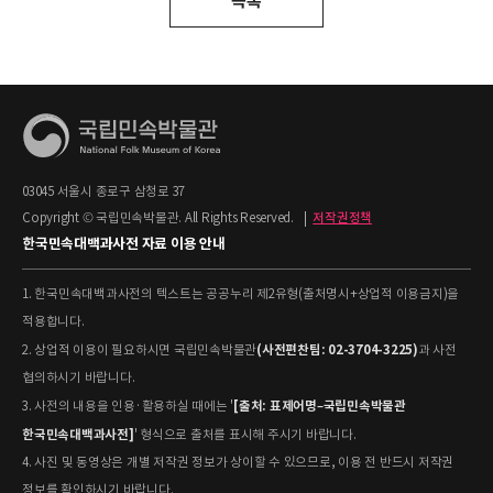
목록
03045 서울시 종로구 삼청로 37
Copyright © 국립민속박물관. All Rights Reserved.
|
저작권정책
한국민속대백과사전 자료 이용 안내
1. 한국민속대백과사전의 텍스트는 공공누리 제2유형(출처명시+상업적 이용금지)을
적용합니다.
(사전편찬팀: 02-3704-3225)
2. 상업적 이용이 필요하시면 국립민속박물관
과 사전
협의하시기 바랍니다.
[출처: 표제어명–국립민속박물관
3. 사전의 내용을 인용·활용하실 때에는 '
한국민속대백과사전]
' 형식으로 출처를 표시해 주시기 바랍니다.
4. 사진 및 동영상은 개별 저작권 정보가 상이할 수 있으므로, 이용 전 반드시 저작권
정보를 확인하시기 바랍니다.