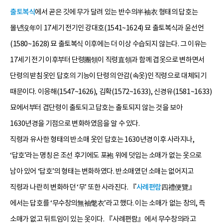
출토복식
에서 곧은 깃에 무가 달려 있는 반수의半袖衣 형태의 답호는
몰년沒年이 17세기 전기인 강대호(1541~1624) 묘 출토복식과 윤선언
(1580~1628) 묘 출토복식 이후에는 더 이상 수습되지 않는다. 그 이유는
17세기 전기 이후부터 단령團領이 직령直領과 함께 겹옷으로 변하면서
단령의 받침옷인 답호의 기능이 단령의 안감(속옷)인 직령으로 대체되기
때문이다. 이응해(1547~1626), 김확(1572~1633), 신경유(1581~1633)
묘에서부터 겹단령이 출토되고 답호는 출토되지 않는 것을 보아
1630년경을 기점으로 변화하였음을 알 수 있다.
직령과 유사한 형태의 반소매 옷인 답호는 1630년경 이후 사라지나,
‘답호’라는 명칭은 조선 후기에도 포袍 위에 덧입는 소매가 없는 옷으로
남아 있어 ‘답호’의 형태는 변화하였다. 반소매였던 소매는 없어지고
직령과 나란히 변화하던 ‘무’ 또한 사라진다. 『
사례편람
四禮便覽』
에서는 답호를 ‘무수창의無袖氅衣’라고 했다. 이는 소매가 없는 창의, 즉
소매가 없고 뒤트임이 있는 옷이다. 『사례편람』에서 무수창의라고