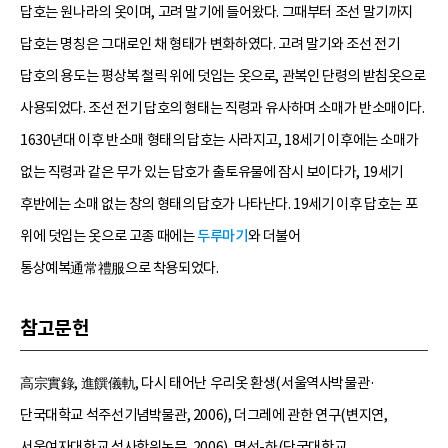
답호는 원나라의 옷이며, 고려 말기에 들어왔다. 그때부터 조선 말기까지
답호는 명칭은 그대로인 채 형태가 변화하였다. 고려 말기와 조선 전기
답호의 용도는 평상복 철릭 위에 덧입는 옷으로, 관복인 단령의 받침옷으로
사용되었다. 조선 전기 답호의 형태는 직령과 유사하며 소매가 반소매이다.
1630년대 이후 반소매 형태의 답호는 사라지고, 18세기 이후에는 소매가
없는 직령과 같은 무가 있는 답호가 출토유물에 잠시 보이다가, 19세기
후반에는 소매 없는 창의 형태의 답호가 나타난다. 19세기 이후 답호는 포
위에 덧입는 옷으로 고종 때에는
두루마기
와 더불어
통상예복通常禮服으로 착용되었다.
참고문헌
高宗實錄, 進饌儀軌, 다시 태어난 우리옷 환생(서울역사박물관·
단국대학교 석주선기념박물관, 2006), 더그레에 관한 연구(변지연,
서울여자대학교 석사학위논문, 2006), 명선-하(단국대학교