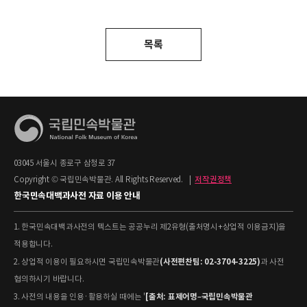
목록
03045 서울시 종로구 삼청로 37
Copyright © 국립민속박물관. All Rights Reserved.
|
저작권정책
한국민속대백과사전 자료 이용 안내
1. 한국민속대백과사전의 텍스트는 공공누리 제2유형(출처명시+상업적 이용금지)을
적용합니다.
(사전편찬팀: 02-3704-3225)
2. 상업적 이용이 필요하시면 국립민속박물관
과 사전
협의하시기 바랍니다.
[출처: 표제어명–국립민속박물관
3. 사전의 내용을 인용·활용하실 때에는 '