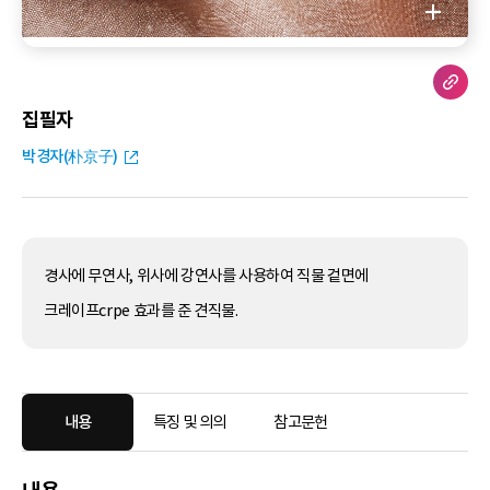
집필자
박경자(朴京子)
경사에 무연사, 위사에 강연사를 사용하여 직물 겉면에
크레이프crpe 효과를 준 견직물.
내용
특징 및 의의
참고문헌