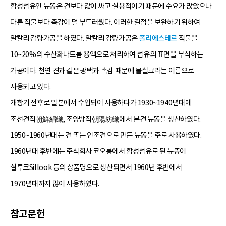
합성섬유인 뉴똥은 견보다 값이 싸고 실용적이기 때문에 수요가 많았으나
다른 직물보다 촉감이 덜 부드러웠다. 이러한 결점을 보완하기 위하여
알칼리 감량가공을 하였다. 알칼리 감량가공은
폴리에스테르
직물을
10~20%의 수산화나트륨 용액으로 처리하여 섬유의 표면을 부식하는
가공이다. 천연 견과 같은 광택과 촉감 때문에 물실크라는 이름으로
사용되고 있다.
개항기 전후로 일본에서 수입되어 사용하다가 1930~1940년대에
조선견직朝鮮絹織, 조양방직朝陽紡織에서 본견 뉴똥을 생산하였다.
1950~1960년대는 견 또는 인조견으로 만든 뉴똥을 주로 사용하였다.
1960년대 후반에는 주식회사 코오롱에서 합성섬유로 된 뉴똥이
실루크Sillook 등의 상품명으로 생산되면서 1960년 후반에서
1970년대까지 많이 사용하였다.
참고문헌