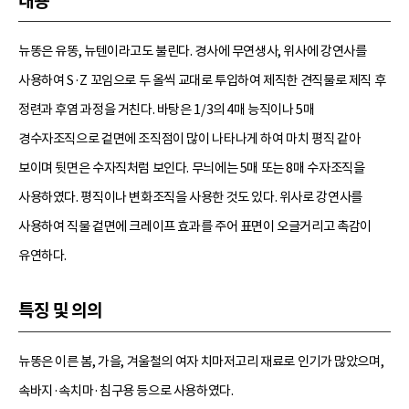
내용
뉴똥은 유똥, 뉴텐이라고도 불린다. 경사에 무연생사, 위사에 강연사를
사용하여 S·Z 꼬임으로 두 올씩 교대로 투입하여 제직한 견직물로 제직 후
정련과 후염 과정을 거친다. 바탕은 1/3의 4매 능직이나 5매
경수자조직으로 겉면에 조직점이 많이 나타나게 하여 마치 평직 같아
보이며 뒷면은 수자직처럼 보인다. 무늬에는 5매 또는 8매 수자조직을
사용하였다. 평직이나 변화조직을 사용한 것도 있다. 위사로 강연사를
사용하여 직물 겉면에 크레이프 효과를 주어 표면이 오글거리고 촉감이
유연하다.
특징 및 의의
뉴똥은 이른 봄, 가을, 겨울철의 여자 치마저고리 재료로 인기가 많았으며,
속바지·속치마·침구용 등으로 사용하였다.