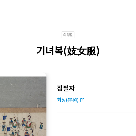
의생활
기녀복(妓女服)
집필자
최정(崔楨)