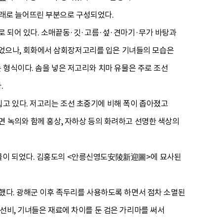
래로 늘어뜨린 부분으로 구성되었다.
로 되어 있다. 소매끝동·깃·고름·섶·견마기·무가 바탕과
었으나, 회화에서 삼회장저고리를 입은 기녀들의 모습은
 형식이다. 솜을 넣은 저고리와 치마 유물은 주로 조선
.
고 있다. 저고리는 조선 초중기에 비해 폭이 좁아졌고
면 녹의와 함께 홍상, 자하상 등의 화려하고 선명한 색상의
유물이 되었다. 김홍도의 <안릉신영도安陵新迎圖>에 묘사된
용했다. 광해군 이후 족두리를 사용하도록 하면서 점차 소멸된
선비, 기녀들은 재료에 차이를 둔 검은 가리마를 써서