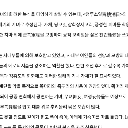
기녀의 화려한 복식을 다양하게 살필 수 있는데, <청루소일靑樓消日>의
기의 기녀로 추정된다. 가체, 당코깃 삼회장저고리, 풍성한 치마를 착
한 치마 위에 군복軍服을 모방하여 공작 꼬리털을 꽂은 전립氈笠을 쓰
 사대부들에 의해 보호받고 있었고, 사대부 여인들의 선망과 모방의 대
의 에로티시즘을 강조하는 역할을 했다. 한편 조선 후기로 갈수록 가체
윤복과 김홍도의 회화에도 이러한 형태의 기녀 가체가 잘 묘사되었다.
폐단을 막을 목적으로 쪽머리와 족두리의 사용이 권장되었다. 쪽머리 
착되어 궁중 연회에서 공연하는 기녀, 무녀舞女, 여령女伶들도 예장으로
 무복舞服을 입고 대를 위로 추켜올려 묶은 모습이 많다.
 못할 정도로 길이가 짧고 폭이 좁아, 아래에 가슴띠를 따로 둘렀다. 
 드는 등 동서양의 문물이 혼합된 복식을 자주 착용했다.