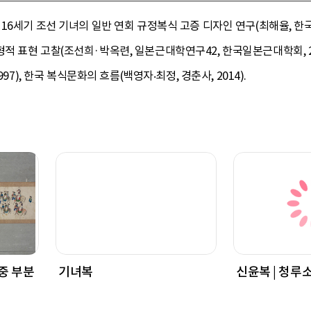
6세기 조선 기녀의 일반 연회 규정복식 고증 디자인 연구(최해율, 한국의류
 표현 고찰(조선희·박옥련, 일본근대학연구42, 한국일본근대학회, 20
97), 한국 복식문화의 흐름(백영자‧최정, 경춘사, 2014).
 중 부분
기녀복
신윤복 | 청루