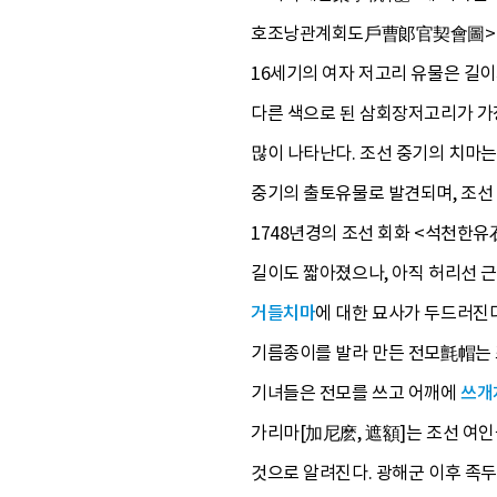
호조낭관계회도戶曹郞官契會圖>에 
16세기의 여자 저고리 유물은 길이
다른 색으로 된 삼회장저고리가 가
많이 나타난다. 조선 중기의 치마는
중기의 출토유물로 발견되며, 조선
1748년경의 조선 회화 <석천한
길이도 짧아졌으나, 아직 허리선 근
거들치마
에 대한 묘사가 두드러진다
기름종이를 발라 만든 전모氈帽는 
기녀들은 전모를 쓰고 어깨에
쓰개
가리마[加尼麽, 遮額]는 조선 여인
것으로 알려진다. 광해군 이후 족두