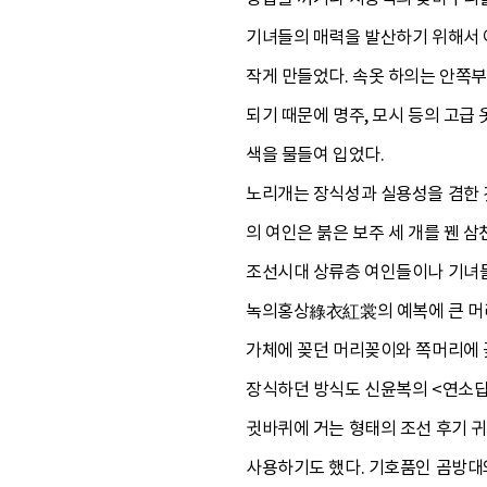
기녀들의 매력을 발산하기 위해서 
작게 만들었다. 속옷 하의는 안쪽
되기 때문에 명주, 모시 등의 고급
색을 물들여 입었다.
노리개는 장식성과 실용성을 겸한 
의 여인은 붉은 보주 세 개를 꿴 
조선시대 상류층 여인들이나 기녀들
녹의홍상綠衣紅裳의 예복에 큰 머리
가체에 꽂던 머리꽂이와 쪽머리에 
장식하던 방식도 신윤복의 <연소
귓바퀴에 거는 형태의 조선 후기 
사용하기도 했다. 기호품인 곰방대