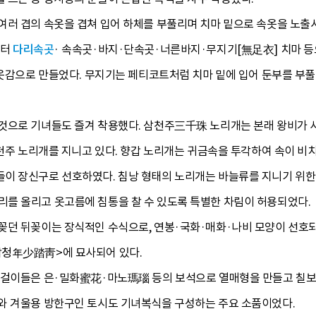
여러 겹의 속옷을 겹쳐 입어 하체를 부풀리며 치마 밑으로 속옷을 노
부터
다리속곳
· 속속곳·바지·단속곳·너른바지·무지기[無足衣] 치마 등
 옷감으로 만들었다. 무지기는 페티코트처럼 치마 밑에 입어 둔부를 부풀
것으로 기녀들도 즐겨 착용했다. 삼천주三千珠 노리개는 본래 왕비가 
삼천주 노리개를 지니고 있다. 향갑 노리개는 귀금속을 투각하여 속이 비치
이 장신구로 선호하였다. 침낭 형태의 노리개는 바늘류를 지니기 위한
를 올리고 옷고름에 침통을 찰 수 있도록 특별한 차림이 허용되었다.
꽂던 뒤꽂이는 장식적인 수식으로, 연봉·국화·매화·나비 모양이 선호되
답청年少踏靑>에 묘사되어 있다.
귀걸이들은 은·밀화蜜花·마노瑪瑙 등의 보석으로 열매형을 만들고 칠보로
와 겨울용 방한구인 토시도 기녀복식을 구성하는 주요 소품이었다.