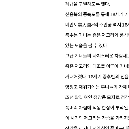
계급을 구별하도록 했다.
신윤복의 풍속도를 통해 18세기 
미인도美人圖>의 주인공 역시 18세
춤추는 기녀는 좁은 저고리와 풍성
있는 모습을 볼 수 있다.
고급 기녀들의 사치스러운 차림새는
좁은 저고리와 대조를 이루어 기녀들
거대해졌다. 18세기 중후반의 신
영정조 재위기에는 부녀들의 가체 
조선 말엽 여인 정장용 모자로 정
쪽머리 차림에 색동 한삼이 부착된
이 시기의 저고리는 가슴을 가리지도
장갑을 끼거나 서양식의 꽃바구니를