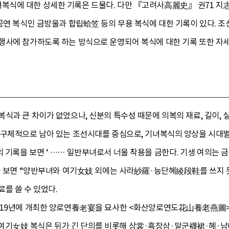
식에 대한 상세한 기록은 드물다. 다만 『고려사高麗史』 권71 지志
 공연 복식인 금방울과 합립蛤笠 등의 무용 복식에 대한 기록이 있다. 
행사에 참가하도록 하는 방식으로 운영되어 복식에 대한 기록 또한 자세
식과 큰 차이가 없었으나, 신분의 특수성 때문에 의복의 재료, 길이,
 구체적으로 남아 있는 조선시대를 중심으로, 기녀복식의 양상을 시대별로
기록을 보면 ‘ …… 일반부녀로서 너울 착용을 금한다. 기생 여의는 금하
을 보면 “양반부녀와 여기女妓 외에는 사라紗羅·능단혜綾段鞋를 쓰지 못하게
를 쓸 수 있었다.
519년에 개최한 양로연養老宴을 묘사한 <화산양로연도花山養老燕圖>에
女妓 복식은 뒤가 긴 단의를 비롯해 상裳·흑장삼·말군襪裙·혜·남藍저