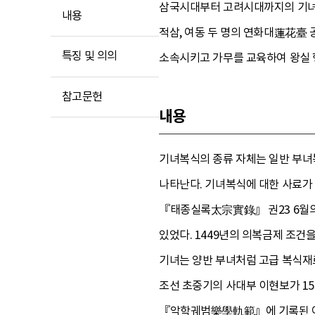
삼국시대부터 고려시대까지의 기녀복
내용
적삼, 여동 두 명의 연화대蓮花臺
특징 및 의의
소속시키고 가무를 교육하여 왕실 
참고문헌
내용
기녀복식의 종류 자체는 일반 부녀복
나타난다. 기녀복식에 대한 사료가
『태종실록太宗實錄』 권23 6월의 
있었다. 1449년의 의복금제 조건
기녀는 양반 부녀처럼 고급 복식재료
조선 초중기의 사대부 이현보가 1
『악학궤범樂學軌範』에 기록된 여기