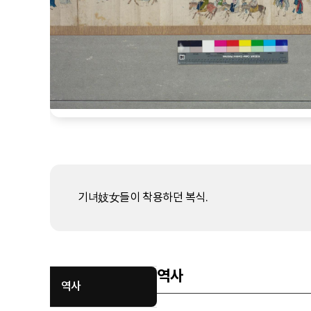
기녀妓女들이 착용하던 복식.
역사
역사