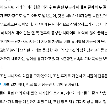
묘사된 기녀의 머리형은 머리 위로 올린 부분과 아래로 땋아서 두 갈
가 55가량으로 길고 소매도 넓었는데, 깃은 너비가 10가량인 목판깃으
장 호화로운 것이었다. 기녀에게는 원칙적으로 삼회장저고리가 금지되
 허리에서 매어 입는 열 폭 전후의 풍성한 치마이며, 바닥에 많이 끌리는
 후기에는 점차 사라지는데 기녀의 차림도 이와 유사했을 가능성이 높다
유石泉閒遊>에 묘사된 기녀는 풍성한 치마와 당코깃의 삼회장저고리를 입
처까지 내려가는 길이를 유지하고 있다. <춘향전> 속의 기녀복식을 보
.
조선 부녀자의 외출용 모자였으며, 조선 후기로 가면서 기녀들의 전
치마
를 걸치거나, 전모 없이 장옷만 머리에 덮어썼다.
들이 올린 머리 위에 썼던 사각형의 쓰개로, 기녀와 의녀들이 즐겨 착
리가 가리마를 대신하게 되었으나, 조선 정조 재위기까지 궁중 의녀, 침