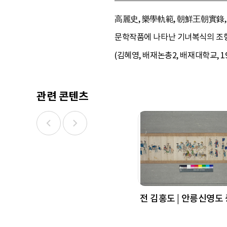
高麗史, 樂學軌範, 朝鮮王朝實錄, 1
문학작품에 나타난 기녀복식의 조형적
(김혜영, 배재논총2, 배재대학교, 19
관련 콘텐츠
전 김홍도 | 안릉신영도