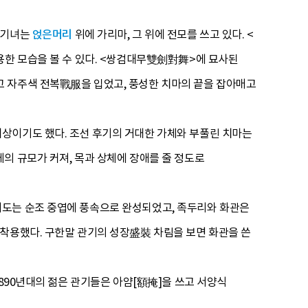
 기녀는
얹은머리
위에 가리마, 그 위에 전모를 쓰고 있다. <
용한 모습을 볼 수 있다. <쌍검대무雙劍對舞>에 묘사된
고 자주색 전복戰服을 입었고, 풍성한 치마의 끝을 잡아매고
상이기도 했다. 조선 후기의 거대한 가체와 부풀린 치마는
의 규모가 커져, 목과 상체에 장애를 줄 정도로
제도는 순조 중엽에 풍속으로 완성되었고, 족두리와 화관은
 착용했다. 구한말 관기의 성장盛裝 차림을 보면 화관을 쓴
1890년대의 젊은 관기들은 아얌[額掩]을 쓰고 서양식