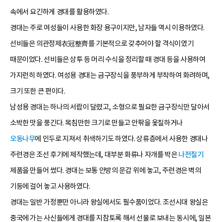
속에서 요긴하게 경대를 활용하였다.
경대는 주로 여성들이 사용한 화장 용구이지만, 남자들 역시 이용하였다.
선비들은 의관정제衣冠整齊를 기본적으로 갖추어야 할 격식이였기
때문이었다. 선비들은 상투 등 머리 수식을 정리할 때 경대 등을 사용하여
가지런히 하였다. 여성용 경대는 금구장식을 풍부하게 부착하여 화려하며,
크기 또한 큰 편이다.
남성용 경대는 하나의 서랍이 달렸고, 소형으로 필요한 금구장식만 달아서
소박한 맛을 풍긴다. 목침만한 크기로 만들고 안팎을 옻칠하거나
오동나무
에 인두로 지져서 취색하기도 하였다. 상류층에서 사용한 경대나
주련경은 조선 후기에 제작했는데, 대부분 화류나 자개를 박은
나전칠기
제품을 만들어 썼다. 경대는 보통 안방의 문갑 위에 놓고, 주련경은 벽의
기둥에 걸어 놓고 사용하였다.
경대는 일반 가정뿐만 아니라 왕실에서도 필수품이었다. 조선시대 왕실은
중국에 가는 사신들에게 경대를 지참토록 해서 선물로 보내는 동시에, 일본