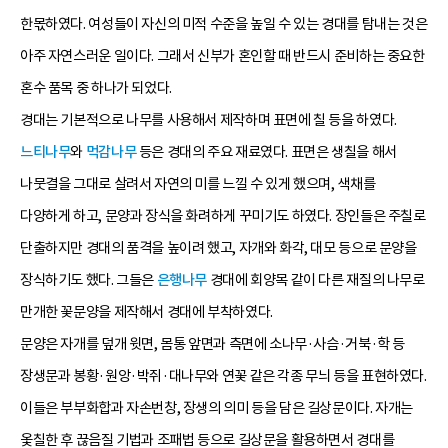
한몫하였다. 여성들이 자신의 미적 수준을 높일 수 있는 경대를 탐내는 것은
아주 자연스러운 일이다. 그래서 신부가 혼인할 때 반드시 준비하는 중요한
혼수 품목 중 하나가 되었다.
경대는 기본적으로 나무를 사용해서 제작하며 표면에 칠 등을 하였다.
느티나무
와
먹감나무
등은 경대의 주요 재료였다. 표면은 생칠을 해서
나뭇결을 그대로 살려서 자연의 미를 느낄 수 있게 했으며, 색채를
다양하게 하고, 문양과 장식을 화려하게 꾸미기도 하였다. 장인들은 주칠로
단출하지만 경대의 품격을 높이려 했고, 자개와 화각, 대모 등으로 문양을
장식하기도 했다. 그들은
은행나무
경대에 회양목 같이 다른 재질의 나무로
만개한 꽃문양을 제작해서 경대에 부착하였다.
문양은 자개를 덮개 윗면, 몸통 앞면과 측면에 소나무·사슴·거북·학 등
장생문과 봉황·원앙·박쥐·대나무와 연꽃 같은 각종 무늬 등을 표현하였다.
이들은 부부화합과 자손번창, 장생의 의미 등을 담은 길상문이다. 자개는
옻칠한 후 끊음질 기법과 조패법 등으로 길상문을 활용하면서 경대를