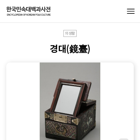
의생활
경대(鏡臺)