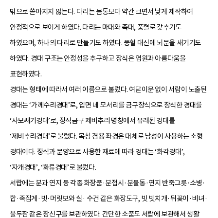
밖으로 쏟아지지 않는다. 다리는 몸통보다 약간 크면서 낮게 제작하여
안정적으로 보이게 하였다. 다리는 마대와 족대, 풍혈로 갖추기도
하였으며, 하나의 다리로 만들기도 하였다. 풍혈 대신에 뇌문을 새기기도
하였다. 경대 구조는 안정성을 추구하고 장식은 염원과 아름다움을
표현하였다.
경대는 형태에 따라서 여러 이름으로 불렀다. 여닫이문 없이 서랍이 노출된
경대는 ‘가께수리경대’로, 입면 네 모서리를 금구장식으로 장식한 경대를
‘사모쌔기경대’로, 장식금구 제비추리 명칭에서 유래된 경대를
‘제비추리경대’로 불렀다. 목침 겸용 좌경은 대체로 남성이 사용하는 소형
경대이다. 장식과 문양으로 사용한 재료에 따라 경대는 ‘화각경대’,
‘자개경대’, ‘화류경대’로 불렀다.
서랍에는 분과 연지 등 각종 화장품·분접시·분물통·연지 반죽그릇·소병·
합·족집게·빗·머릿보와 실· 수건 같은 화장도구, 빗 빗치개·뒤꽂이·비녀·
불두잠 같은 장신구를 보관하였다. 간단한 소품도 서랍에 보관해서 생활