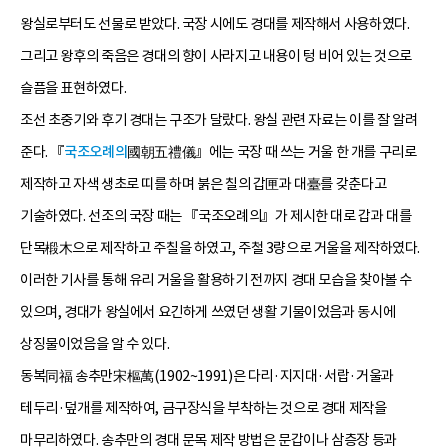
왕실로부터도 선물로 받았다. 국장 시에도 경대를 제작해서 사용하였다.
그리고 왕후의 죽음은 경대의 향이 사라지고 내용이 텅 비어 있는 것으로
슬픔을 표현하였다.
조선 초중기와 후기 경대는 구조가 달랐다. 왕실 관련 자료는 이를 잘 알려
준다. 『
국조오례의
國朝五禮儀』에는 국장 때 쓰는 거울 한 개를 구리로
제작하고 자색 생초로 띠를 하며 붉은 칠의 갑匣과 대臺를 갖춘다고
기술하였다. 선조의 국장 때는 『국조오례의』가 제시한 대로 갑과 대를
단목椴木으로 제작하고 주칠을 하였고, 주철 3량으로 거울을 제작하였다.
이러한 기사를 통해 유리 거울을 활용하기 전까지 경대 모습을 찾아볼 수
있으며, 경대가 왕실에서 요긴하게 쓰였던 생활 기물이었음과 동시에
상징물이었음을 알 수 있다.
동복同福 송추만宋樞萬(1902~1991)은 다리·지지대·서랍·거울과
테두리·덮개를 제작하여, 금구장식을 부착하는 것으로 경대 제작을
마무리하였다. 송추만의 경대 문목 제작 방법은 문갑이나 삼층장 등과