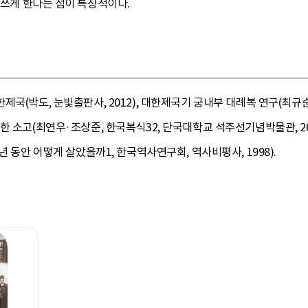
 쓰게 한다는 점이 특징적이다.
국(박도, 눈빛출판사, 2012), 대한제국기 궁내부 대례복 연구(최규순,
 소고(최연우·조상준, 한국복식32, 단국대학교 석주선기념박물관, 2014)
년 동안 어떻게 살았을까1, 한국역사연구회, 역사비평사, 1998).