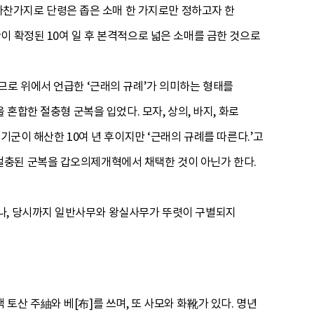
마찬가지로 단령은 좁은 소매 한 가지로만 정하고자 한
이 확정된 10여 일 후 본격적으로 넓은 소매를 금한 것으로
므로 위에서 언급한 ‘근래의 규례’가 의미하는 형태를
혼합한 절충형 군복을 입었다. 모자, 상의, 바지, 화로
기군이 해산한 10여 년 후이지만 ‘근래의 규례를 따른다.’고
절충된 군복을 갑오의제개혁에서 채택한 것이 아닌가 한다.
으나, 당시까지 일반사무와 왕실사무가 뚜렷이 구별되지
산 주紬와 베[布]를 쓰며, 또 사모와 화靴가 있다. 명년