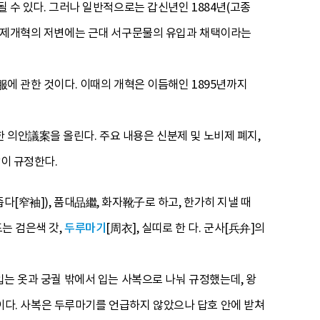
될 수 있다. 그러나 일반적으로는 갑신년인 1884년(고종
 시기 의제개혁의 저변에는 근대 서구문물의 유입과 채택이라는
服에 관한 것이다. 이때의 개혁은 이듬해인 1895년까지
 의안議案을 올린다. 주요 내용은 신분제 및 노비제 폐지,
같이 규정한다.
다[窄袖]), 품대品繼, 화자靴子로 하고, 한가히 지낼 때
도는 검은색 갓,
두루마기
[周衣], 실띠로 한 다. 군사[兵弁]의
입는 옷과 궁궐 밖에서 입는 사복으로 나눠 규정했는데, 왕
차림이다. 사복은 두루마기를 언급하지 않았으나 답호 안에 받쳐