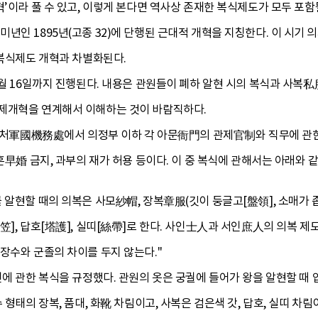
혁’이라 풀 수 있고, 이렇게 본다면 역사상 존재한 복식제도가 모두 포함
1), 을미년인 1895년(고종 32)에 단행된 근대적 개혁을 지칭한다. 이
 복식제도 개혁과 차별화된다.
2월 16일까지 진행된다. 내용은 관원들이 폐하 알현 시의 복식과 사복私
제개혁을 연계해서 이해하는 것이 바람직하다.
기무처軍國機務處에서 의정부 이하 각 아문衙門의 관제官制와 직무에 관한
혼早婚 금지, 과부의 재가 허용 등이다. 이 중 복식에 관해서는 아래와 
 알현할 때의 의복은 사모紗帽, 장복章服(깃이 둥글고[盤領], 소매가 좁
笠], 답호[塔護], 실띠[絲帶]로 한다. 사인士人과 서인庶人의 의복 제
장수와 군졸의 차이를 두지 않는다."
인에 관한 복식을 규정했다. 관원의 옷은 궁궐에 들어가 왕을 알현할 때 
 형태의 장복, 품대, 화靴 차림이고, 사복은 검은색 갓, 답호, 실띠 