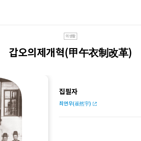
의생활
갑오의제개혁(甲午衣制改革)
집필자
최연우(崔然宇)