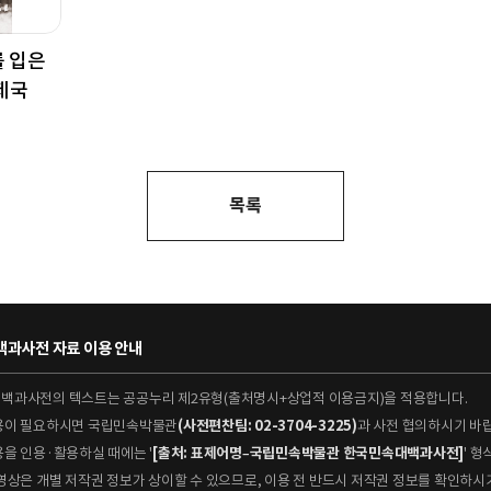
를 입은
제국
목록
과사전 자료 이용 안내
대백과사전의 텍스트는 공공누리 제2유형(출처명시+상업적 이용금지)을 적용합니다.
이용이 필요하시면 국립민속박물관
(사전편찬팀: 02-3704-3225)
과 사전 협의하시기 바
용을 인용·활용하실 때에는 '
[출처: 표제어명–국립민속박물관 한국민속대백과사전]
' 
 동영상은 개별 저작권 정보가 상이할 수 있으므로, 이용 전 반드시 저작권 정보를 확인하시