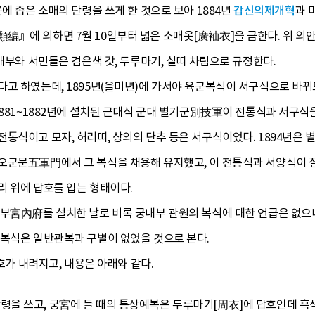
에 좁은 소매의 단령을 쓰게 한 것으로 보아 1884년
갑신의제개혁
과 
』에 의하면 7월 10일부터 넓은 소매옷[廣袖衣]을 금한다. 위 의안
사대부와 서민들은 검은색 갓, 두루마기, 실띠 차림으로 규정한다.
고 하였는데, 1895년(을미년)에 가서야 육군복식이 서구식으로 바뀌
1881~1882년에 설치된 근대식 군대 별기군別技軍이 전통식과 서구식을 
통식이고 모자, 허리띠, 상의의 단추 등은 서구식이었다. 1894년은 별
오군문五軍門에서 그 복식을 채용해 유지했고, 이 전통식과 서양식이 
리 위에 답호를 입는 형태이다.
내부宮內府를 설치한 날로 비록 궁내부 관원의 복식에 대한 언급은 없
 복식은 일반관복과 구별이 없었을 것으로 본다.
7호가 내려지고, 내용은 아래와 같다.
 쓰고, 궁宮에 들 때의 통상예복은 두루마기[周衣]에 답호인데 흑색 토