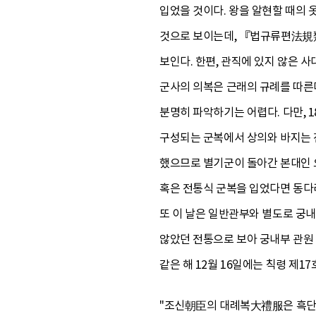
입었을 것이다. 왕을 알현할 때의 옷
것으로 보이는데, 『법규류편法規類編
보인다. 한편, 관직에 있지 않은 
군사의 의복은 근래의 규례를 따른다
분명히 파악하기는 어렵다. 다만, 
구성되는 군복에서 상의와 바지는 전
했으므로 별기군이 돌아간 본대인 
혹은 전통식 군복을 입었다면 동다
또 이 날은 일반관부와 별도로 궁
않았던 전통으로 보아 궁내부 관원
같은 해 12월 16일에는 칙령 제1
"조신朝臣의 대례복大禮服은 흑단령을