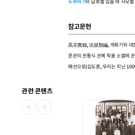
두루마기
와 답호를 입을 때 사모를
참고문헌
高宗實錄, 法規類編, 개화기와 대한제
문관의 전통식 관복 착용 소멸에 관한
패션으로(김도훈, 우리는 지난 100
관련 콘텐츠