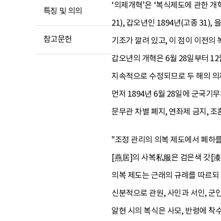
‘의제개혁’은 ‘복식제도에 관한 개
특징 및 의의
21), 갑오년인 1894년(고종 3
참고문헌
기조가 깔려 있고, 이 점이 이전의
갑오년의 개혁은 6월 28일부터 1
지속적으로 수정되므로 두 해의 의
먼저 1894년 6월 28일에 군국
문무관 차별 폐지, 연좌제 금지, 조
"조정 관리의 의복 제도에서 폐하를
[燕居]의 사복私服은 검은색 갓[漆
의복 제도는 근래의 규례를 따르되 
신분적으로 관원, 사인과 서인, 군
알현 시의 복식은 사모, 반령에 착수