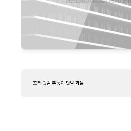
꼬리 닷발 주둥이 닷발 괴물