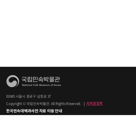
03045 서울시 종로구 삼청로 37
Copyright © 국립민속박물관. All Rights Reserved.
|
저작권정책
한국민속대백과사전 자료 이용 안내
1. 한국민속대백과사전의 텍스트는 공공누리 제2유형(출처명시+상업적 이용금지)을
적용합니다.