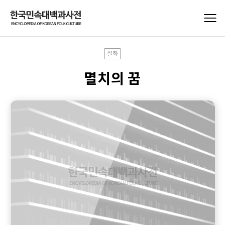
설화
멸치의 꿈